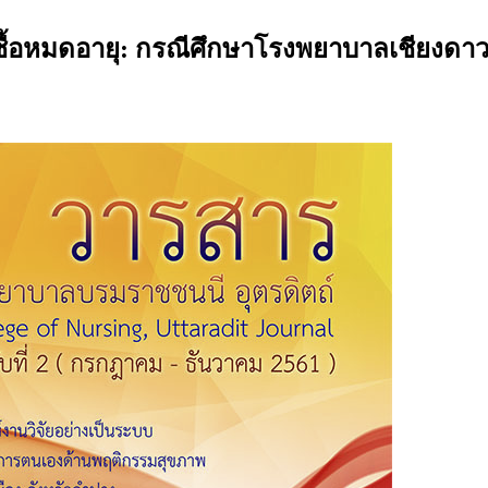
้อหมดอายุ: กรณีศึกษาโรงพยาบาลเชียงดา