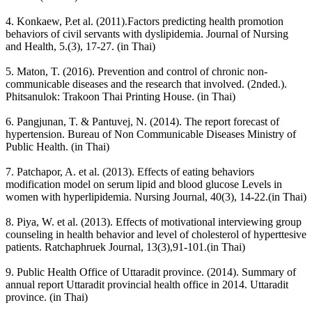
4. Konkaew, P.et al. (2011).Factors predicting health promotion
behaviors of civil servants with dyslipidemia. Journal of Nursing
and Health, 5.(3), 17-27. (in Thai)
5. Maton, T. (2016). Prevention and control of chronic non-
communicable diseases and the research that involved. (2nded.).
Phitsanulok: Trakoon Thai Printing House. (in Thai)
6. Pangjunan, T. & Pantuvej, N. (2014). The report forecast of
hypertension. Bureau of Non Communicable Diseases Ministry of
Public Health. (in Thai)
7. Patchapor, A. et al. (2013). Effects of eating behaviors
modification model on serum lipid and blood glucose Levels in
women with hyperlipidemia. Nursing Journal, 40(3), 14-22.(in Thai)
8. Piya, W. et al. (2013). Effects of motivational interviewing group
counseling in health behavior and level of cholesterol of hyperttesive
patients. Ratchaphruek Journal, 13(3),91-101.(in Thai)
9. Public Health Office of Uttaradit province. (2014). Summary of
annual report Uttaradit provincial health office in 2014. Uttaradit
province. (in Thai)