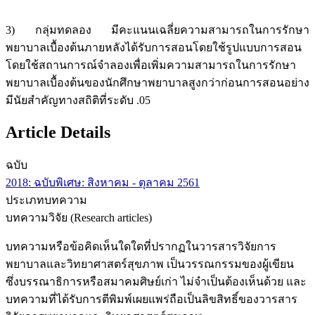
3) กลุ่มทดลอง มีคะแนนเฉลี่ยความสามารถในการรักษา
พยาบาลเบื้องต้นภายหลังได้รับการสอนโดยใช้รูปแบบการสอน
โดยใช้สถานการณ์จำลองเพื่อเพิ่มความสามารถในการรักษา
พยาบาลเบื้องต้นของนักศึกษาพยาบาลสูงกว่าก่อนการสอนอย่าง
มีนัยสำคัญทางสถิติที่ระดับ .05
Article Details
ฉบับ
2018: ฉบับพิเศษ: สิงหาคม - ตุลาคม 2561
ประเภทบทความ
บทความวิจัย (Research articles)
บทความหรือข้อคิดเห็นใดใดที่ปรากฏในวารสารวิจัยการ
พยาบาลและวิทยาศาสตร์สุขภาพ เป็นวรรณกรรมของผู้เขียน
ซึ่งบรรณาธิการหรือสมาคมศิษย์เก่า ไม่จำเป็นต้องเห็นด้วย และ
บทความที่ได้รับการตีพิมพ์เผยแพร่ถือเป็นลิขสิทธิ์ของวารสาร