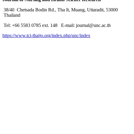
38/40 Chetsada Bodin Rd., Tha It, Muang, Uttaradit, 53000
Thailand
Tel: +66 5583 0785 ext. 148 E-mail: journal@unc.ac.th
https://www.tci-thaijo.org/index.php/unc/index