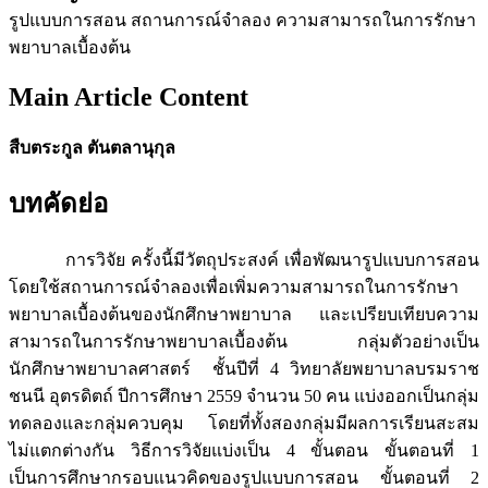
รูปแบบการสอน สถานการณ์จำลอง ความสามารถในการรักษา
พยาบาลเบื้องต้น
Main Article Content
สืบตระกูล ตันตลานุกุล
บทคัดย่อ
การวิจัย ครั้งนี้มีวัตถุประสงค์ เพื่อพัฒนารูปแบบการสอน
โดยใช้สถานการณ์จำลองเพื่อเพิ่มความสามารถในการรักษา
พยาบาลเบื้องต้นของนักศึกษาพยาบาล และเปรียบเทียบความ
สามารถในการรักษาพยาบาลเบื้องต้น กลุ่มตัวอย่างเป็น
นักศึกษาพยาบาลศาสตร์ ชั้นปีที่ 4 วิทยาลัยพยาบาลบรมราช
ชนนี อุตรดิตถ์ ปีการศึกษา 2559 จำนวน 50 คน แบ่งออกเป็นกลุ่ม
ทดลองและกลุ่มควบคุม โดยที่ทั้งสองกลุ่มมีผลการเรียนสะสม
ไม่แตกต่างกัน วิธีการวิจัยแบ่งเป็น 4 ขั้นตอน ขั้นตอนที่ 1
เป็นการศึกษากรอบแนวคิดของรูปแบบการสอน ขั้นตอนที่ 2