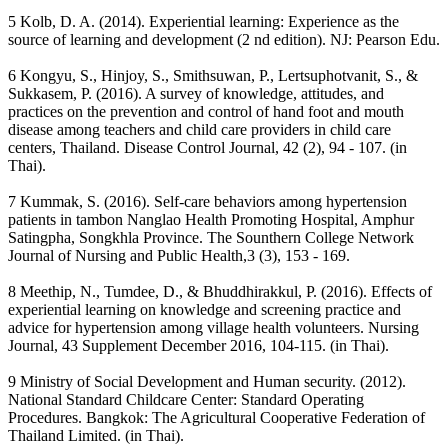
5 Kolb, D. A. (2014). Experiential learning: Experience as the
source of learning and development (2 nd edition). NJ: Pearson Edu.
6 Kongyu, S., Hinjoy, S., Smithsuwan, P., Lertsuphotvanit, S., &
Sukkasem, P. (2016). A survey of knowledge, attitudes, and
practices on the prevention and control of hand foot and mouth
disease among teachers and child care providers in child care
centers, Thailand. Disease Control Journal, 42 (2), 94 - 107. (in
Thai).
7 Kummak, S. (2016). Self-care behaviors among hypertension
patients in tambon Nanglao Health Promoting Hospital, Amphur
Satingpha, Songkhla Province. The Sounthern College Network
Journal of Nursing and Public Health,3 (3), 153 - 169.
8 Meethip, N., Tumdee, D., & Bhuddhirakkul, P. (2016). Effects of
experiential learning on knowledge and screening practice and
advice for hypertension among village health volunteers. Nursing
Journal, 43 Supplement December 2016, 104-115. (in Thai).
9 Ministry of Social Development and Human security. (2012).
National Standard Childcare Center: Standard Operating
Procedures. Bangkok: The Agricultural Cooperative Federation of
Thailand Limited. (in Thai).