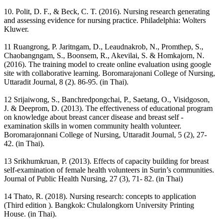
10. Polit, D. F., & Beck, C. T. (2016). Nursing research generating
and assessing evidence for nursing practice. Philadelphia: Wolters
Kluwer.
11 Ruangrong, P. Jaritngam, D., Leaudnakrob, N., Promthep, S.,
Chaobangngam, S., Boonsem, R., Akevilai, S. & Homkajorn, N.
(2016). The training model to create online evaluation using google
site with collaborative learning. Boromarajonani College of Nursing,
Uttaradit Journal, 8 (2). 86-95. (in Thai).
12 Srijaiwong, S., Banchredpongchai, P., Saetang, O., Visidgoson,
J. & Deeprom, D. (2013). The effectiveness of educational program
on knowledge about breast cancer disease and breast self -
examination skills in women community health volunteer.
Boromarajonnani College of Nursing, Uttaradit Journal, 5 (2), 27-
42. (in Thai).
13 Srikhumkruan, P. (2013). Effects of capacity building for breast
self-examination of female health volunteers in Surin’s communities.
Journal of Public Health Nursing, 27 (3), 71- 82. (in Thai)
14 Thato, R. (2018). Nursing research: concepts to application
(Third edition ). Bangkok: Chulalongkorn University Printing
House. (in Thai).