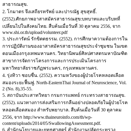
สาธารณสุข.
2. โกมาตร จึงเสถียรทรัพย์ และปารณัฐ สุขสุทธิ์.
(2552).ศักยภาพอาสาสมัครสาธารณสุข:บทบาทและบริบทที่
เปลี่ยนไปในสังคมไทย. สืบค้นเมื่อวันที่ 30 ตุลาคม 2556, จาก
www.shi.or.th/upload/volunteer.pdf
3. ประภารัตน์ รักขิตตธรรม. (2552). การศึกษาความต้องการใน
การปฏิบัติงานของอาสาสมัครสาธารณสุขประจําชุมชน ในเขต
ดอนเมืองกรุงเทพมหานคร. วิทยานิพนธ์ศิลปศาสตรมหาบัณฑิต
สาขาการจัดการโครงการและการประเมินโครงการ
มหาวิทยาลัยราชภัฏพระนคร, กรุงเทพมหานคร.
4. รุ่งทิวา ชอบชื่น. (2552). ความหวังของผู้ป่วยโรคหลอดเลือด
สมองระยะฟื้นฟู. North-EasternThai Journal of Neuroscience, Vol.
2 (No. 8),35-55.
5. สถาบันประสาทวิทยา กรมการแพทย์ กระทรวงสาธารณสุข.
(2552). แนวทางการส่งเสริมการกลืนอย่างปลอดภัยในผู้ป่วยโรค
หลอดเลือดสมอง สำหรับพยาบาล. สืบค้นเมื่อวันที่ 30 ตุลาคม
2556, จาก http://www.thaineuroinfo.com/th/wp-
content/uploads/2014/05/SwallowingAssessment.pdf.
6. สำนักนโยบายและยุทธศาสตร์ สำนักงานปลัดกระทรวง