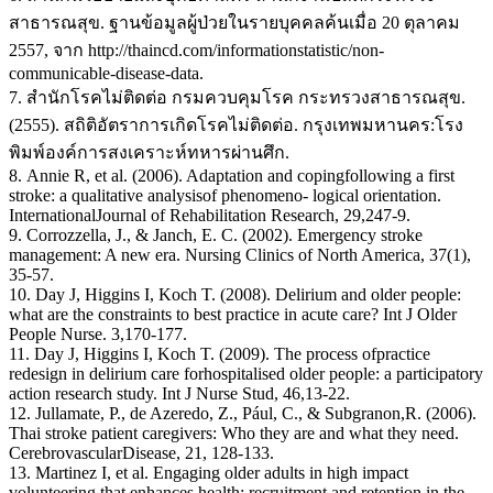
สาธารณสุข. ฐานข้อมูลผู้ป่วยในรายบุคคลค้นเมื่อ 20 ตุลาคม
2557, จาก http://thaincd.com/informationstatistic/non-
communicable-disease-data.
7. สำนักโรคไม่ติดต่อ กรมควบคุมโรค กระทรวงสาธารณสุข.
(2555). สถิติอัตราการเกิดโรคไม่ติดต่อ. กรุงเทพมหานคร:โรง
พิมพ์องค์การสงเคราะห์ทหารผ่านศึก.
8. Annie R, et al. (2006). Adaptation and copingfollowing a first
stroke: a qualitative analysisof phenomeno- logical orientation.
InternationalJournal of Rehabilitation Research, 29,247-9.
9. Corrozzella, J., & Janch, E. C. (2002). Emergency stroke
management: A new era. Nursing Clinics of North America, 37(1),
35-57.
10. Day J, Higgins I, Koch T. (2008). Delirium and older people:
what are the constraints to best practice in acute care? Int J Older
People Nurse. 3,170-177.
11. Day J, Higgins I, Koch T. (2009). The process ofpractice
redesign in delirium care forhospitalised older people: a participatory
action research study. Int J Nurse Stud, 46,13-22.
12. Jullamate, P., de Azeredo, Z., Pául, C., & Subgranon,R. (2006).
Thai stroke patient caregivers: Who they are and what they need.
CerebrovascularDisease, 21, 128-133.
13. Martinez I, et al. Engaging older adults in high impact
volunteering that enhances health: recruitment and retention in the