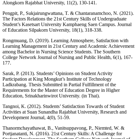
Alongkorn Rajabhat University, 11(2), 130-141.
Pengpit, P., Sukjairungwattana, T. & Chantaranamchoo, N. (2021).
The Factors Relations the 21st Century Skills of Undergraduate
Student’s Kasetsart University Kamphaeng Saen Campus. Journal
of Education Silpakorn University, 18(1), 318-338.
Rongmuang, D. (2019). Learning Atmosphere, Satisfaction with
Learning Management in 21st Century and Academic Achievement
among Bachelor in Nursing Science Students. The Southern
College Network Journal of Nursing and Public Health, 6(1), 167-
177.
Sarak, P. (2013). Students’ Opinions on Student Activity
Participation at King Mongkut’s Institute of Technology
Ladkrabang. Thesis Submitted in Partial Fulfillment of the
Requirements for the Master of Education Degree in Higher
Education, Srinakharinwirot University. (in Thai).
Tangnoi, K. (2012). Students’ Satisfaction Towards of Student
Activities at Suan Sunandha Rajabhat University, Research and
Development Journal, 4(0), 51-59.
Thanormchayathawat, B., Vanitsuppavong, P., Niemted, W. &
Portjanatanti, N. (2016). 21st Century Skills: A Challenge for