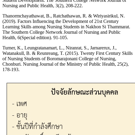
Student Development. The Southern College Network Journal of
Nursing and Public Health, 3(2), 208-222.
Thanormchayathawat, B., Ratchathawan, R. & Wiriyasirikul, N.
(2019). Factors Influencing the Development of 21st Century
Learning Skills among Nursing Students in Nakhon Si Thammarat.
The Southern College Network Journal of Nursing and Public
Health, 6(Special edition). 91-105.
Turner, K., Leungratanamart, L., Niranrat, S., Jarnarerux, J.,
Watanakull, B. & Reunreang, T. (2015). Twenty First Century Skills
of Nursing Students of Boromarajonani College of Nursing,
Chonburi. Nursing Journal of the Ministry of Public Health, 25(2),
178-193.