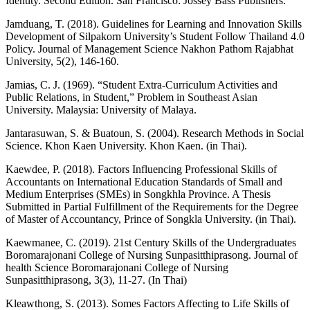
Identity. Second Edition. San Francisco: Jossey Bass Publishers.
Jamduang, T. (2018). Guidelines for Learning and Innovation Skills
Development of Silpakorn University’s Student Follow Thailand 4.0
Policy. Journal of Management Science Nakhon Pathom Rajabhat
University, 5(2), 146-160.
Jamias, C. J. (1969). “Student Extra-Curriculum Activities and
Public Relations, in Student,” Problem in Southeast Asian
University. Malaysia: University of Malaya.
Jantarasuwan, S. & Buatoun, S. (2004). Research Methods in Social
Science. Khon Kaen University. Khon Kaen. (in Thai).
Kaewdee, P. (2018). Factors Influencing Professional Skills of
Accountants on International Education Standards of Small and
Medium Enterprises (SMEs) in Songkhla Province. A Thesis
Submitted in Partial Fulfillment of the Requirements for the Degree
of Master of Accountancy, Prince of Songkla University. (in Thai).
Kaewmanee, C. (2019). 21st Century Skills of the Undergraduates
Boromarajonani College of Nursing Sunpasitthiprasong. Journal of
health Science Boromarajonani College of Nursing
Sunpasitthiprasong, 3(3), 11-27. (In Thai)
Kleawthong, S. (2013). Somes Factors Affecting to Life Skills of