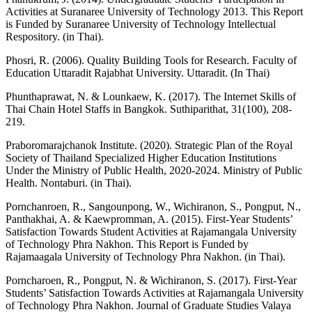
Activities at Suranaree University of Technology 2013. This Report
is Funded by Suranaree University of Technology Intellectual
Respository. (in Thai).
Phosri, R. (2006). Quality Building Tools for Research. Faculty of
Education Uttaradit Rajabhat University. Uttaradit. (In Thai)
Phunthaprawat, N. & Lounkaew, K. (2017). The Internet Skills of
Thai Chain Hotel Staffs in Bangkok. Suthiparithat, 31(100), 208-
219.
Praboromarajchanok Institute. (2020). Strategic Plan of the Royal
Society of Thailand Specialized Higher Education Institutions
Under the Ministry of Public Health, 2020-2024. Ministry of Public
Health. Nontaburi. (in Thai).
Pornchanroen, R., Sangounpong, W., Wichiranon, S., Pongput, N.,
Panthakhai, A. & Kaewpromman, A. (2015). First-Year Students’
Satisfaction Towards Student Activities at Rajamangala University
of Technology Phra Nakhon. This Report is Funded by
Rajamaagala University of Technology Phra Nakhon. (in Thai).
Porncharoen, R., Pongput, N. & Wichiranon, S. (2017). First-Year
Students’ Satisfaction Towards Activities at Rajamangala University
of Technology Phra Nakhon. Journal of Graduate Studies Valaya