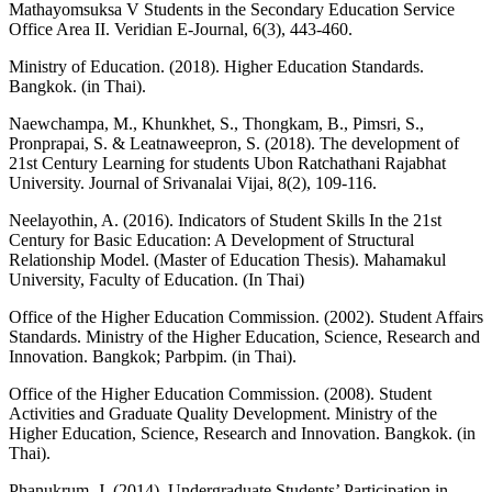
Mathayomsuksa V Students in the Secondary Education Service
Office Area II. Veridian E-Journal, 6(3), 443-460.
Ministry of Education. (2018). Higher Education Standards.
Bangkok. (in Thai).
Naewchampa, M., Khunkhet, S., Thongkam, B., Pimsri, S.,
Pronprapai, S. & Leatnaweepron, S. (2018). The development of
21st Century Learning for students Ubon Ratchathani Rajabhat
University. Journal of Srivanalai Vijai, 8(2), 109-116.
Neelayothin, A. (2016). Indicators of Student Skills In the 21st
Century for Basic Education: A Development of Structural
Relationship Model. (Master of Education Thesis). Mahamakul
University, Faculty of Education. (In Thai)
Office of the Higher Education Commission. (2002). Student Affairs
Standards. Ministry of the Higher Education, Science, Research and
Innovation. Bangkok; Parbpim. (in Thai).
Office of the Higher Education Commission. (2008). Student
Activities and Graduate Quality Development. Ministry of the
Higher Education, Science, Research and Innovation. Bangkok. (in
Thai).
Phanukrum, J. (2014). Undergraduate Students’ Participation in