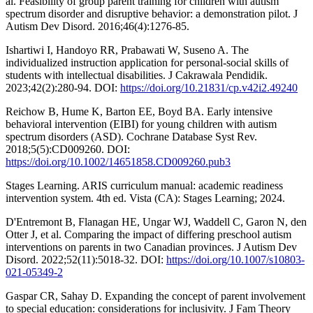
al. Feasibility of group parent training for children with autism
spectrum disorder and disruptive behavior: a demonstration pilot. J
Autism Dev Disord. 2016;46(4):1276-85.
Ishartiwi I, Handoyo RR, Prabawati W, Suseno A. The
individualized instruction application for personal-social skills of
students with intellectual disabilities. J Cakrawala Pendidik.
2023;42(2):280-94. DOI:
https://doi.org/10.21831/cp.v42i2.49240
Reichow B, Hume K, Barton EE, Boyd BA. Early intensive
behavioral intervention (EIBI) for young children with autism
spectrum disorders (ASD). Cochrane Database Syst Rev.
2018;5(5):CD009260. DOI:
https://doi.org/10.1002/14651858.CD009260.pub3
Stages Learning. ARIS curriculum manual: academic readiness
intervention system. 4th ed. Vista (CA): Stages Learning; 2024.
D'Entremont B, Flanagan HE, Ungar WJ, Waddell C, Garon N, den
Otter J, et al. Comparing the impact of differing preschool autism
interventions on parents in two Canadian provinces. J Autism Dev
Disord. 2022;52(11):5018-32. DOI:
https://doi.org/10.1007/s10803-
021-05349-2
Gaspar CR, Sahay D. Expanding the concept of parent involvement
to special education: considerations for inclusivity. J Fam Theory