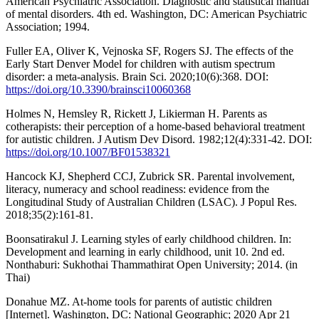
American Psychiatric Association. Diagnostic and statistical manual
of mental disorders. 4th ed. Washington, DC: American Psychiatric
Association; 1994.
Fuller EA, Oliver K, Vejnoska SF, Rogers SJ. The effects of the
Early Start Denver Model for children with autism spectrum
disorder: a meta-analysis. Brain Sci. 2020;10(6):368. DOI:
https://doi.org/10.3390/brainsci10060368
Holmes N, Hemsley R, Rickett J, Likierman H. Parents as
cotherapists: their perception of a home-based behavioral treatment
for autistic children. J Autism Dev Disord. 1982;12(4):331-42. DOI:
https://doi.org/10.1007/BF01538321
Hancock KJ, Shepherd CCJ, Zubrick SR. Parental involvement,
literacy, numeracy and school readiness: evidence from the
Longitudinal Study of Australian Children (LSAC). J Popul Res.
2018;35(2):161-81.
Boonsatirakul J. Learning styles of early childhood children. In:
Development and learning in early childhood, unit 10. 2nd ed.
Nonthaburi: Sukhothai Thammathirat Open University; 2014. (in
Thai)
Donahue MZ. At-home tools for parents of autistic children
[Internet]. Washington, DC: National Geographic; 2020 Apr 21