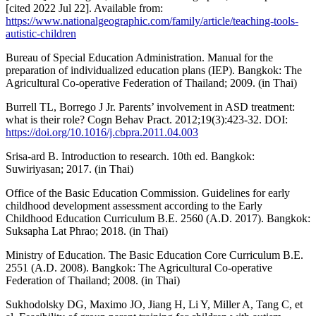
[cited 2022 Jul 22]. Available from:
https://www.nationalgeographic.com/family/article/teaching-tools-
autistic-children
Bureau of Special Education Administration. Manual for the
preparation of individualized education plans (IEP). Bangkok: The
Agricultural Co-operative Federation of Thailand; 2009. (in Thai)
Burrell TL, Borrego J Jr. Parents’ involvement in ASD treatment:
what is their role? Cogn Behav Pract. 2012;19(3):423-32. DOI:
https://doi.org/10.1016/j.cbpra.2011.04.003
Srisa-ard B. Introduction to research. 10th ed. Bangkok:
Suwiriyasan; 2017. (in Thai)
Office of the Basic Education Commission. Guidelines for early
childhood development assessment according to the Early
Childhood Education Curriculum B.E. 2560 (A.D. 2017). Bangkok:
Suksapha Lat Phrao; 2018. (in Thai)
Ministry of Education. The Basic Education Core Curriculum B.E.
2551 (A.D. 2008). Bangkok: The Agricultural Co-operative
Federation of Thailand; 2008. (in Thai)
Sukhodolsky DG, Maximo JO, Jiang H, Li Y, Miller A, Tang C, et