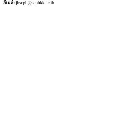
อีเมล์:
jhscph@scphkk.ac.th