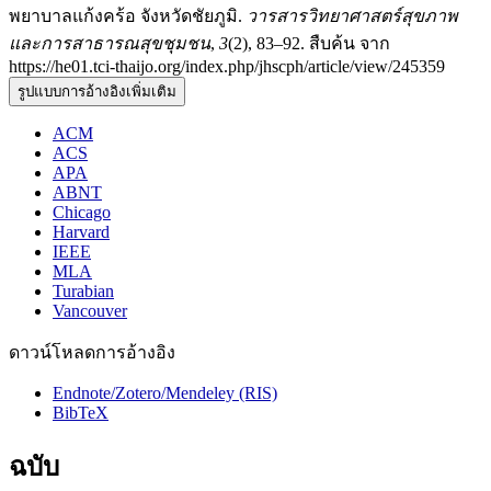
พยาบาลแก้งคร้อ จังหวัดชัยภูมิ.
วารสารวิทยาศาสตร์สุขภาพ
และการสาธารณสุขชุมชน
,
3
(2), 83–92. สืบค้น จาก
https://he01.tci-thaijo.org/index.php/jhscph/article/view/245359
รูปแบบการอ้างอิงเพิ่มเติม
ACM
ACS
APA
ABNT
Chicago
Harvard
IEEE
MLA
Turabian
Vancouver
ดาวน์โหลดการอ้างอิง
Endnote/Zotero/Mendeley (RIS)
BibTeX
ฉบับ