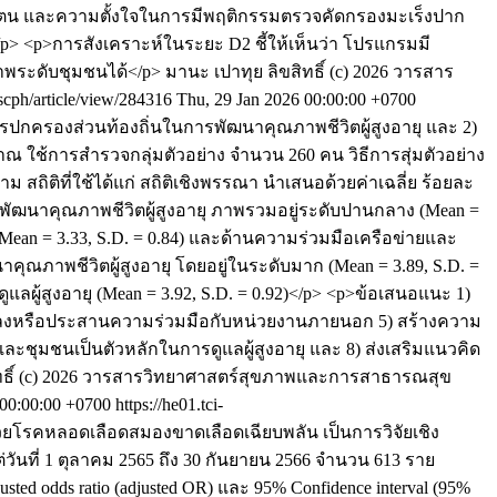
ะแห่งตน และความตั้งใจในการมีพฤติกรรมตรวจคัดกรองมะเร็งปาก
/p> <p>การสังเคราะห์ในระยะ D2 ชี้ให้เห็นว่า โปรแกรมมี
าพระดับชุมชนได้</p>
มานะ เปาทุย
ลิขสิทธิ์ (c) 2026 วารสาร
hscph/article/view/284316
Thu, 29 Jan 2026 00:00:00 +0700
ค์กรปกครองส่วนท้องถิ่นในการพัฒนาคุณภาพชีวิตผู้สูงอายุ และ 2)
 ใช้การสำรวจกลุ่มตัวอย่าง จำนวน 260 คน วิธีการสุ่มตัวอย่าง
 สถิติที่ใช้ได้แก่ สถิติเชิงพรรณา นำเสนอด้วยค่าเฉลี่ย ร้อยละ
พัฒนาคุณภาพชีวิตผู้สูงอายุ ภาพรวมอยู่ระดับปานกลาง (Mean =
(Mean = 3.33, S.D. = 0.84) และด้านความร่วมมือเครือข่ายและ
าพชีวิตผู้สูงอายุ โดยอยู่ในระดับมาก (Mean = 3.89, S.D. =
ู้สูงอายุ (Mean = 3.92, S.D. = 0.92)</p> <p>ข้อเสนอแนะ 1)
ข้อตกลงหรือประสานความร่วมมือกับหน่วยงานภายนอก 5) สร้างความ
ละชุมชนเป็นตัวหลักในการดูแลผู้สูงอายุ และ 8) ส่งเสริมแนวคิด
ิทธิ์ (c) 2026 วารสารวิทยาศาสตร์สุขภาพและการสาธารณสุข
 00:00:00 +0700
https://he01.tci-
ู้ป่วยโรคหลอดเลือดสมองขาดเลือดเฉียบพลัน เป็นการวิจัยเชิง
่วันที่ 1 ตุลาคม 2565 ถึง 30 กันยายน 2566 จำนวน 613 ราย
d odds ratio (adjusted OR) และ 95% Confidence interval (95%