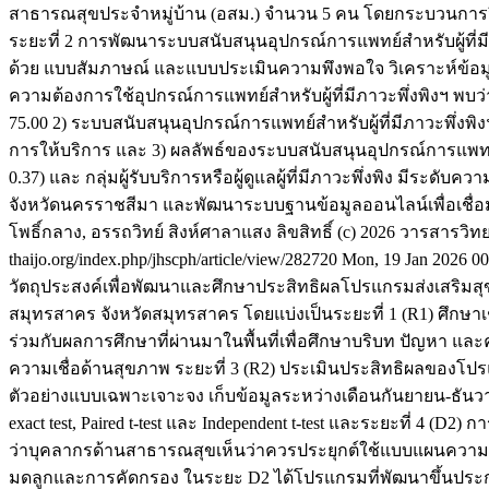
สาธารณสุขประจำหมู่บ้าน (อสม.) จำนวน 5 คน โดยกระบวนการวิจั
ระยะที่ 2 การพัฒนาระบบสนับสนุนอุปกรณ์การแพทย์สำหรับผู้ที่มีภ
ด้วย แบบสัมภาษณ์ และแบบประเมินความพึงพอใจ วิเคราะห์ข้อมู
ความต้องการใช้อุปกรณ์การแพทย์สำหรับผู้ที่มีภาวะพึ่งพิงฯ พบ
75.00 2) ระบบสนับสนุนอุปกรณ์การแพทย์สำหรับผู้ที่มีภาวะพึ่งพ
การให้บริการ และ 3) ผลลัพธ์ของระบบสนับสนุนอุปกรณ์การแพทย์สำหร
0.37) และ กลุ่มผู้รับบริการหรือผู้ดูแลผู้ที่มีภาวะพึ่งพิง มีระดั
จังหวัดนครราชสีมา และพัฒนาระบบฐานข้อมูลออนไลน์เพื่อเชื่อมโย
โพธิ์กลาง, อรรถวิทย์ สิงห์ศาลาแสง
ลิขสิทธิ์ (c) 2026 วารสารว
thaijo.org/index.php/jhscph/article/view/282720
Mon, 19 Jan 2026 00
วัตถุประสงค์เพื่อพัฒนาและศึกษาประสิทธิผลโปรแกรมส่งเสริมส
สมุทรสาคร จังหวัดสมุทรสาคร โดยแบ่งเป็นระยะที่ 1 (R1) ศึก
ร่วมกับผลการศึกษาที่ผ่านมาในพื้นที่เพื่อศึกษาบริบท ปัญห
ความเชื่อด้านสุขภาพ ระยะที่ 3 (R2) ประเมินประสิทธิผลของโปร
ตัวอย่างแบบเฉพาะเจาะจง เก็บข้อมูลระหว่างเดือนกันยายน-ธันวาค
exact test, Paired t-test และ Independent t-test และระยะที่
ว่าบุคลากรด้านสาธารณสุขเห็นว่าควรประยุกต์ใช้แบบแผนความเชื
มดลูกและการคัดกรอง ในระยะ D2 ได้โปรแกรมที่พัฒนาขึ้นปร