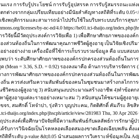
ามรุนแรง การรับรู้ประโยชน์ การรับรู้อุปสรรค การรับรู้สมรรถน
กต่างจากกลุ่มเปรียบเทียบอย่างมีนัยสำคัญทางสถิติที่ระดับ 0.05<
สินใจเชิงพฤติกรรมและสามารถนำไปปรับใช้ในบริบทระบบบริการสุขภ
ns.org/licenses/by-nc-nd/4.0
https://he01.tci-thaijo.org/index.php/j
รวิจัยนี้มีวัตถุประสงค์การวิจัยเพื่อ 1) เพื่อศึกษาศักยภาพขององ
ท้องถิ่นในการพัฒนาคุณภาพชีวิตผู้สูงอายุ เป็นวิจัยเชิงปริมาณ
่างอย่างง่าย เครื่องมือที่ใช้การเก็บรวบรวมข้อมูล คือ แบบสอบถาม
ิจัยพบว่า ระดับศึกษาศักยภาพขององค์กรปกครองส่วนท้องถิ่นในการ
ุด (Mean = 3.36, S.D. = 0.92) รองลงมาคือ ด้านการบริหารจัดการ 
างการพัฒนาศักยภาพขององค์กรปกครองส่วนท้องถิ่นในการพัฒนาคุณภ
งถิ่น ควรส่งเสริมความสัมพันธ์ของคนในชุมชนมาสร้างกลไกการดูแลผ
ประกันชีวิตของผู้สูงอายุ 3) สนับสนุนงบประมาณสร้างอาชีพ 4)ทำ
ผู้สูงอายุแต่ละรายอย่างเหมาะสม 7) สนับสนุนให้ชมรมผู้สูงอายุแ
นขจร, สมศักดิ์ โทจำปา, รุ่งทิวา บุญประคม, กิตติศักดิ์ คัมภีระ
ลิขส
1.tci-thaijo.org/index.php/jhscph/article/view/281983
Thu, 30 Apr 2026
ตถุประสงค์เพื่อศึกษาปัจจัยที่มีความสัมพันธ์กับผลลัพธ์การรักษาผ
่ได้รับการวินิจฉัยเป็นโรคหลอดเลือดสมองขาดเลือดเฉียบพลัน ตั้งแต
่ระดับ p-value &lt;0.05 นำเสนอผลการวิเคราะห์ข้อมูลเป็น Adjuste