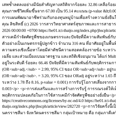
เสพซ้ำลดลงอย่างมีนัยสำคัญทางสถิติจากร้อยละ 32.86 เหลือร้อยละ 
คุณภาพชีวิตเพิ่มขึ้นจาก 67.00 เป็น 95.14 คะแนน (p-value &lt;0
การแผนพัฒนาอาชีพร่วมกับกองทุนหมู่บ้านเพื่อสร้างความยั่งย
คุณ
ลิขสิทธิ์ (c) 2026 วารสารวิทยาศาสตร์สุขภาพและการสาธารณสุ
2026 00:00:00 +0700
https://he01.tci-thaijo.org/index.php/jhscph/ar
สารเคมีกำจัดศัตรูพืชของเกษตรกรและปัจจัยที่มีความสัมพันธ์ก
ตัวอย่างเป็นเกษตรกรผู้ปลูกข้าว จำนวน 316 คน ที่อาศัยอยู่ในพื้
ความตรงเชิงเนื้อหาโดยมีค่าดัชนีความสอดคล้องรายข้อ ระหว่าง 0.6
เฉลี่ย และส่วนเบี่ยงเบนมาตรฐาน และสถิติเชิงอนุมาน ได้แก่ Mu
อยู่ในระดับดี ร้อยละ 66.46 ปัจจัยที่มีความสัมพันธ์กับพฤติกรร
(OR<sub>adj.</sub> = 2.99, 95% CI ของ OR<sub>adj</sub> อยู่ระ
(OR<sub>adj</sub>. = 3.20, 95% CI ของ ORadj อยู่ระหว่าง 1.65 ถึง
ระหว่าง 1.78 ถึง 8.16, p-value = 0.001) การรับรู้โอกาสเสี่ยงจาก
0.003</p> <p>การส่งเสริมและการสร้างการรับรู้ การรณรงค์ให
พฤติกรรมปลอดภัยในการใช้สารเคมีกำจัดศัตรูพืชอย่างยั่งยืน</p
https://creativecommons.org/licenses/by-nc-nd/4.0
https://he01.tci-th
thaijo.org/index.php/jhscph/article/view/282720
<p>การวิจัยครั้งนี
นครราชสีมา จังหวัดนครราชสีมา กลุ่มเป้าหมาย คือ กลุ่มภาคีเครือ