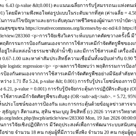
6.43 (p-value &lt;0.001) คะแนนเฉลี่ยการรับรู้สมรรถนะแห่งตนเพิ่
.001) โดยมีความพึงพอใจต่อรูปแบบในระดับมากที่สุด (ค่าเฉลี่ย = 4.
ืนในการแก้ไขปัญหาและยกระดับคุณภาพชีวิตของผู้ผ่านการบำบัด</
ขชุมชน https://creativecommons.org/licenses/by-nc-nd/4.0
https:/
ticle/view/283360
<p>การวิจัยเชิงวิเคราะห์แบบภาคตัดขวางครั้งนี้ 
ับพฤติกรรมการป้องกันตนเองจากการใช้สารเคมีกำจัดศัตรูพืชของเก
นที่อยู่ใกล้แหล่งน้ำธรรมชาติ(ลำน้ำชี) และมีการใช้สารเคมี เครื่อ
7-1.00 และหาค่าสัมประสิทธิ์ความเชื่อมั่นทั้งฉบับเท่ากับ 0.90 วิ
ltiple logistic regression</p> <p>ผลการวิจัยพบว่า พฤติกรรมการ
มการป้องกันตนเองจากการใช้สารเคมีกำจัดศัตรูพืชอย่างมีนัยสำคัยท
หว่าง 1.71 ถึง 5.24, p-value &lt; 0.001) การรับรู้ประโยชน์ของกา
 6.21, p-value = 0.001) การรับรู้ปัจจัยกระตุ้นการปฏิบัติระดับสูง 
การใช้สารเคมีกำจัดศัตรูพืชระดับสูง (OR<sub>adj</sub>. = 5.72, 95%
้เห็นประโยชน์ของการป้องกัน และการกระตุ้นด้วยข้อมูลข่าวสารจ
>
สุธัญญา สีตาแสน, สุทิน ชนะบุญ
ลิขสิทธิ์ (c) 2026 วารสารวิ
aijo.org/index.php/jhscph/article/view/283360
Mon, 19 Jan 2026 00:00:
้เป็นการวิจัยเชิงปฏิบัติการ มีวัตถุประสงค์เพื่อการพัฒนาระบบสนั
ข่าย จำนวน 18 คน กลุ่มผู้ที่มีภาวะพึ่งพิง จำนวน 20 คน กลุ่มผู้ด