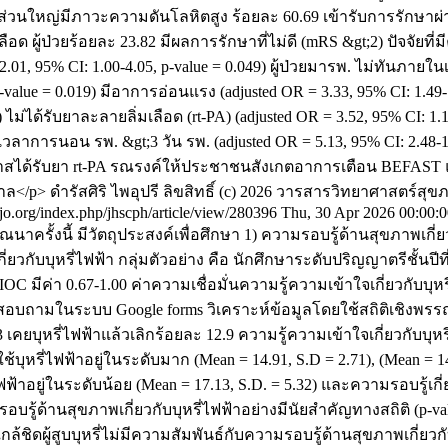
6) ส่วนใหญ่มีภาวะความดันโลหิตสูง ร้อยละ 60.69 เข้ารับการรักษาผ่า
ือด ผู้ป่วยร้อยละ 23.82 มีผลการรักษาที่ไม่ดี (mRS &gt;2) ปัจจัยที
2.01, 95% CI: 1.00-4.05, p-value = 0.049) ผู้ป่วยมารพ. ไม่ทันภายใน
-value = 0.019) มีอาการอ่อนแรง (adjusted OR = 3.33, 95% CI: 1.49-7.4
001) ไม่ได้รับยาละลายลิ่มเลือด (rt-PA) (adjusted OR = 3.52, 95% C
ยะเวลาการนอน รพ. &gt;3 วัน รพ. (adjusted OR = 5.13, 95% CI: 2.48
พิ่มโอกาสได้รับยา rt-PA รณรงค์ให้ประชาชนสังเกตอาการเตือน BEF
าล</p>
ดำรัสศิริ ไพอุปรี
ลิขสิทธิ์ (c) 2026 วารสารวิทยาศาสตร์
aijo.org/index.php/jhscph/article/view/280396
Thu, 30 Apr 2026 00:00:
นาครั้งนี้ มีวัตถุประสงค์เพื่อศึกษา 1) ความรอบรู้ด้านสุขภาพเกี่
ับบุหรี่ไฟฟ้า กลุ่มตัวอย่าง คือ นักศึกษาระดับปริญญาตรีชั้นปีที่
า 0.67-1.00 ค่าความเชื่อมั่นความรู้ความเข้าใจเกี่ยวกับบุหรี่ไ
บบสอบถามในระบบ Google forms วิเคราะห์ข้อมูลโดยใช้สถิติเชิงพรร
เคยบุหรี่ไฟฟ้าแล้วเลิกร้อยละ 12.9 ความรู้ความเข้าใจเกี่ยวกับบุหรี
ารใช้บุหรี่ไฟฟ้าอยู่ในระดับมาก (Mean = 14.91, S.D = 2.71), (Mean = 
ฟฟ้าอยู่ในระดับน้อย (Mean = 17.13, S.D. = 5.32) และความรอบรู้เก
้านสุขภาพเกี่ยวกับบุหรี่ไฟฟ้าอย่างมีนัยสำคัญทางสถิติ (p-value
ล้ชิดผู้สูบบุหรี่ไม่มีความสัมพันธ์กับความรอบรู้ด้านสุขภาพเกี่