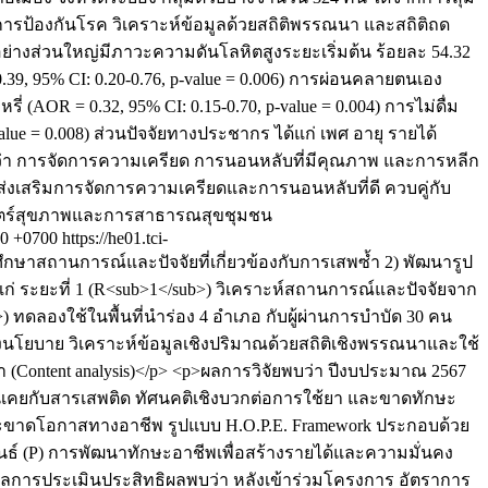
ารป้องกันโรค วิเคราะห์ข้อมูลด้วยสถิติพรรณนา และสถิติถด
วอย่างส่วนใหญ่มีภาวะความดันโลหิตสูงระยะเริ่มต้น ร้อยละ 54.32
.39, 95% CI: 0.20-0.76, p-value = 0.006) การผ่อนคลายตนเอง
รี่ (AOR = 0.32, 95% CI: 0.15-0.70, p-value = 0.004) การไม่ดื่ม
value = 0.008) ส่วนปัจจัยทางประชากร ได้แก่ เพศ อายุ รายได้
ด้ว่า การจัดการความเครียด การนอนหลับที่มีคุณภาพ และการหลีก
ส่งเสริมการจัดการความเครียดและการนอนหลับที่ดี ควบคู่กับ
ศาสตร์สุขภาพและการสาธารณสุขชุมชน
00 +0700
https://he01.tci-
 ศึกษาสถานการณ์และปัจจัยที่เกี่ยวข้องกับการเสพซ้ำ 2) พัฒนารูป
่ ระยะที่ 1 (R<sub>1</sub>) วิเคราะห์สถานการณ์และปัจจัยจาก
ทดลองใช้ในพื้นที่นำร่อง 4 อำเภอ กับผู้ผ่านการบำบัด 30 คน
ชิงนโยบาย วิเคราะห์ข้อมูลเชิงปริมาณด้วยสถิติเชิงพรรณนาและใช้
้อหา (Content analysis)</p> <p>ผลการวิจัยพบว่า ปีงบประมาณ 2567
มคุ้นเคยกับสารเสพติด ทัศนคติเชิงบวกต่อการใช้ยา และขาดทักษะ
ละขาดโอกาสทางอาชีพ รูปแบบ H.O.P.E. Framework ประกอบด้วย
ันธ์ (P) การพัฒนาทักษะอาชีพเพื่อสร้างรายได้และความมั่นคง
 ผลการประเมินประสิทธิผลพบว่า หลังเข้าร่วมโครงการ อัตราการ