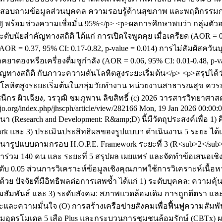
อแบบสอบถามข้อมูลส่วนบุคคล ความรอบรู้ด้านสุขภาพ และพฤติกรรมก
Radj พร้อมช่วงความเชื่อมั่น 95%</p> <p>ผลการศึกษาพบว่า กลุ่มตั
ดับนัยสำคัญทางสถิติ ได้แก่ การเปิดใจพูดคุย เมื่อเครียด (AOR = 0
OR = 0.37, 95% CI: 0.17-0.82, p-value = 0.014) การไม่สัมผัสควันบุห
ภคยาดองหรือเครื่องดื่มชูกำลัง (AOR = 0.06, 95% CI: 0.01-0.48, p-
ัญทางสถิติ กับภาวะความดันโลหิตสูงระยะเริ่มต้น</p> <p>สรุปไ
ันโลหิตสูงระยะเริ่มต้นในกลุ่มวัยทำงาน หน่วยงานสาธารณสุข ควร
ชนีกร ผิวเฉียง, วรวุฒิ ชมภูพาน
ลิขสิทธิ์ (c) 2026 วารสารวิทยา
aijo.org/index.php/jhscph/article/view/282166
Mon, 19 Jan 2026 00:00:
า (Research and Development: R&amp;D) นี้มีวัตถุประสงค์เพื่อ 1)
 และ 3) ประเมินประสิทธิผลของรูปแบบฯ ดำเนินงาน 5 ระยะ ได้แก
ารูปแบบตามกรอบ H.O.P.E. Framework ระยะที่ 3 (R<sub>2</sub>) 
ข้าร่วม 140 คน และ ระยะที่ 5 สรุปผล เผยแพร่ และจัดทำข้อเสนอเ
ที่ระดับ 0.05 ส่วนการวิเคราะห์ข้อมูลเชิงคุณภาพใช้การวิเคราะห์เนื
ด้วย ปัจจัยที่มีอิทธิพลต่อการเสพซ้ำ ได้แก่ 1) ระดับบุคคล: ควา
สัมพันธ์ และ 3) ระดับสังคม: สภาพแวดล้อมเดิม การถูกตีตรา แ
ะและความมั่นใจ (O) การสร้างเครือข่ายสังคมเพื่อฟื้นฟูความสัมพ
นทีมอุดรโมเดล 5 เสือ Plus และกระบวนการชุมชนล้อมรักษ์ (CBTx)