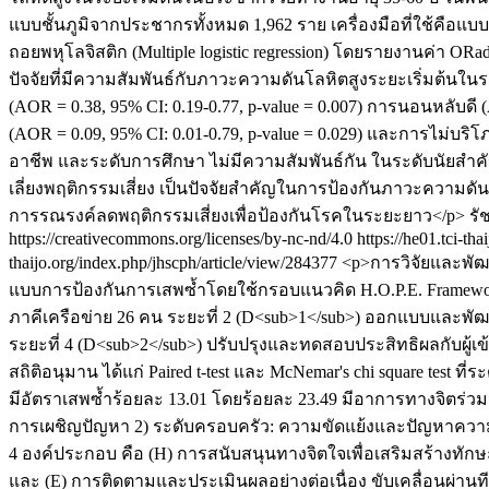
แบบชั้นภูมิจากประชากรทั้งหมด 1,962 ราย เครื่องมือที่ใช้คื
ถอยพหุโลจิสติก (Multiple logistic regression) โดยรายงานค่า O
ปัจจัยที่มีความสัมพันธ์กับภาวะความดันโลหิตสูงระยะเริ่มต้นในระ
(AOR = 0.38, 95% CI: 0.19-0.77, p-value = 0.007) การนอนหลับดี (A
(AOR = 0.09, 95% CI: 0.01-0.79, p-value = 0.029) และการไม่บริโ
อาชีพ และระดับการศึกษา ไม่มีความสัมพันธ์กัน ในระดับนัยสำค
เลี่ยงพฤติกรรมเสี่ยง เป็นปัจจัยสำคัญในการป้องกันภาวะความด
การรณรงค์ลดพฤติกรรมเสี่ยงเพื่อป้องกันโรคในระยะยาว</p>
รั
https://creativecommons.org/licenses/by-nc-nd/4.0
https://he01.tci-th
thaijo.org/index.php/jhscph/article/view/284377
<p>การวิจัยและพัฒน
แบบการป้องกันการเสพซ้ำโดยใช้กรอบแนวคิด H.O.P.E. Framework
ภาคีเครือข่าย 26 คน ระยะที่ 2 (D<sub>1</sub>) ออกแบบและพัฒน
ระยะที่ 4 (D<sub>2</sub>) ปรับปรุงและทดสอบประสิทธิผลกับผู้เ
สถิติอนุมาน ได้แก่ Paired t-test และ McNemar's chi square test 
มีอัตราเสพซ้ำร้อยละ 13.01 โดยร้อยละ 23.49 มีอาการทางจิตร่วม
การเผชิญปัญหา 2) ระดับครอบครัว: ความขัดแย้งและปัญหาความ
4 องค์ประกอบ คือ (H) การสนับสนุนทางจิตใจเพื่อเสริมสร้างทักษ
และ (E) การติดตามและประเมินผลอย่างต่อเนื่อง ขับเคลื่อนผ่า