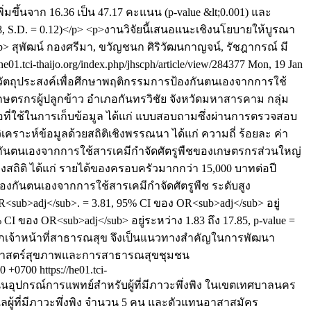
มขึ้นจาก 16.36 เป็น 47.17 คะแนน (p-value &lt;0.001) และ
58, S.D. = 0.12)</p> <p>งานวิจัยนี้เสนอแนะเชิงนโยบายให้บูรณา
p>
สุพัฒน์ กองศรีมา, ขวัญชนก ศิริวัฒนกาญจน์, รัชฎากรณ์ มี
/he01.tci-thaijo.org/index.php/jhscph/article/view/284377
Mon, 19 Jan
มีวัตถุประสงค์เพื่อศึกษาพฤติกรรมการป้องกันตนเองจากการใช้
ษตรกรผู้ปลูกข้าว อำเภอกันทรวิชัย จังหวัดมหาสารคาม กลุ่ม
งมือที่ใช้ในการเก็บข้อมูล ได้แก่ แบบสอบถามซึ่งผ่านการตรวจสอบ
เคราะห์ข้อมูลด้วยสถิติเชิงพรรณนา ได้แก่ ความถี่ ร้อยละ ค่า
ป้องกันตนเองจากการใช้สารเคมีกำจัดศัตรูพืชของเกษตรกรส่วนใหญ่
างสถิติ ได้แก่ รายได้ของครอบครัวมากกว่า 15,000 บาทต่อปี
รป้องกันตนเองจากการใช้สารเคมีกำจัดศัตรูพืช ระดับสูง
(OR<sub>adj</sub>. = 3.81, 95% CI ของ OR<sub>adj</sub> อยู่
 CI ของ OR<sub>adj</sub> อยู่ระหว่าง 1.83 ถึง 17.85, p-value =
ากเจ้าหน้าที่สาธารณสุข จึงเป็นแนวทางสำคัญในการพัฒนา
ทยาศาสตร์สุขภาพและการสาธารณสุขชุมชน
00 +0700
https://he01.tci-
บสนุนอุปกรณ์การแพทย์สำหรับผู้ที่มีภาวะพึ่งพิง ในเขตเทศบาลนคร
ูแลผู้ที่มีภาวะพึ่งพิง จำนวน 5 คน และตัวแทนอาสาสมัคร