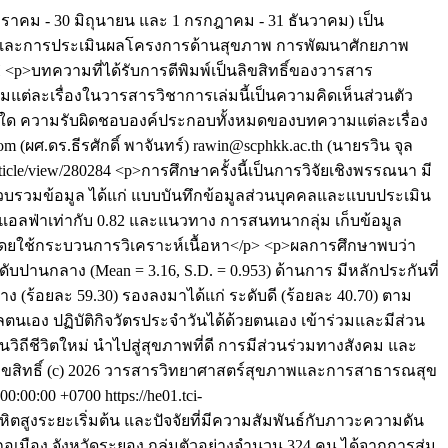
าคม - 30 มิถุนายน และ 1 กรกฎาคม - 31 ธันวาคม) เป็น
ขภาพและการประเมินผลโครงการด้านสุขภาพ การพัฒนาศักยภาพ
H
<p>บทความที่ได้รับการตีพิมพ์เป็นลิขสิทธิ์ของวารสาร
แต่ละเรื่องในวารสารวิชาการเล่มนี้เป็นความคิดเห็นส่วนตัว
่างใด ความรับผิดชอบองค์ประกอบทั้งหมดของบทความแต่ละเรื่อง
m (ผศ.ดร.ธีรศักดิ์ พาจันทร์)
rawin@scphkk.ac.th (นายรวิน จุล
article/view/280284
<p>การศึกษาครั้งนี้เป็นการวิจัยเชิงพรรณนา มี
็บรวบรวมข้อมูล ได้แก่ แบบบันทึกข้อมูลส่วนบุคคลและแบบประเมิน
องแอลฟ่าเท่ากับ 0.82 และแนวทาง การสนทนากลุ่ม เก็บข้อมูล
ดยใช้กระบวนการวิเคราะห์เนื้อหา</p> <p>ผลการศึกษาพบว่า
ดับปานกลาง (Mean = 3.16, S.D. = 0.953) ด้านการ มีหลักประกันที่
าง (ร้อยละ 59.30) รองลงมาได้แก่ ระดับดี (ร้อยละ 40.70) ตาม
ลตนเอง ปฏิบัติกิจวัตรประจำวันได้ด้วยตนเอง เข้าร่วมและมีส่วน
ชีวิตใหม่ นำไปสู่สุขภาพที่ดี การมีส่วนร่วมทางสังคม และ
ิขสิทธิ์ (c) 2026 วารสารวิทยาศาสตร์สุขภาพและการสาธารณสุข
 00:00:00 +0700
https://he01.tci-
ิตสูงระยะเริ่มต้น และปัจจัยที่มีความสัมพันธ์กับภาวะความดัน
เมือง จังหวัดระยอง กลุ่มตัวอย่างจำนวน 324 คน ได้จากการสุ่ม