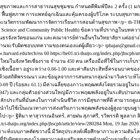
ุขภาพและการสาธารณสุขชุมชน กำหนดตีพิมพ์ปีละ 2 ครั้ง (1 มกร
บาล ฟื้นฟูสภาพ การแพทย์ฉุกเฉินและคุ้มครองผู้บริโภค ระบบสุ
ละนวัตกรรมพัฒนาการจัดการเรียนการสอนด้านสุขภาพ</p>
th-T
cience and Community Public Health) ข้อความที่ปรากฏในบทความ
สิรินธรจังหวัดขอนแก่น และคณาจารย์ท่านอื่นๆในวิทยาลัยฯ แต่อย
ท่านจะรับผิดชอบบทความของตนเองแต่ผู้เดียว</p>
tphajan@gmail.co
aw.harvard.edu/tech/rss
60
https://he01.tci-thaijo.org/index.php/jhscph/
ิตใหม่ในจังหวัดเชียงราย จำนวน 450 คน เครื่องมือที่ใช้ในการเก
เชิงเนื้อหา อยู่ระหว่าง 0.66-1.00 และค่าสัมประสิทธิ์ครอนบาคข
ูลด้วยสถิติพรรณนา และข้อมูลจากการสนทนากลุ่มนำมาวิเคราะห์โ
60-69 ปี (ร้อยละ 61.1) มีค่าเฉลี่ยของภาวะพฤฒพลังโดยรวมอยู่ในระ
 = 0.947) และกลุ่มตัวอย่างส่วนใหญ่มีภาวะพฤฒพลังอยู่ในระดับปานกล
ลักประกันที่มั่นคงในการดำเนินชีวิต การมีสุขภาพที่ดี สามารถดูแ
ปใช้เป็นแนวทางการส่งเสริมภาวะพฤฒพลังของผู้สูงอายุบนฐานวิถี
อไป</p>
ฐิติมา ทาสุวรรณอินทร์, สายฝน สุภาศรี, รวิพรรดิ พูลลาภ
ล
1.tci-thaijo.org/index.php/jhscph/article/view/280284
Mon, 19 Jan 2026
คราะห์แบบภาคตัดขวางนี้ มีวัตถุประสงค์เพื่อศึกษาภาวะความดันโลห
นที่รับผิดชอบของโรงพยาบาลส่งเสริมสุขภาพตำบลบ้านยายจั่น อำเภอ