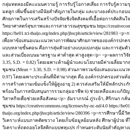
กลุ่มทดลองมีคะแนนความรู้ การรับรู้โอกาสเสี่ยง การรับรู้คว
มดลูก เพิ่มขึ้นอย่างมีนัยสำคัญภายในกลุ่ม และบางองค์ประกอบแต
ศักยภาพในการเสริมสร้างปัจจัยเชิงจิตสังคมที่เอื้อต่อการตัด
วิทยาศาสตร์สุขภาพและการสาธารณสุขชุมชน https://creativecommo
https://he01.tci-thaijo.org/index.php/jhscph/article/view/281983
<p>กา
เพื่อหาข้อเสนอแนะแนวทางการพัฒนาศักยภาพขององค์กรปกครองส่วน
แบบหลายขั้นตอน คือการสุ่มตัวอย่างแบบแบ่งกลุ่ม และการสุ่มตัวอย
และส่วนเบี่ยงเบนมาตรฐาน ค่าต่ำสุด ค่าสูงสุด</p> <p>ผลการว
3.35, S.D. = 0.82) โดยเฉพาะด้านผู้นำและนโยบายมีค่าเฉลี่ยมากส
ชุมชน (Mean = 3.30, S.D. = 0.98) ส่วนภาพรวมข้อเสนอแนะแนวท
0.97) โดยเฉพาะประเด็นที่มีค่ามากสุด คือ องค์กรปกครองส่วนท้อ
การสร้างความเข้มแข็งให้ผู้สูงอายุ 2) ควรส่งเสริมให้มีหลัก
พร้อมในการสนับสนุนการรวมกลุ่มอาชีพ 6) ช่วยเหลือและแก้ปัญหา
วิสาหกิจเพื่อช่วยเหลือสังคม</p>
อัมราภรณ์ ภู่ระย้า, ศิริกนก กลั่
ชุมชน https://creativecommons.org/licenses/by-nc-nd/4.0
https://he0
thaijo.org/index.php/jhscph/article/view/280396
<p>การศึกษานี้มีวั
วิเคราะห์แบบภาคตัดขวาง โดยเก็บข้อมูลย้อนหลัง ศึกษาผู้ป่วย ที
วิเคราะห์ถดถอยโลจีสติกแบบพหุแปร กำหนดระดับนัยสำคัญทางสถิติที