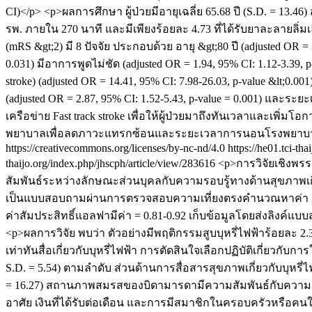
CI)</p> <p>ผลการศึกษา ผู้ป่วยมีอายุเฉลี่ย 65.68 ปี (S.D. = 13.4
รพ. ภายใน 270 นาที และมีเพียงร้อยละ 4.73 ที่ได้รับยาละลายลิ่มเล
(mRS &gt;2) มี 8 ปัจจัย ประกอบด้วย อายุ &gt;80 ปี (adjusted OR = 
0.031) มีอาการพูดไม่ชัด (adjusted OR = 1.94, 95% CI: 1.12-3.39, p
stroke) (adjusted OR = 14.41, 95% CI: 7.98-26.03, p-value &lt;0.
(adjusted OR = 2.87, 95% CI: 1.52-5.43, p-value = 0.001) และระ
เครือข่าย Fast track stroke เพื่อให้ผู้ป่วยมาถึงทันเวลาและเ
พยาบาลเพื่อลดภาวะแทรกซ้อนและระยะเวลาการนอนโรงพยาบ
https://creativecommons.org/licenses/by-nc-nd/4.0
https://he01.tci-th
thaijo.org/index.php/jhscph/article/view/283616
<p>การวิจัยเชิงพรรณ
สัมพันธ์ระหว่างลักษณะส่วนบุคลกับความรอบรู้ทางด้านสุขภาพเกี่ยวก
เป็นแบบสอบถามผ่านการตรวจสอบความเที่ยงตรงคำนวณหาค่า IOC มีค่
ค่าสัมประสิทธิ์แอลฟามีค่า = 0.81-0.92 เก็บข้อมูลโดยส่งลิงค์แ
<p>ผลการวิจัย พบว่า ตัวอย่างมีพฤติกรรมสูบบุหรี่ไฟฟ้าร้อยละ 2.3 
เท่าทันสื่อเกี่ยวกับบุหรี่ไฟฟ้า การตัดสินใจเลือกปฏิบัติเกี่ยวกับก
S.D. = 5.54) ตามลำดับ ส่วนด้านการสื่อสารสุขภาพเกี่ยวกับบุหรี่ไ
= 16.27) สถานภาพสมรสของบิดามารดามีความสัมพันธ์กับความรอบรู้ด
อาศัย เงินที่ได้รับต่อเดือน และการมีสมาชิกในครอบครัวหรือคนใก