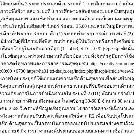
ยแบ่งเป็น 3 ระยะ ประกอบด้วย ระยะที่ 1 การศึกษาความจำเป็นแล
าวะพึ่งพิงฯ และ ระยะที่ 3 การศึกษาผลลัพธ์ของระบบสนับสนุนอุปกร
ลเชิงคุณภาพ และเชิงปริมาณ แสดงค่าเฉลี่ย ส่วนเบี่ยงเบนมาตร
ว่า ส่วนใหญ่เป็นเตียงเฟาว์เลอร์ ร้อยละ 35.00 และส่วนใหญ่มีส
ิงฯ มีองค์ประกอบ 3 ระบบ คือ (1) ระบบบริหารอุปกรณ์การแพทย์ (2
ับผู้ที่มีภาวะพึ่งพิงฯ พบว่า กลุ่มผู้ให้บริการหรือภาคีเครือข่าย
บความพึงพอใจอยู่ในระดับมากที่สุด (x̄ = 4.63, S.D. = 0.92)</p> <p>
งข้อมูลระหว่างหน่วยงานที่เกี่ยวข้อง รวมทั้งจัดทำคู่มือการใช้
ิทยาศาสตร์สุขภาพและการสาธารณสุขชุมชน https://creativecommons.o
:00:00 +0700
https://he01.tci-thaijo.org/index.php/jhscph/article/view
ุขภาพโดยประยุกต์ใช้แบบแผนความเชื่อด้านสุขภาพเพื่อส่งเสริม
ษาเชิงคุณภาพในกลุ่มบุคลากรด้านสาธารณสุขที่รับผิดชอบงานด้า
า และความต้องการในการดำเนินงานจริง ระยะที่ 2 (D1) พัฒนายก
แกรมด้วยการศึกษากึ่งทดลอง ในสตรีอายุ 30-60 ปี จำนวน 80 คน แบ
ม 2568 วิเคราะห์ข้อมูลเชิงคุณภาพ โดยการวิเคราะห์เนื้อหาและข้
 4 (D2) การสังเคราะห์และปรับปรุงสะท้อนผลลัพธ์จาก R2 เพื่อปรับ
่อ ด้านสุขภาพเป็นกรอบในการออกแบบโปรแกรมอย่างครบถ้วน เนื่องจ
ะกอบด้วย 6 กิจกรรม ตามองค์ประกอบของแบบแผนความเชื่อด้านส