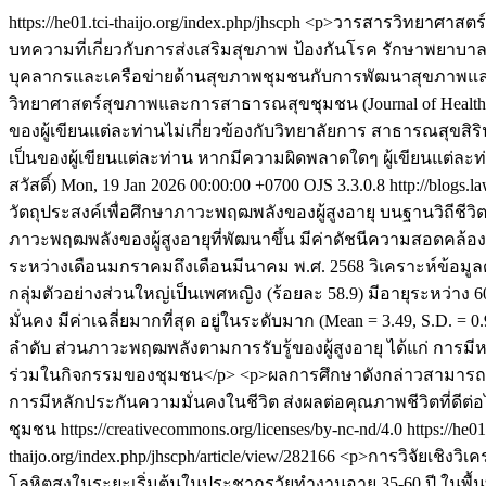
https://he01.tci-thaijo.org/index.php/jhscph
<p>วารสารวิทยาศาสตร์ส
บทความที่เกี่ยวกับการส่งเสริมสุขภาพ ป้องกันโรค รักษาพยา
บุคลากรและเครือข่ายด้านสุขภาพชุมชนกับการพัฒนาสุขภาพแ
วิทยาศาสตร์สุขภาพและการสาธารณสุขชุมชน (Journal of Health S
ของผู้เขียนแต่ละท่านไม่เกี่ยวข้องกับวิทยาลัยการ สาธารณสุข
เป็นของผู้เขียนแต่ละท่าน หากมีความผิดพลาดใดๆ ผู้เขียนแต่ละ
สวัสดิ์)
Mon, 19 Jan 2026 00:00:00 +0700
OJS 3.3.0.8
http://blogs.l
วัตถุประสงค์เพื่อศึกษาภาวะพฤฒพลังของผู้สูงอายุ บนฐานวิถีชีว
ภาวะพฤฒพลังของผู้สูงอายุที่พัฒนาขึ้น มีค่าดัชนีความสอดคล้อง
ระหว่างเดือนมกราคมถึงเดือนมีนาคม พ.ศ. 2568 วิเคราะห์ข้อม
กลุ่มตัวอย่างส่วนใหญ่เป็นเพศหญิง (ร้อยละ 58.9) มีอายุระหว่าง 
มั่นคง มีค่าเฉลี่ยมากที่สุด อยู่ในระดับมาก (Mean = 3.49, S.D.
ลำดับ ส่วนภาวะพฤฒพลังตามการรับรู้ของผู้สูงอายุ ได้แก่ การมีห
ร่วมในกิจกรรมของชุมชน</p> <p>ผลการศึกษาดังกล่าวสามารถนำไ
การมีหลักประกันความมั่นคงในชีวิต ส่งผลต่อคุณภาพชีวิตที่ดีต่
ชุมชน https://creativecommons.org/licenses/by-nc-nd/4.0
https://he0
thaijo.org/index.php/jhscph/article/view/282166
<p>การวิจัยเชิงวิเ
โลหิตสูงในระยะเริ่มต้นในประชากรวัยทำงานอายุ 35-60 ปี ในพื้