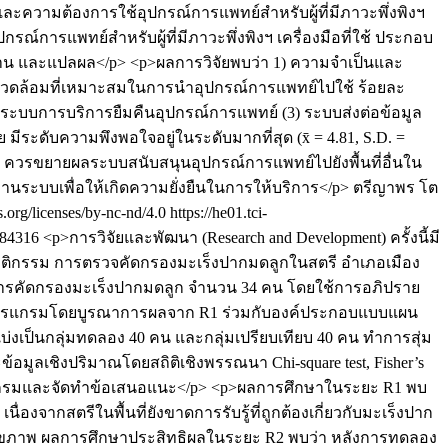
ะความต้องการใช้อุปกรณ์การแพทย์สำหรับผู้ที่มีภาวะพึ่งพิงฯ
ณ์การแพทย์สำหรับผู้ที่มีภาวะพึ่งพิงฯ เครื่องมือที่ใช้ ประกอบ
ฐาน และแปลผล</p> <p>ผลการวิจัยพบว่า 1) ความจำเป็นและ
ภาพแวดล้อมที่เหมาะสมในการนำอุปกรณ์การแพทย์ไปใช้ ร้อยละ
) ระบบการบริการยืมคืนอุปกรณ์การแพทย์ (3) ระบบส่งต่อข้อมูล
 มีระดับความพึงพอใจอยู่ในระดับมากที่สุด (x̄ = 4.81, S.D. =
ดังนั้น ควรขยายผลระบบสนับสนุนอุปกรณ์การแพทย์ไปยังพื้นที่อื่นใน
งานระบบเพื่อให้เกิดความยั่งยืนในการให้บริการ</p>
ตรีญาพร โต
rg/licenses/by-nc-nd/4.0
https://he01.tci-
/284316
<p>การวิจัยและพัฒนา (Research and Development) ครั้งนี้มี
พฤติกรรม การตรวจคัดกรองมะเร็งปากมดลูกในสตรี อำเภอเมือง
นการคัดกรองมะเร็งปากมดลูก จำนวน 34 คน โดยใช้การอภิปราย
ร่างโปรแกรมโดยบูรณาการผลจาก R1 ร่วมกับองค์ประกอบแบบแผน
่งเป็นกลุ่มทดลอง 40 คน และกลุ่มเปรียบเทียบ 40 คน ทำการสุ่ม
อมูลเชิงปริมาณโดยสถิติเชิงพรรณนา Chi-square test, Fisher’s
ปรุงโปรแกรมและจัดทำข้อเสนอแนะ</p> <p>ผลการศึกษาในระยะ R1 พบ
ากสตรีในพื้นที่ยังขาดการรับรู้ที่ถูกต้องเกี่ยวกับมะเร็งปาก
ุขภาพ ผลการศึกษาประสิทธิผลในระยะ R2 พบว่า หลังการทดลอง