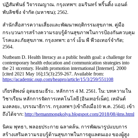
ปฏิสัมพันธ์ วิจารณญาณ. กรุงเทพฯ: อมรินทร์ พริ้นติ้ง แอนด์
พับลิชชิ่ง จำกัด (มหาชน); 2562.
สำนักสื่อสารความเสี่ยงและพัฒนาพฤติกรรมสุขภาพ. คู่มือ
กระบวนการสร้างความรอบรู้ด้านสุขภาพในการป้องกันควบคุม
โรคและภัยสุขภาพ. กรุงเทพฯ: อาร์ เอ็น พี พีวอเทอร์จำกัด;
2564.
Nutbeam D. Health literacy as a public health goal: a challenge for
contemporary health education and communication strategies into
the 21 stcentury. Health promotion international [Internet]. 2000
[cited 2021 May 16];15(3):259-267. Available from:
https://academic.oup.com/heapro/article/15/3/259/551108
เกียรติพงษ์ อุดมธนะธีระ. หลักการ 4 M. 2561. ใน: บทความใน
วิชาเรียน หลักการจัดการเทคโนโลยี [อินเทอร์เน็ต]. เหมันต์
มงคลยะ, บรรณาธิการ. กรุงเทพฯ [เข้าถึงเมื่อ10 พ.ค. 2564]. เข้า
ถึงได้จาก:
http://hemanmongkolya.blogspot.com/2018/08/4ms.html
นิคม พุทธา, พลอยประกาย ฉลาดล้น. การพัฒนารูปแบบการ
สร้างเสริมความรอบรู้ด้านสุขภาพในการดูแลตนเอง ของผู้สูง