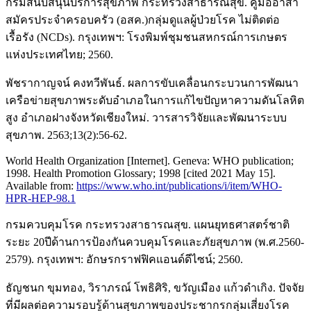
กรมสนับสนุนบริการสุขภาพ กระทรวงสาธารณสุข. คู่มืออาสา
สมัครประจำครอบครัว (อสค.)กลุ่มดูแลผู้ป่วยโรค ไม่ติดต่อ
เรื้อรัง (NCDs). กรุงเทพฯ: โรงพิมพ์ชุมชนสหกรณ์การเกษตร
แห่งประเทศไทย; 2560.
พัชรากาญจน์ คงทวีพันธ์. ผลการขับเคลื่อนกระบวนการพัฒนา
เครือข่ายสุขภาพระดับอำเภอในการแก้ไขปัญหาความดันโลหิต
สูง อำเภอฝางจังหวัดเชียงใหม่. วารสารวิจัยและพัฒนาระบบ
สุขภาพ. 2563;13(2):56-62.
World Health Organization [Internet]. Geneva: WHO publication;
1998. Health Promotion Glossary; 1998 [cited 2021 May 15].
Available from:
https://www.who.int/publications/i/item/WHO-
HPR-HEP-98.1
กรมควบคุมโรค กระทรวงสาธารณสุข. แผนยุทธศาสตร์ชาติ
ระยะ 20ปีด้านการป้องกันควบคุมโรคและภัยสุขภาพ (พ.ศ.2560-
2579). กรุงเทพฯ: อักษรกราฟฟิคแอนด์ดีไซน์; 2560.
ธัญชนก ขุมทอง, วิราภรณ์ โพธิศิริ, ขวัญเมือง แก้วดำเกิง. ปัจจัย
ที่มีผลต่อความรอบรู้ด้านสุขภาพของประชากรกลุ่มเสี่ยงโรค