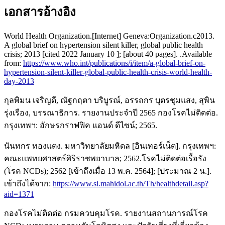
เอกสารอ้างอิง
World Health Organization.[Internet] Geneva:Organization.c2013.
A global brief on hypertension silent killer, global public health
crisis; 2013 [cited 2022 January 10 ]; [about 40 pages]. .Available
from:
https://www.who.int/publications/i/item/a-global-brief-on-
hypertension-silent-killer-global-public-health-crisis-world-health-
day-2013
กุลพิมน เจริญดี, ณัฐกฤตา บริบูรณ์, อรรถกร บุตรชุมแสง, สุพิน
รุ่งเรือง, บรรณาธิการ. รายงานประจำปี 2565 กองโรคไม่ติดต่อ.
กรุงเทพฯ: อักษรกราฟฟิค แอนด์ ดีไซน์; 2565.
นันทกร ทองแตง. มหาวิทยาลัยมหิดล [อินเทอร์เน็ต]. กรุงเทพฯ:
คณะแพทยศาสตร์ศิริราชพยาบาล; 2562.โรคไม่ติดต่อเรื้อรัง
(โรค NCDs); 2562 [เข้าถึงเมื่อ 13 พ.ค. 2564]; [ประมาณ 2 น.].
เข้าถึงได้จาก:
https://www.si.mahidol.ac.th/Th/healthdetail.asp?
aid=1371
กองโรคไม่ติดต่อ กรมควบคุมโรค. รายงานสถานการณ์โรค