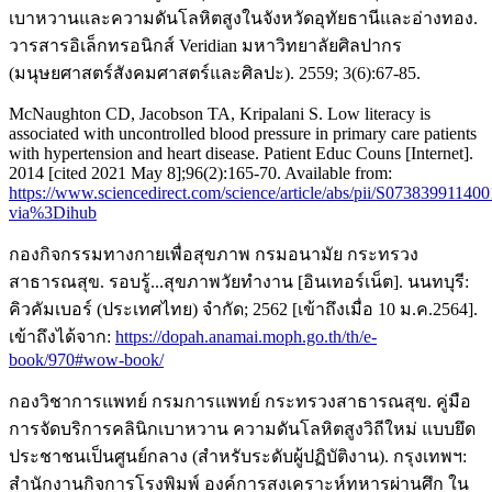
เบาหวานและความดันโลหิตสูงในจังหวัดอุทัยธานีและอ่างทอง.
วารสารอิเล็กทรอนิกส์ Veridian มหาวิทยาลัยศิลปากร
(มนุษยศาสตร์สังคมศาสตร์และศิลปะ). 2559; 3(6):67-85.
McNaughton CD, Jacobson TA, Kripalani S. Low literacy is
associated with uncontrolled blood pressure in primary care patients
with hypertension and heart disease. Patient Educ Couns [Internet].
2014 [cited 2021 May 8];96(2):165-70. Available from:
https://www.sciencedirect.com/science/article/abs/pii/S07383991140
via%3Dihub
กองกิจกรรมทางกายเพื่อสุขภาพ กรมอนามัย กระทรวง
สาธารณสุข. รอบรู้...สุขภาพวัยทำงาน [อินเทอร์เน็ต]. นนทบุรี:
คิวคัมเบอร์ (ประเทศไทย) จำกัด; 2562 [เข้าถึงเมื่อ 10 ม.ค.2564].
เข้าถึงได้จาก:
https://dopah.anamai.moph.go.th/th/e-
book/970#wow-book/
กองวิชาการแพทย์ กรมการแพทย์ กระทรวงสาธารณสุข. คู่มือ
การจัดบริการคลินิกเบาหวาน ความดันโลหิตสูงวิถีใหม่ แบบยึด
ประชาชนเป็นศูนย์กลาง (สำหรับระดับผู้ปฏิบัติงาน). กรุงเทพฯ:
สำนักงานกิจการโรงพิมพ์ องค์การสงเคราะห์ทหารผ่านศึก ใน