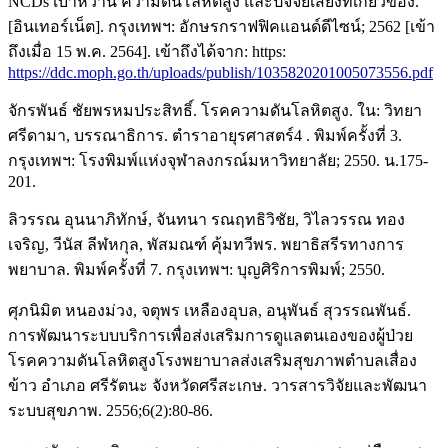
NCDs เบาหวาน ความดันโลหิตสูง และปัจจัยเสี่ยงที่เกี่ยวข้อง.
[อินเทอร์เน็ต]. กรุงเทพฯ: อักษรกราฟฟิคแอนด์ดีไซน์; 2562 [เข้า
ถึงเมื่อ 15 พ.ค. 2564]. เข้าถึงได้จาก: https:
https://ddc.moph.go.th/uploads/publish/1035820201005073556.pdf
จักรพันธ์ ชัยพรหมประสิทธิ์. โรคความดันโลหิตสูง. ใน: วิทยา
ศรีดามา, บรรณาธิการ. ตำราอายุรศาสตร์4 . พิมพ์ครั้งที่ 3.
กรุงเทพฯ: โรงพิมพ์แห่งจุฬาลงกรณ์มหาวิทยาลัย; 2550. น.175-
201.
ลิวรรณ อุนนาภิทักษ์, จันทนา รณฤทธิวิชัย, วิไลวรรณ ทอง
เจริญ, วีนัส ลีฬหกุล, พัสมณฑ์ คุ้มทวีพร. พยาธิสรีรทางการ
พยาบาล. พิมพ์ครั้งที่ 7. กรุงเทพฯ: บุญศิริการพิมพ์; 2550.
ศุภนิมิต หนองม่วง, จตุพร เหลืองอุบล, อนุพันธ์ สุวรรณพันธ์.
การพัฒนาระบบบริการเพื่อส่งเสริมการดูแลตนเองของผู้ป่วย
โรคความดันโลหิตสูงโรงพยาบาลส่งเสริมสุขภาพตำบลเสื่อง
ข้าว อำเภอ ศรีรัตนะ จังหวัดศรีสะเกษ. วารสารวิจัยและพัฒนา
ระบบสุขภาพ. 2556;6(2):80-86.