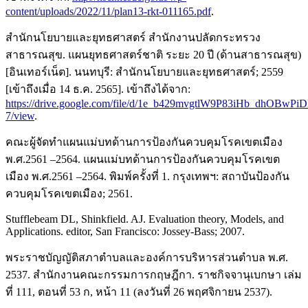
content/uploads/2022/11/plan13-rkt-011165.pdf
.
สำนักนโยบายและยุทธศาสตร์ สำนักงานปลัดกระทรวง
สาธารณสุข. แผนยุทธศาสตร์ชาติ ระยะ 20 ปี (ด้านสาธารณสุข)
[อินเทอร์เน็ต]. นนทบุรี: สำนักนโยบายและยุทธศาสตร์; 2559
[เข้าถึงเมื่อ 14 ธ.ค. 2565]. เข้าถึงได้จาก:
https://drive.google.com/file/d/1e_b429mvgtlW9P83iHb_dhOBwPi
7/view
.
คณะผู้จัดทำแผนแม่บทด้านการป้องกันควบคุมโรคเขตเมือง
พ.ศ.2561 –2564. แผนแม่บทด้านการป้องกันควบคุมโรคเขต
เมือง พ.ศ.2561 –2564. พิมพ์ครั้งที่ 1. กรุงเทพฯ: สถาบันป้องกัน
ควบคุมโรคเขตเมือง; 2561.
Stufflebeam DL, Shinkfield. AJ. Evaluation theory, Models, and
Applications. editor, San Francisco: Jossey-Bass; 2007.
พระราชบัญญัติสภาตำบลและองค์การบริหารส่วนตำบล พ.ศ.
2537. สำนักงานคณะกรรมการกฤษฎีกา. ราชกิจจานุเบกษา เล่ม
ที่ 111, ตอนที่ 53 ก, หน้า 11 (ลงวันที่ 26 พฤศจิกายน 2537).