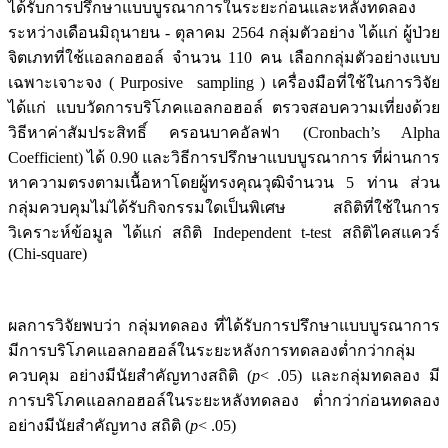
ได้รับการปรึกษาแบบบูรณาการในระยะก่อนและหลังทดลอง
ระหว่างเดือนมิถุนายน - ตุลาคม 2564 กลุ่มตัวอย่าง ได้แก่ ผู้ป่วย
จิตเภทที่ใช้แอลกอฮอล์ จำนวน 110 คน เลือกกลุ่มตัวอย่างแบบ
เฉพาะเจาะจง ( Purposive sampling ) เครื่องมือที่ใช้ในการวิจัย
ได้แก่ แบบวัดการบริโภคแอลกอฮอล์ ตรวจสอบความเที่ยงด้วย
วิธีหาค่าสัมประสิทธิ์ ครอนบาคอัลฟา (Cronbach’s Alpha
Coefficient) ได้ 0.90 และวิธีการปรึกษาแบบบูรณาการ ที่ผ่านการ
หาความตรงตามเนื้อหาโดยผู้ทรงคุณวุฒิจำนวน 5 ท่าน ส่วน
กลุ่มควบคุมไม่ได้รับกิจกรรมใดเป็นพิเศษ สถิติที่ใช้ในการ
วิเคราะห์ข้อมูล ได้แก่ สถิติ Independent t-test สถิติไคสแควร์
(Chi-square)
ผลการวิจัยพบว่า กลุ่มทดลอง ที่ได้รับการปรึกษาแบบบูรณาการ
มีการบริโภคแอลกอฮอล์ในระยะหลังการทดลองต่ำกว่ากลุ่ม
ควบคุม อย่างมีนัยสำคัญทางสถิติ (
p
< .05) และกลุ่มทดลอง มี
การบริโภคแอลกอฮอล์ในระยะหลังทดลอง ต่ำกว่าก่อนทดลอง
อย่างมีนัยสำคัญทาง สถิติ (
p
< .05)