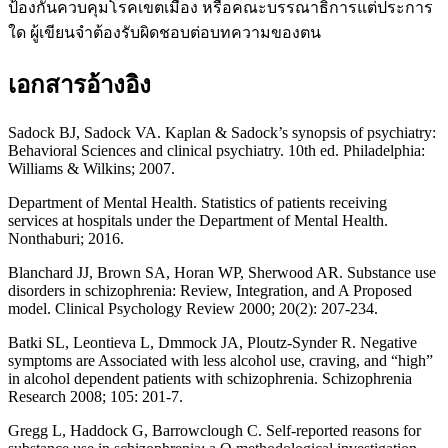
ป้องกันควบคุมโรคเขตเมือง หรือคณะบรรณาธิการแต่ประการ
ใด ผู้เขียนจำต้องรับผิดชอบต่อบทความของตน
เอกสารอ้างอิง
Sadock BJ, Sadock VA. Kaplan & Sadock’s synopsis of psychiatry:
Behavioral Sciences and clinical psychiatry. 10th ed. Philadelphia:
Williams & Wilkins; 2007.
Department of Mental Health. Statistics of patients receiving
services at hospitals under the Department of Mental Health.
Nonthaburi; 2016.
Blanchard JJ, Brown SA, Horan WP, Sherwood AR. Substance use
disorders in schizophrenia: Review, Integration, and A Proposed
model. Clinical Psychology Review 2000; 20(2): 207-234.
Batki SL, Leontieva L, Dmmock JA, Ploutz-Synder R. Negative
symptoms are Associated with less alcohol use, craving, and “high”
in alcohol dependent patients with schizophrenia. Schizophrenia
Research 2008; 105: 201-7.
Gregg L, Haddock G, Barrowclough C. Self-reported reasons for