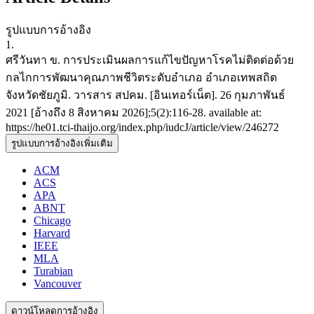
รูปแบบการอ้างอิง
1.
ศรีวันทา ข. การประเมินผลการแก้ไขปัญหาโรคไม่ติดต่อด้วย
กลไกการพัฒนาคุณภาพชีวิตระดับอำเภอ อำเภอเทพสถิต
จังหวัดชัยภูมิ. วารสาร สปคม. [อินเทอร์เน็ต]. 26 กุมภาพันธ์
2021 [อ้างถึง 8 สิงหาคม 2026];5(2):116-28. available at:
https://he01.tci-thaijo.org/index.php/iudcJ/article/view/246272
รูปแบบการอ้างอิงเพิ่มเติม
ACM
ACS
APA
ABNT
Chicago
Harvard
IEEE
MLA
Turabian
Vancouver
ดาวน์โหลดการอ้างอิง