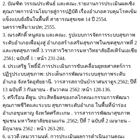
2. บัณฑิต วรรณประพันธ์ และคณะ.รายงานการประเมินผลเชิง
คุณภาพการนำนโยบายสู่การปฏิบัติ เรื่องอำเภอควบคุมโรคเข้ม
แข็งแบบยั่งยืนในพื้นที่ สาธารณสุขเขต 14 ปี 2554.
นครราชสีมา:มปท; 2555.
3. ณรงศักดิ์ หนูสอน และคณะ. รูปแบบการจัดการระบบสุขภาพ
ระดับอำเภอเพื่อมุ่งสู่ อำเภอสร้างเสริมสุขภาพในเขตสุขภาพที่ 2
และเขตสุขภาพที่ 3.วารสารวิชาการมหาวิทยาลัยอีสเทิร์นเอเชีย
.2561; ฉบับที่ 1 : หน้า 231-244.
4. ประเสริฐ โพธิ์มี.การประเมินการขับเคลื่อนยุทธศาสตร์การ
ปฏิรูประบบสุขภาพ: ประเด็นการพัฒนาระบบสุขภาพระดับ
อำเภอ จังหวัดอุทัยธานี. วารสารสถาบันบำราศนราดูร.2562; ปีที่
13 ฉบับที่ 3 กันยายน - ธันวาคม 2562 :หน้า 128-136.
5. ศรีเรือน ดีพูน. ประสิทธิผลของกลไกคณะกรรมการพัฒนา
คุณภาพชีวิตและระบบ สุขภาพระดับอำเภอ ในพื้นที่นําร่อง
อำเภอขุนหาญ จังหวัดศรีสะเกษ . วารสารการพัฒนาสุขภาพ
ชุมชน มหาวิทยาลัยขอนแก่น .2562; ปีที่ 7 ฉบับที่ 2 เมษายน –
มิถุนายน 2562 : หน้า 263-281.
6. แววดี เหมวรานนท์. การประเมินผลการดำเนินงานคณะ