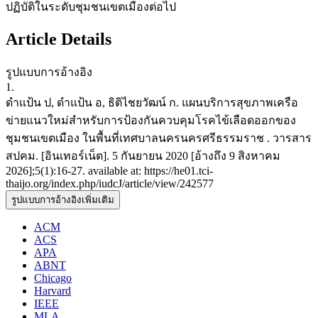
ปฏิบัติในระดับชุมชนเขตเมืองต่อไป
Article Details
รูปแบบการอ้างอิง
1.
ดำแป้น ป, ดำแป้น อ, ธิติไชยวัฒน์ ก. แผนบริการสุขภาพเครือ
ข่ายแนวใหม่สำหรับการป้องกันควบคุมโรคไข้เลือดออกของ
ชุมชนเขตเมือง ในพื้นที่เทศบาลนครนครศรีธรรมราช . วารสาร
สปคม. [อินเทอร์เน็ต]. 5 กันยายน 2020 [อ้างถึง 9 สิงหาคม
2026];5(1):16-27. available at: https://he01.tci-
thaijo.org/index.php/iudcJ/article/view/242577
รูปแบบการอ้างอิงเพิ่มเติม
ACM
ACS
APA
ABNT
Chicago
Harvard
IEEE
MLA