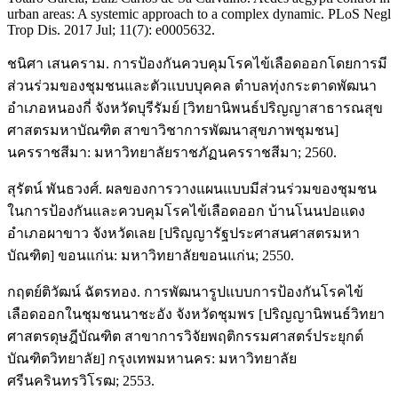
urban areas: A systemic approach to a complex dynamic. PLoS Negl
Trop Dis. 2017 Jul; 11(7): e0005632.
ชนิศา เสนคราม. การป้องกันควบคุมโรคไข้เลือดออกโดยการมี
ส่วนร่วมของชุมชนและตัวแบบบุคคล ตำบลทุ่งกระตาดพัฒนา
อำเภอหนองกี่ จังหวัดบุรีรัมย์ [วิทยานิพนธ์ปริญญาสาธารณสุข
ศาสตรมหาบัณฑิต สาขาวิชาการพัฒนาสุขภาพชุมชน]
นครราชสีมา: มหาวิทยาลัยราชภัฏนครราชสีมา; 2560.
สุรัตน์ พันธวงศ์. ผลของการวางแผนแบบมีส่วนร่วมของชุมชน
ในการป้องกันและควบคุมโรคไข้เลือดออก บ้านโนนปอแดง
อำเภอผาขาว จังหวัดเลย [ปริญญารัฐประศาสนศาสตรมหา
บัณฑิต] ขอนแก่น: มหาวิทยาลัยขอนแก่น; 2550.
กฤตย์ติวัฒน์ ฉัตรทอง. การพัฒนารูปแบบการป้องกันโรคไข้
เลือดออกในชุมชนนาชะอัง จังหวัดชุมพร [ปริญญานิพนธ์วิทยา
ศาสตรดุษฎีบัณฑิต สาขาการวิจัยพฤติกรรมศาสตร์ประยุกต์
บัณฑิตวิทยาลัย] กรุงเทพมหานคร: มหาวิทยาลัย
ศรีนครินทรวิโรฒ; 2553.