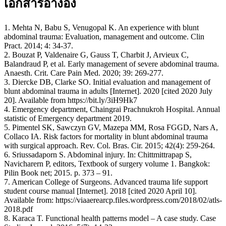
เอกสารอ้างอิง
1. Mehta N, Babu S, Venugopal K. An experience with blunt
abdominal trauma: Evaluation, management and outcome. Clin
Pract. 2014; 4: 34-37.
2. Bouzat P, Valdenaire G, Gauss T, Charbit J, Arvieux C,
Balandraud P, et al. Early management of severe abdominal trauma.
Anaesth. Crit. Care Pain Med. 2020; 39: 269-277.
3. Diercke DB, Clarke SO. Initial evaluation and management of
blunt abdominal trauma in adults [Internet]. 2020 [cited 2020 July
20]. Available from https://bit.ly/3iH9Hk7
4. Emergency department, Chaingrai Prachnukroh Hospital. Annual
statistic of Emergency department 2019.
5. Pimentel SK, Sawczyn GV, Mazepa MM, Rosa FGGD, Nars A,
Collaco IA. Risk factors for mortality in blunt abdominal trauma
with surgical approach. Rev. Col. Bras. Cir. 2015; 42(4): 259-264.
6. Sriussadaporn S. Abdominal injury. In: Chittmittrapap S,
Navicharern P, editors, Textbook of surgery volume 1. Bangkok:
Pilin Book net; 2015. p. 373 – 91.
7. American College of Surgeons. Advanced trauma life support
student course manual [Internet]. 2018 [cited 2020 April 10].
Available from: https://viaaerearcp.files.wordpress.com/2018/02/atls-
2018.pdf
8. Karaca T. Functional health patterns model – A case study. Case