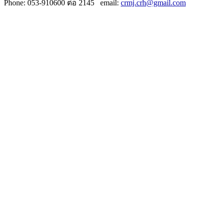
Phone:
053-910600 ต่อ 2145
email:
crmj.crh@gmail.com