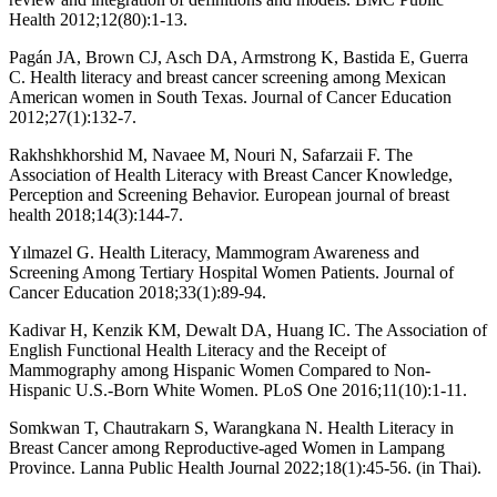
Health 2012;12(80):1-13.
Pagán JA, Brown CJ, Asch DA, Armstrong K, Bastida E, Guerra
C. Health literacy and breast cancer screening among Mexican
American women in South Texas. Journal of Cancer Education
2012;27(1):132-7.
Rakhshkhorshid M, Navaee M, Nouri N, Safarzaii F. The
Association of Health Literacy with Breast Cancer Knowledge,
Perception and Screening Behavior. European journal of breast
health 2018;14(3):144-7.
Yılmazel G. Health Literacy, Mammogram Awareness and
Screening Among Tertiary Hospital Women Patients. Journal of
Cancer Education 2018;33(1):89-94.
Kadivar H, Kenzik KM, Dewalt DA, Huang IC. The Association of
English Functional Health Literacy and the Receipt of
Mammography among Hispanic Women Compared to Non-
Hispanic U.S.-Born White Women. PLoS One 2016;11(10):1-11.
Somkwan T, Chautrakarn S, Warangkana N. Health Literacy in
Breast Cancer among Reproductive-aged Women in Lampang
Province. Lanna Public Health Journal 2022;18(1):45-56. (in Thai).