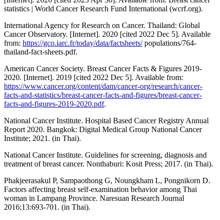
statistics | World Cancer Research Fund International (wcrf.org).
International Agency for Research on Cancer. Thailand: Global
Cancer Observatory. [Internet]. 2020 [cited 2022 Dec 5]. Available
from:
https://gco.iarc.fr/today/data/factsheets/
populations/764-
thailand-fact-sheets.pdf.
American Cancer Society. Breast Cancer Facts & Figures 2019-
2020. [Internet]. 2019 [cited 2022 Dec 5]. Available from:
https://www.cancer.org/content/dam/cancer-org/research/cancer-
facts-and-statistics/breast-cancer-facts-and-figures/breast-cancer-
facts-and-figures-2019-2020.pdf
.
National Cancer Institute. Hospital Based Cancer Registry Annual
Report 2020. Bangkok: Digital Medical Group National Cancer
Institute; 2021. (in Thai).
National Cancer Institute. Guidelines for screening, diagnosis and
treatment of breast cancer. Nonthaburi: Kosit Press; 2017. (in Thai).
Phakjeerasakul P, Sampaothong G, Noungkham L, Pongnikorn D.
Factors affecting breast self-examination behavior among Thai
woman in Lampang Province. Naresuan Research Journal
2016;13:693-701. (in Thai).