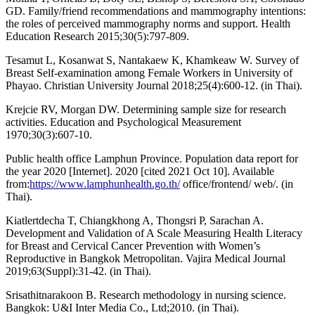
GD. Family/friend recommendations and mammography intentions:
the roles of perceived mammography norms and support. Health
Education Research 2015;30(5):797-809.
Tesamut L, Kosanwat S, Nantakaew K, Khamkeaw W. Survey of
Breast Self-examination among Female Workers in University of
Phayao. Christian University Journal 2018;25(4):600-12. (in Thai).
Krejcie RV, Morgan DW. Determining sample size for research
activities. Education and Psychological Measurement
1970;30(3):607-10.
Public health office Lamphun Province. Population data report for
the year 2020 [Internet]. 2020 [cited 2021 Oct 10]. Available
from:
https://www.lamphunhealth.go.th/
office/frontend/ web/. (in
Thai).
Kiatlertdecha T, Chiangkhong A, Thongsri P, Sarachan A.
Development and Validation of A Scale Measuring Health Literacy
for Breast and Cervical Cancer Prevention with Women’s
Reproductive in Bangkok Metropolitan. Vajira Medical Journal
2019;63(Suppl):31-42. (in Thai).
Srisathitnarakoon B. Research methodology in nursing science.
Bangkok: U&I Inter Media Co., Ltd;2010. (in Thai).