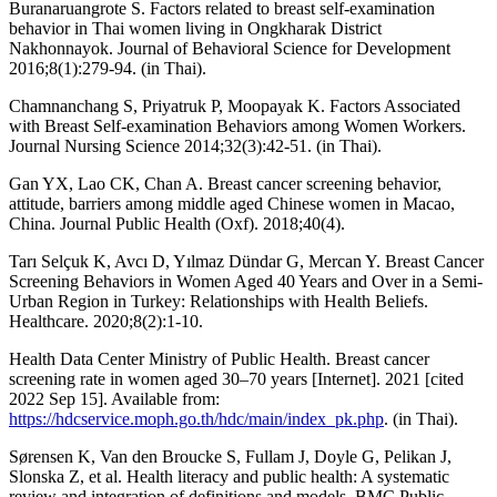
Buranaruangrote S. Factors related to breast self-examination
behavior in Thai women living in Ongkharak District
Nakhonnayok. Journal of Behavioral Science for Development
2016;8(1):279-94. (in Thai).
Chamnanchang S, Priyatruk P, Moopayak K. Factors Associated
with Breast Self-examination Behaviors among Women Workers.
Journal Nursing Science 2014;32(3):42-51. (in Thai).
Gan YX, Lao CK, Chan A. Breast cancer screening behavior,
attitude, barriers among middle aged Chinese women in Macao,
China. Journal Public Health (Oxf). 2018;40(4).
Tarı Selçuk K, Avcı D, Yılmaz Dündar G, Mercan Y. Breast Cancer
Screening Behaviors in Women Aged 40 Years and Over in a Semi-
Urban Region in Turkey: Relationships with Health Beliefs.
Healthcare. 2020;8(2):1-10.
Health Data Center Ministry of Public Health. Breast cancer
screening rate in women aged 30–70 years [Internet]. 2021 [cited
2022 Sep 15]. Available from:
https://hdcservice.moph.go.th/hdc/main/index_pk.php
. (in Thai).
Sørensen K, Van den Broucke S, Fullam J, Doyle G, Pelikan J,
Slonska Z, et al. Health literacy and public health: A systematic
review and integration of definitions and models. BMC Public