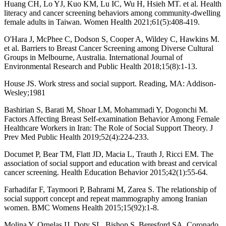
Huang CH, Lo YJ, Kuo KM, Lu IC, Wu H, Hsieh MT. et al. Health
literacy and cancer screening behaviors among community-dwelling
female adults in Taiwan. Women Health 2021;61(5):408-419.
O'Hara J, McPhee C, Dodson S, Cooper A, Wildey C, Hawkins M.
et al. Barriers to Breast Cancer Screening among Diverse Cultural
Groups in Melbourne, Australia. International Journal of
Environmental Research and Public Health 2018;15(8):1-13.
House JS. Work stress and social support. Reading, MA: Addison-
Wesley;1981
Bashirian S, Barati M, Shoar LM, Mohammadi Y, Dogonchi M.
Factors Affecting Breast Self-examination Behavior Among Female
Healthcare Workers in Iran: The Role of Social Support Theory. J
Prev Med Public Health 2019;52(4):224-233.
Documet P, Bear TM, Flatt JD, Macia L, Trauth J, Ricci EM. The
association of social support and education with breast and cervical
cancer screening. Health Education Behavior 2015;42(1):55-64.
Farhadifar F, Taymoori P, Bahrami M, Zarea S. The relationship of
social support concept and repeat mammography among Iranian
women. BMC Womens Health 2015;15(92):1-8.
Molina Y, Ornelas IJ, Doty SL, Bishop S, Beresford SA, Coronado