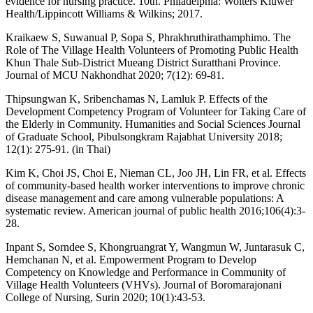
evidence for nursing practice. 10th. Philadelphia: Wolters Kluwer
Health/Lippincott Williams & Wilkins; 2017.
Kraikaew S, Suwanual P, Sopa S, Phrakhruthirathamphimo. The
Role of The Village Health Volunteers of Promoting Public Health
Khun Thale Sub-District Mueang District Suratthani Province.
Journal of MCU Nakhondhat 2020; 7(12): 69-81.
Thipsungwan K, Sribenchamas N, Lamluk P. Effects of the
Development Competency Program of Volunteer for Taking Care of
the Elderly in Community. Humanities and Social Sciences Journal
of Graduate School, Pibulsongkram Rajabhat University 2018;
12(1): 275-91. (in Thai)
Kim K, Choi JS, Choi E, Nieman CL, Joo JH, Lin FR, et al. Effects
of community-based health worker interventions to improve chronic
disease management and care among vulnerable populations: A
systematic review. American journal of public health 2016;106(4):3-
28.
Inpant S, Sorndee S, Khongruangrat Y, Wangmun W, Juntarasuk C,
Hemchanan N, et al. Empowerment Program to Develop
Competency on Knowledge and Performance in Community of
Village Health Volunteers (VHVs). Journal of Boromarajonani
College of Nursing, Surin 2020; 10(1):43-53.