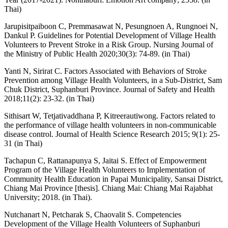
Thai)
Jarupisitpaiboon C, Premmasawat N, Pesungnoen A, Rungnoei N,
Dankul P. Guidelines for Potential Development of Village Health
Volunteers to Prevent Stroke in a Risk Group. Nursing Journal of
the Ministry of Public Health 2020;30(3): 74-89. (in Thai)
Yanti N, Sirirat C. Factors Associated with Behaviors of Stroke
Prevention among Village Health Volunteers, in a Sub-District, Sam
Chuk District, Suphanburi Province. Journal of Safety and Health
2018;11(2): 23-32. (in Thai)
Sithisart W, Tetjativaddhana P, Kitreerautiwong. Factors related to
the performance of village health volunteers in non-communicable
disease control. Journal of Health Science Research 2015; 9(1): 25-
31 (in Thai)
Tachapun C, Rattanapunya S, Jaitai S. Effect of Empowerment
Program of the Village Health Volunteers to Implementation of
Community Health Education in Papai Municipality, Sansai District,
Chiang Mai Province [thesis]. Chiang Mai: Chiang Mai Rajabhat
University; 2018. (in Thai).
Nutchanart N, Petcharak S, Chaovalit S. Competencies
Development of the Village Health Volunteers of Suphanburi