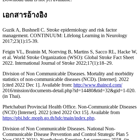
เอกสารอ้างอิง
Guzik A, Bushnell C. Stroke epidemiology and risk factor
management. CONTINUUM: Lifelong Learning in Neurology
2017;23(1):15-39.
Feigin VL, Brainin M, Norrving B, Martins S, Sacco RL, Hacke W,
et al. World Stroke Organization (WSO): Global Stroke Fact Sheet
2022. International Journal of Stroke 2022;17(1):18–29.
Division of Non Communicable Diseases. Mortality and morbidity
statistics of non-communicable diseases (NCD). [Internet]. 2022
[cited 2022 Dec 1]. Available from:
http://www.thaincd.com/
2016/mission/documents-detail.php?id=14480&tid=32&gid=1-020.
(in Thai).
Phetchaburi Provincial Health Office. Non-Communicable Diseases
(NCD) [Internet]. 2022 [cited 2022 Oct 15]. Available from
https://pbi.hdc.moph.go.th/hdc/main/index.php
.
Division of Non Communicable Diseases. National Non-
Communicable Disease Prevention and Control Strategic Plan 5
Year (2017-2021). Nonthaburi: Emotion Art company; 2558. (in