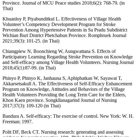
Province. Journal of MCU Peace studies 2018;6(2): 768-79. (in
Thai)
Khuanloy P, Piyabunditkul L. Effectiveness of Village Health
Volunteer’s Competency Development Program for Stroke
Prevention Among Hypertensive Patients in Sa Pradu Subdistrict
Wichian Buri District Phetchabun Province. Romphruek Journal
2021;39(3): 101-25. (in Thai)
Chiangpiew N, Boonchieng W, Aungwattana S. Effects of
Participatory Learning Regarding Stroke Prevention on Knowledge
and Self-efficacy among Village Health Volunteers. Nursing Journal
2018;45(1):87-99. (in Thai)
Phinyo P, Phinyo K, Janhauna S, Aphiphatkan W, Sayawat T,
Akkarsetsakull A. The Effectiveness of Self-Efficacy Enhancement
Program on Knowledge, Attitudes and Behaviors of the Village
Health Volunteers Providing the Long Term Care for the Elders,
Khon Kaen province. Songkllanagarind Journal of Nursing
2017;37(3): 109-120 (in Thai)
Bandura A. Self-efficacy: The exercise of control. New York: W. H.
Freeman; 1997.
Polit DF, Beck CT. Nursing research: generating and assessing