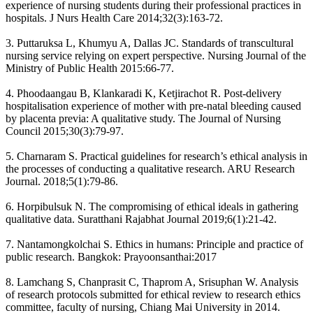
experience of nursing students during their professional practices in
hospitals. J Nurs Health Care 2014;32(3):163-72.
3. Puttaruksa L, Khumyu A, Dallas JC. Standards of transcultural
nursing service relying on expert perspective. Nursing Journal of the
Ministry of Public Health 2015:66-77.
4. Phoodaangau B, Klankaradi K, Ketjirachot R. Post-delivery
hospitalisation experience of mother with pre-natal bleeding caused
by placenta previa: A qualitative study. The Journal of Nursing
Council 2015;30(3):79-97.
5. Charnaram S. Practical guidelines for research’s ethical analysis in
the processes of conducting a qualitative research. ARU Research
Journal. 2018;5(1):79-86.
6. Horpibulsuk N. The compromising of ethical ideals in gathering
qualitative data. Suratthani Rajabhat Journal 2019;6(1):21-42.
7. Nantamongkolchai S. Ethics in humans: Principle and practice of
public research. Bangkok: Prayoonsanthai:2017
8. Lamchang S, Chanprasit C, Thaprom A, Srisuphan W. Analysis
of research protocols submitted for ethical review to research ethics
committee, faculty of nursing, Chiang Mai University in 2014.