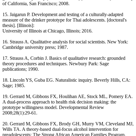
of California, San Francisco; 2008.
15. Jaigarun P. Development and testing of a culturally-adapted
measure of the drinker prototype for Thai adolescents. [doctoral's
thesis]. [Illinois]:
University of Illinois at Chicago, Illinois; 2016.
16. Strauss A. Qualitative analysis for social scientists. New York:
Cambridge university press; 1987.
17. Strauss A, Corbin J. Basics of qualitative research: grounded
theory procedures and techniques. Newbury Park: Sage
publications; 1990.
18. Lincoln YS, Guba EG. Naturalistic inquiry. Beverly Hills, CA:
Sage; 1985.
19. Gerrard M, Gibbons FX, Houlihan AE, Stock ML, Pomery EA.
A dual-process approach to health risk decision making: the
prototype willingness model. Developmental Review
2008;28(1):29-61.
20. Gerrard M, Gibbons FX, Brody GH, Murry VM, Cleveland MJ,
Wills TA. A theory-based dual-focus alcohol intervention for
preadolescents: The Strong African American Families Program.