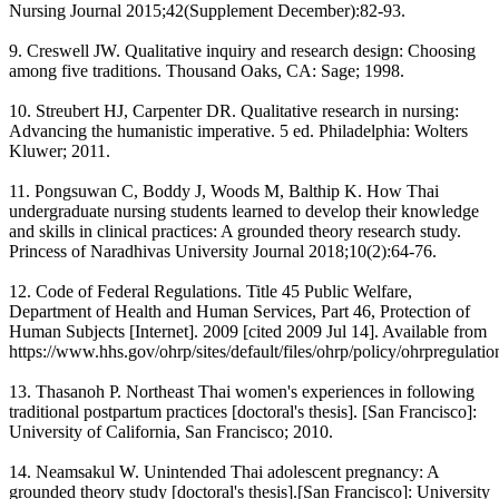
Nursing Journal 2015;42(Supplement December):82-93.
9. Creswell JW. Qualitative inquiry and research design: Choosing
among five traditions. Thousand Oaks, CA: Sage; 1998.
10. Streubert HJ, Carpenter DR. Qualitative research in nursing:
Advancing the humanistic imperative. 5 ed. Philadelphia: Wolters
Kluwer; 2011.
11. Pongsuwan C, Boddy J, Woods M, Balthip K. How Thai
undergraduate nursing students learned to develop their knowledge
and skills in clinical practices: A grounded theory research study.
Princess of Naradhivas University Journal 2018;10(2):64-76.
12. Code of Federal Regulations. Title 45 Public Welfare,
Department of Health and Human Services, Part 46, Protection of
Human Subjects [Internet]. 2009 [cited 2009 Jul 14]. Available from
https://www.hhs.gov/ohrp/sites/default/files/ohrp/policy/ohrpregulatio
13. Thasanoh P. Northeast Thai women's experiences in following
traditional postpartum practices [doctoral's thesis]. [San Francisco]:
University of California, San Francisco; 2010.
14. Neamsakul W. Unintended Thai adolescent pregnancy: A
grounded theory study [doctoral's thesis].[San Francisco]: University