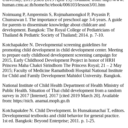
human.cmu.ac.th/home/hc/ebook/006103/lesson3/01.htm
Noimuang P, Ampremsin S, Rojmahamongkol P, Poyasin P,
Chunsuwan I. The importance of preschool age 3-6 years. A guide
for parents to disseminate knowledge about childcare and
development. Bangkok: The Royal College of Pediatricians of
Thailand & Pediatric Society of Thailand; 2014. p. 7-10.
Kotchapakdee N. Developmental screening guidelines for
promoting child development in child development center. Meeting
to prepare early childhood development screening campaign for
2015, Early Childhood Development Project in honor of HRH
Princess Maha Chakri Sirindhorn The Princess Royal; 21 – 2 May
2015; Faculty of Medicine Ramathibodi Hospital National Institute
for Child and Family Development Mahidol University. Bangkok.
National Institute of Child Health Department of Health Ministry of
Public Health. Situation of Thai child development from a random
survey in 2017 [Internet]. 2017 [cited 2019 March 20]. Available
from: https://nich. anamai.moph.go.th
Kotchapakdee N. Child Development. In Hunsakunachai T, editors.
Developmental textbooks and child behavior for general practice.
1st ed. Bangkok: Beyond Enterprise; 2011. p. 1-25.