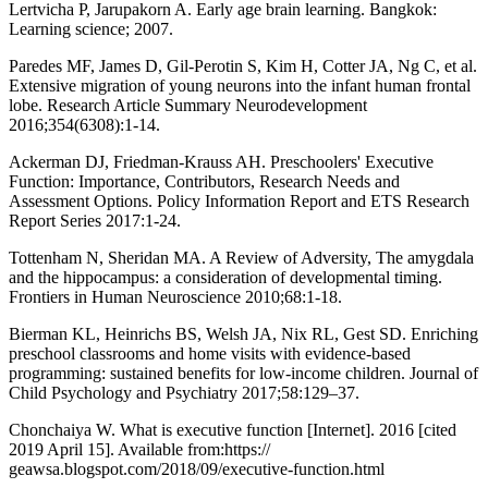
Lertvicha P, Jarupakorn A. Early age brain learning. Bangkok:
Learning science; 2007.
Paredes MF, James D, Gil-Perotin S, Kim H, Cotter JA, Ng C, et al.
Extensive migration of young neurons into the infant human frontal
lobe. Research Article Summary Neurodevelopment
2016;354(6308):1-14.
Ackerman DJ, Friedman-Krauss AH. Preschoolers' Executive
Function: Importance, Contributors, Research Needs and
Assessment Options. Policy Information Report and ETS Research
Report Series 2017:1-24.
Tottenham N, Sheridan MA. A Review of Adversity, The amygdala
and the hippocampus: a consideration of developmental timing.
Frontiers in Human Neuroscience 2010;68:1-18.
Bierman KL, Heinrichs BS, Welsh JA, Nix RL, Gest SD. Enriching
preschool classrooms and home visits with evidence-based
programming: sustained benefits for low-income children. Journal of
Child Psychology and Psychiatry 2017;58:129–37.
Chonchaiya W. What is executive function [Internet]. 2016 [cited
2019 April 15]. Available from:https://
geawsa.blogspot.com/2018/09/executive-function.html