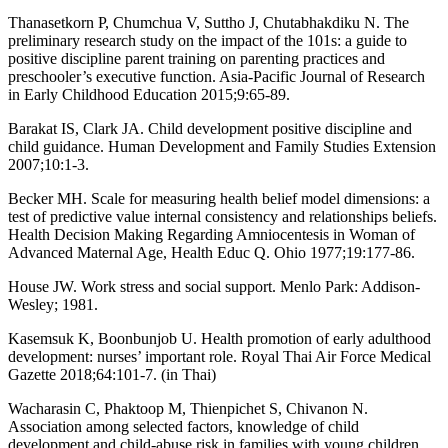
Thanasetkorn P, Chumchua V, Suttho J, Chutabhakdiku N. The
preliminary research study on the impact of the 101s: a guide to
positive discipline parent training on parenting practices and
preschooler’s executive function. Asia-Pacific Journal of Research
in Early Childhood Education 2015;9:65-89.
Barakat IS, Clark JA. Child development positive discipline and
child guidance. Human Development and Family Studies Extension
2007;10:1-3.
Becker MH. Scale for measuring health belief model dimensions: a
test of predictive value internal consistency and relationships beliefs.
Health Decision Making Regarding Amniocentesis in Woman of
Advanced Maternal Age, Health Educ Q. Ohio 1977;19:177-86.
House JW. Work stress and social support. Menlo Park: Addison-
Wesley; 1981.
Kasemsuk K, Boonbunjob U. Health promotion of early adulthood
development: nurses’ important role. Royal Thai Air Force Medical
Gazette 2018;64:101-7. (in Thai)
Wacharasin C, Phaktoop M, Thienpichet S, Chivanon N.
Association among selected factors, knowledge of child
development and child-abuse risk in families with young children.