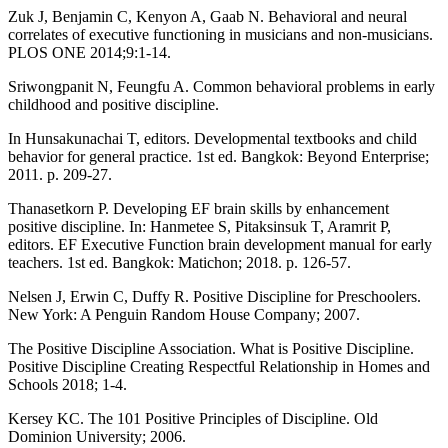
Zuk J, Benjamin C, Kenyon A, Gaab N. Behavioral and neural
correlates of executive functioning in musicians and non-musicians.
PLOS ONE 2014;9:1-14.
Sriwongpanit N, Feungfu A. Common behavioral problems in early
childhood and positive discipline.
In Hunsakunachai T, editors. Developmental textbooks and child
behavior for general practice. 1st ed. Bangkok: Beyond Enterprise;
2011. p. 209-27.
Thanasetkorn P. Developing EF brain skills by enhancement
positive discipline. In: Hanmetee S, Pitaksinsuk T, Aramrit P,
editors. EF Executive Function brain development manual for early
teachers. 1st ed. Bangkok: Matichon; 2018. p. 126-57.
Nelsen J, Erwin C, Duffy R. Positive Discipline for Preschoolers.
New York: A Penguin Random House Company; 2007.
The Positive Discipline Association. What is Positive Discipline.
Positive Discipline Creating Respectful Relationship in Homes and
Schools 2018; 1-4.
Kersey KC. The 101 Positive Principles of Discipline. Old
Dominion University; 2006.