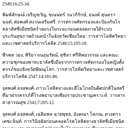
2549;16:25-34.
พิมพ์ลักษณ์ เจริญขวัญ, ชเนนทร์ วนาภิรักษ์, อนงค์ สุนทรา
นนท์, ต่อพงศ์ สงวนเสริมศรี. การตรวจคัดกรองและป้องกันโร
คธาลัสซีเมียชนิดร้ายแรงในระยะก่อนคลอดภายใต้ระบบ
ประกันสุขภาพถ้วนหน้าในจังหวัดเชียงใหม่. วารสารโลหิตวิทยา
และเวชศาสตร์บริการโลหิต 2548;15:105-10.
พีรพล วอง, พิริยา ถนอมรัตน์, สุชิลา ศรีทิพยวรรณ และคณะ.
ความชุกของพาหะธาลัสซีเมียจากการตรวจคัดกรองในหญิงตั้ง
ครรภ์ของจังหวัดพิษณุโลก. วารสารโลหิตวิทยาและเวชศาสตร์
บริการโลหิต 2547;14:181-86.
จุลพงศ์ อจลพงศ์. ภาวะโลหิตจางและฮีโมโกลบินผิดปกติในสตรี
ที่มาฝากครรภ์ที่โรงพยาบาลเชียงรายประชานุเคราะห์. วารสาร
สาธารณสุข 2541;7:205-12.
จุลพงศ์ อจลพงศ์, เฉลิมพล ฉายพุทธ, อังคณา โสภณ, ดวงดาว
เตชะนันท์. การวินิจฉัยก่อนคลอดโรคโลหิตจางธาลัสซีเมียชนิด