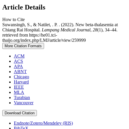
Article Details
How to Cite
Suwansingh, S., & Natilet, . P. . (2022). New beta-thalasemia at
Chiang Rai Hospital.
Lampang Medical Journal
,
28
(1), 34–44.
retrieved from https://he01.tci-
thaijo.org/index.php/LMJ/article/view/259999
More Citation Formats
ACM
ACS
APA
ABNT
Chicago
Harvard
IEEE
MLA
Turabian
Vancouver
Download Citation
Endnote/Zotero/Mendeley (RIS)
BibTeX