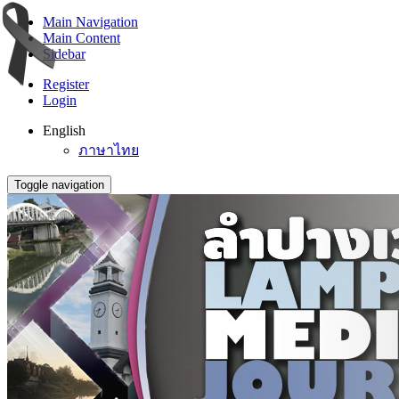
Main Navigation
Main Content
Sidebar
Register
Login
English
ภาษาไทย
Toggle navigation