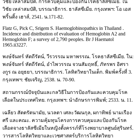
วิชัย เหล่าสมบัติ. การควบคุมและป้องกันโรคธาลัสซีเมีย. ใน
วิชัย เหล่าสมบัติ, บรรณาธิการ. ธาลัสซีเมีย. กรุงเทพฯ: โอ เอส
พริ้นติ้ง เฮาส์, 2541. น.171-82.
Flatz G, Pick C, Srigem S. Haemoglobinopathics in Thailand .
Incidence and distribution of evaluation of Hemoglobin A2 and
Hemoglobin F; a survey of 2,790 peoples. Br J Haematol
1965.ii3227.
พงษ์จันทร์ หัตถีรัตน์, วีรวรรณ มหาพรรณ. โรคธาลัสซีเมีย. ใน:
พงษ์จันทร์ หัตถีรัตน์, อำไพวรรณ จวนสัมฤทธิ์, ภัทรพร อิศรา
งกูร ณ อยุธยา, บรรณาธิการ. โลหิตวิทยาในเด็ก. พิมพ์ครั้งที่ 3.
กรุงเทพฯ: ชัยเจริญ, 2538. น. 70-90.
สถานกรรณ์ปัจจุบันและกลวิธีในการป้องกันและควบคุมโรค
เลือดในประเทศไทย. กรุงเทพฯ: นำอักษรการพิมพ์; 2533. น. 11.
เฉลียว สัตตรัตนามัย, นวลตา เศละวัฒนกุล, ผกาทิพย์ นามเรือง
ศรี และคณะ. ความคุ้มทุนโครงการควบคุมและป้องกันโรค
เลือดจางธาลัสซีเมียในหญิงตั้งครรภ์ที่โรงพยาบาลศูนย์สุรินทร์.
วารสารโลหิตวิทยาและเวชศาสตร์บริการโลหิตวิทยา