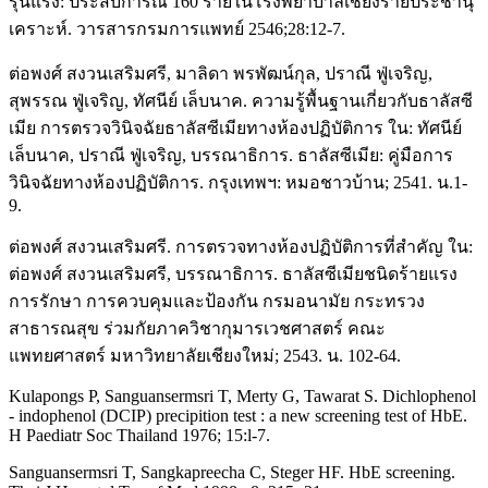
รุนแรง: ประสบการณ์ 160 รายในโรงพยาบาลเชียงรายประชานุ
เคราะห์. วารสารกรมการแพทย์ 2546;28:12-7.
ต่อพงศ์ สงวนเสริมศรี, มาลิดา พรพัฒน์กุล, ปราณี ฟู่เจริญ,
สุพรรณ ฟู่เจริญ, ทัศนีย์ เล็บนาค. ความรู้พื้นฐานเกี่ยวกับธาลัสซี
เมีย การตรวจวินิจฉัยธาลัสซีเมียทางห้องปฏิบัติการ ใน: ทัศนีย์
เล็บนาค, ปราณี ฟู่เจริญ, บรรณาธิการ. ธาลัสซีเมีย: คู่มือการ
วินิจฉัยทางห้องปฏิบัติการ. กรุงเทพฯ: หมอชาวบ้าน; 2541. น.1-
9.
ต่อพงศ์ สงวนเสริมศรี. การตรวจทางห้องปฏิบัติการที่สำคัญ ใน:
ต่อพงศ์ สงวนเสริมศรี, บรรณาธิการ. ธาลัสซีเมียชนิดร้ายแรง
การรักษา การควบคุมและป้องกัน กรมอนามัย กระทรวง
สาธารณสุข ร่วมกัยภาควิชากุมารเวชศาสตร์ คณะ
แพทยศาสตร์ มหาวิทยาลัยเชียงใหม่; 2543. น. 102-64.
Kulapongs P, Sanguansermsri T, Merty G, Tawarat S. Dichlophenol
- indophenol (DCIP) precipition test : a new screening test of HbE.
H Paediatr Soc Thailand 1976; 15:l-7.
Sanguansermsri T, Sangkapreecha C, Steger HF. HbE screening.