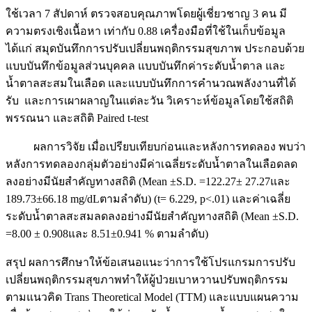
ใช้เวลา 7 สัปดาห์ ตรวจสอบคุณภาพโดยผู้เชี่ยวชาญ 3 คน มี
ความตรงเชิงเนื้อหา เท่ากับ 0.88 เครื่องมือที่ใช้ในเก็บข้อมูล
ได้แก่ สมุดบันทึกการปรับเปลี่ยนพฤติกรรมสุขภาพ ประกอบด้วย
แบบบันทึกข้อมูลส่วนบุคคล แบบบันทึกค่าระดับน้ำตาล และ
น้ำตาลสะสมในเลือด และแบบบันทึกการคำนวณพลังงานที่ได้
รับ และการเผาผลาญในแต่ละวัน วิเคราะห์ข้อมูลโดยใช้สถิติ
พรรณนา และสถิติ Paired t-test
ผลการวิจัย เมื่อเปรียบเทียบก่อนและหลังการทดลอง พบว่า
หลังการทดลองกลุ่มตัวอย่างมีค่าเฉลี่ยระดับน้ำตาลในเลือดลด
ลงอย่างมีนัยสำคัญทางสถิติ (Mean ±S.D. =122.27± 27.27และ
189.73±66.18 mg/dLตามลำดับ) (t= 6.229, p<.01) และค่าเฉลี่ย
ระดับน้ำตาลสะสมลดลงอย่างมีนัยสำคัญทางสถิติ (Mean ±S.D.
=8.00 ± 0.908และ 8.51±0.941 % ตามลำดับ)
สรุป ผลการศึกษาให้ข้อเสนอแนะว่าการใช้โปรแกรมการปรับ
เปลี่ยนพฤติกรรมสุขภาพทำให้ผู้ป่วยเบาหวานปรับพฤติกรรม
ตามแนวคิด Trans Theoretical Model (TTM) และแบบแผนความ