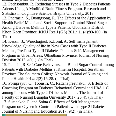
12. Pechsombut, R. Reducing Stresses in Type 2 Diabetes Patients
Atients Using A Modified Brain Fitness Program. Research and
Statistics in Cognitive Science. Brapha University, 2018.
13. Phermsin, S., Duangsong, R. The Effects of the Application by
Health Belief Model and Social Support to Control Blood Sugar
Among Diabetes Mellitus Type 2 Patients, Ubolratana District,
Khon Kaen Province .KKU Res J (GS) 2011; 11 (4):89-100. (in
Thai)
14. Kessin, J., Wiruchagool, P.,Lonil, A. Self-management,
Knowledge, Quality of life in New Cases with Type II Diabetes
Mellitus, Pre-Post Type II Diabetes Patients Self- Management
Program in Urban Areas, Uthaithani Province. Journal of Nursing
Division 2013; 40(1). (in Thai).
15. Pethchit,R.Self-Care Behaviors and Blood Sugar Control among
Patients with Diabetes Mellitus at Khiensa Hospital, Suratthani
Province.The Southern College Network Journal of Nursing and
Public Health 2014; 2(2):15-28. (in Thai)
16. Pornprayut, C., Toonsiri, C., Rattanagreethakul, S. Effects of
Coaching Program on Diabetes Behavioral Control and HbA 1 C
among Persons with Type 2 Diabetes Mellitus. The Journal of
Faculty of Nursing Burapha University 2017; 25(4). (in Thai).
17. Sutanakoh C. and Sohta C. Effects of Self Management
Program on Glycemic Control in Patients with Type 2 Diabetes.
Journal of Nursing and Education 2017; 9(2). (in Thai).