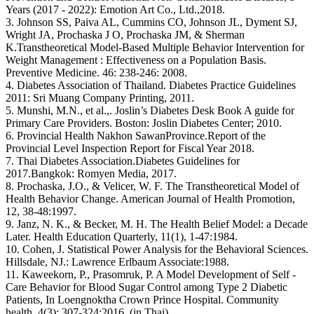
Years (2017 - 2022): Emotion Art Co., Ltd.,2018.
3. Johnson SS, Paiva AL, Cummins CO, Johnson JL, Dyment SJ,
Wright JA, Prochaska J O, Prochaska JM, & Sherman
K.Transtheoretical Model-Based Multiple Behavior Intervention for
Weight Management : Effectiveness on a Population Basis.
Preventive Medicine. 46: 238-246: 2008.
4. Diabetes Association of Thailand. Diabetes Practice Guidelines
2011: Sri Muang Company Printing, 2011.
5. Munshi, M.N., et al.,. Joslin’s Diabetes Desk Book A guide for
Primary Care Providers. Boston: Joslin Diabetes Center; 2010.
6. Provincial Health Nakhon SawanProvince.Report of the
Provincial Level Inspection Report for Fiscal Year 2018.
7. Thai Diabetes Association.Diabetes Guidelines for
2017.Bangkok: Romyen Media, 2017.
8. Prochaska, J.O., & Velicer, W. F. The Transtheoretical Model of
Health Behavior Change. American Journal of Health Promotion,
12, 38-48:1997.
9. Janz, N. K., & Becker, M. H. The Health Belief Model: a Decade
Later. Health Education Quarterly, 11(1), 1-47:1984.
10. Cohen, J. Statistical Power Analysis for the Behavioral Sciences.
Hillsdale, NJ.: Lawrence Erlbaum Associate:1988.
11. Kaweekorn, P., Prasomruk, P. A Model Development of Self -
Care Behavior for Blood Sugar Control among Type 2 Diabetic
Patients, In Loengnoktha Crown Prince Hospital. Community
health, 4(3): 307-324:2016. (in Thai).