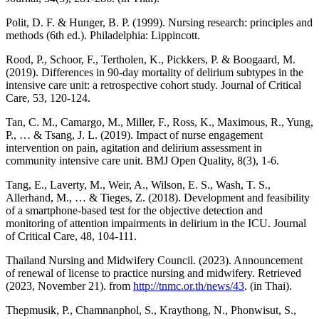
Polit, D. F. & Hunger, B. P. (1999). Nursing research: principles and
methods (6th ed.). Philadelphia: Lippincott.
Rood, P., Schoor, F., Tertholen, K., Pickkers, P. & Boogaard, M.
(2019). Differences in 90-day mortality of delirium subtypes in the
intensive care unit: a retrospective cohort study. Journal of Critical
Care, 53, 120-124.
Tan, C. M., Camargo, M., Miller, F., Ross, K., Maximous, R., Yung,
P., … & Tsang, J. L. (2019). Impact of nurse engagement
intervention on pain, agitation and delirium assessment in
community intensive care unit. BMJ Open Quality, 8(3), 1-6.
Tang, E., Laverty, M., Weir, A., Wilson, E. S., Wash, T. S.,
Allerhand, M., … & Tieges, Z. (2018). Development and feasibility
of a smartphone-based test for the objective detection and
monitoring of attention impairments in delirium in the ICU. Journal
of Critical Care, 48, 104-111.
Thailand Nursing and Midwifery Council. (2023). Announcement
of renewal of license to practice nursing and midwifery. Retrieved
(2023, November 21). from
http://tnmc.or.th/news/43
. (in Thai).
Thepmusik, P., Chamnanphol, S., Kraythong, N., Phonwisut, S.,