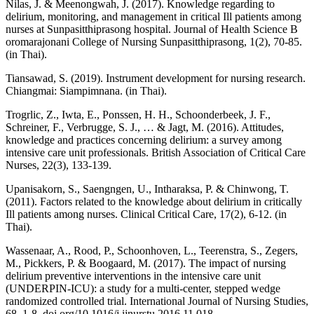
Nilas, J. & Meenongwah, J. (2017). Knowledge regarding to
delirium, monitoring, and management in critical Ill patients among
nurses at Sunpasitthiprasong hospital. Journal of Health Science B
oromarajonani College of Nursing Sunpasitthiprasong, 1(2), 70-85.
(in Thai).
Tiansawad, S. (2019). Instrument development for nursing research.
Chiangmai: Siampimnana. (in Thai).
Trogrlic, Z., Iwta, E., Ponssen, H. H., Schoonderbeek, J. F.,
Schreiner, F., Verbrugge, S. J., … & Jagt, M. (2016). Attitudes,
knowledge and practices concerning delirium: a survey among
intensive care unit professionals. British Association of Critical Care
Nurses, 22(3), 133-139.
Upanisakorn, S., Saengngen, U., Intharaksa, P. & Chinwong, T.
(2011). Factors related to the knowledge about delirium in critically
Ill patients among nurses. Clinical Critical Care, 17(2), 6-12. (in
Thai).
Wassenaar, A., Rood, P., Schoonhoven, L., Teerenstra, S., Zegers,
M., Pickkers, P. & Boogaard, M. (2017). The impact of nursing
delirium preventive interventions in the intensive care unit
(UNDERPIN-ICU): a study for a multi-center, stepped wedge
randomized controlled trial. International Journal of Nursing Studies,
68, 1-8. doi.org/10.1016/j.ijnurstu.2016.11.018