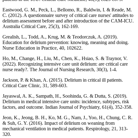
Eastwood, G. M., Peck, L., Bellomo, R., Baldwin, I. & Reade, M.
C. (2012). A questionnaire survey of critical care nurses' attitudes to
delirium assessment before and after introduction of the CAM-ICU.
Australia Critical Care, 25(3), 162-169.
Grealish, L., Todd, A., Krug, M. & Teodorczuk, A. (2019).
Education for delirium prevention: knowing, meaning and doing.
Nurse Education in Practice, 40, 102622.
Ho, M., Change, H., Liu, M., Chen, K., Hsiao, S. & Traynor, V.
(2022). Recognizing intensive care unit delirium: are critical care
nurse ready?. The Journal of Nursing Research, 30(3), 1-4.
Jackson, P. & Khan, A. (2015). Delirium in critical ill patients.
Critical Care Clinic, 31, 589-603.
Jayaswal, A. K., Sampath, H., Soohinda, G. & Dutta, S. (2019).
Delirium in medical intensive care units: incidence, subtypes, risk
factors, and outcome. Indian Journal of Psychiatry, 61(4), 352-358.
Jeon, K., Jeong, B. H., Ko, M. G., Nam, J., Yoo, H., Chung, C. R.
& Suh, G. Y. (2016). Impact of delirium on weaning from
mechanical ventilation in medical patients. Respirology, 21, 313-
320.