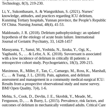
Technology, 8(3), 219-230.
Li, Y., Sukonthasarn, A. & Wangsrikhun, S. (2021). Nurses’
knowledge, attitudes, and practices regarding ICU delirium,
Kunming Tertiary hospitals, Yunnan province, the People’s Republic
Of China. Nursing Journal, 48(4), 41-53.
Maldonado, J. R. (2018). Delirium pathophysiology: an updated
hypothesis of the etiology of acute brain failure. International
Journal of Geriatric Psychiatry, 33, 1428-1457
Masuyama, T., Sanui, M., Yoshida, N., Iizuka, Y., Ogi, K.,
Yagihashi, S., … & Lefor, A. K. (2018). Suvorexant is associated
with a low incidence of delirium in critically ill patients: a
retrospective cohort study. Psychogeriatrics, 18(3), 209-215.
Maximous, R., Miller, F., Tan, C., Camargo, M., Ross, K., Marshall,
C., … & Tsang, J. L. (2018). Pain, agitation, and delirium
assessment and management in a community medical-surgical ICU:
Results from a prospective observational study and nurse survey.
BMJ Open Quality, 7(4), 1-6.
Mehta, S., Cook, D., Devlin, J. E., Skrobik, Y., Meade, M.,
Fergusson, D., … & Burry, L. (2015). Prevalence, risk factors, and
outcomes of delirium in mechanically ventilated adults. Critical Care