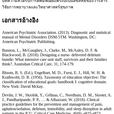
บทความที่ได้รับการตีพิมพ์เผยแพร่ถือเป็นลิขสิทธิ์ของวารสาร
วิจัยการพยาบาลและวิทยาศาสตร์สุขภาพ
เอกสารอ้างอิง
American Psychiatric Association. (2013). Diagnostic and statistical
manual of Mental Disorders DSM-5TM. Washington, DC:
American Psychiatric Publishing.
Bannon, L., McGaughey, J., Clarke, M., McAuley, D. F. &
Blackwood, B. (2018). Designing a nurse- delivered delirium
bundle: What intensive care unit staff, survivors and their families
think?. Australian Critical Care, 31, 174-179.
Bloom, B. S. (Ed.), Engelhart, M. D., Furst, E. J., Hill, W. H. &
Krathwohl, D. R. (1956). Taxonomy of education objective: The
classification of educational goals: handbook I: cognitive domain.
New York: David Mckay.
Devlin, J. W., Skrobik, Y., Gélinas, C., Needham, D. M., Slooter, A.
J., Pandharipande, P. P., … & Alhazzani, W. (2018). Clinical
practice guidelines for the prevention and management of pain,
agitation/sedation, delirium, immobility, and sleep disruption in adult
patients in the ICU. Critical Care Medicine, 46(9), e825-e873.