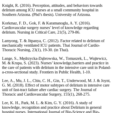
Knight, R. (2016). Perception, attitudes, and behaviors towards
delirium among ICU nurses at a small community hospital in
Southern Arizona. (Phd’s thesis). University of Arizona.
Korkmaz, F. D., Gok, F. & Karamanoglu, A. Y. (2016).
Cardiovascular surgery nurses’ level of knowledge regarding
delirium. Nursing in Critical Care, 21(5), 279-86.
Lamyong, T. & Jitpanya, C. (2012). Factor related to delirium of
mechanically ventilated ICU patients. Thai Journal of Cardio-
Thoracic Nursing, 23(1), 19-30. (in Thai).
Lange, S., Mędrzycka-Dąbrowska, W., Tomaszek, L., Wujtewicz,
M. & Krupa, S. (2023). Nurses’ knowledge,barriers and practice in
the care of patients with delirium in the intensive care unit in Poland-
a-cross-sectional study. Frontiers in Public Health, 1-10.
Lee, A., Mu, J. L., Chiu, C. H., Gin, T., Underwood, M. J. & Joynt,
G. M. (2018). Effect of motor subtypes of delirium in intensive care
unit of fast-tract failure after cardiac surgery. The Journal of
Thoracic and Cardiovascular Surgery, 155(1), 268-275.
Lee, K. H., Park, M. L. & Kim, G. Y. (2016). A study of
knowledge, recognition and practice about Delirium in general
hospital nurses. International Journal of Bio-Science and Bio-