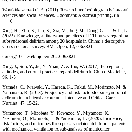
Worakitkasemsakul, S. (2011). Research methodology in behavioral
sciences and social sciences. Udonthani: Aksornsil printing. (in
Thai).
Xing, H., Zhu, S., Liu, S., Xia, M., Jing, M., Dong, G., … & Li, L.
(2022). Knowledge, attitudes and practices of ICU nurses regarding
subsyndromal delirium among 20 hospitals in China: a descriptive
Cross-sectional survey. BMJ Open, 12, e063821.
doi.org/10.1136/bmjopen-2022-063821
Xing, J., Sun, Y., Jie, Y., Yuan, Z. & Liu, W. (2017). Perceptions,
attitudes, and current practices regard delirium in China. Medicine,
96, 1-5.
Yamada, C., Iwawaki, Y., Harada, K., Fukui, M., Morimoto, M. &
Yamanaka, R. (2018). Frequency and risk factorsfor subsyndromal
delirium in an intensive care unit. Intensive and Critical Care
Nursing, 47, 15-22.
Yamamoto, T., Mizobata, Y., Kawazoe, Y., Miyamoto, K.,
Yoshinori, O., Morimoto, T. & Yamamura, H. (2020). Incidence,
risk factors, and outcomes for sepsis-associated delirium in patients
with mechanical ventilation: A sub-analysis of multicenter