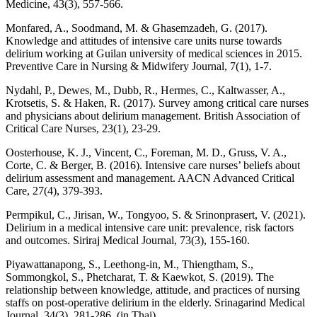
Medicine, 43(3), 557-566.
Monfared, A., Soodmand, M. & Ghasemzadeh, G. (2017).
Knowledge and attitudes of intensive care units nurse towards
delirium working at Guilan university of medical sciences in 2015.
Preventive Care in Nursing & Midwifery Journal, 7(1), 1-7.
Nydahl, P., Dewes, M., Dubb, R., Hermes, C., Kaltwasser, A.,
Krotsetis, S. & Haken, R. (2017). Survey among critical care nurses
and physicians about delirium management. British Association of
Critical Care Nurses, 23(1), 23-29.
Oosterhouse, K. J., Vincent, C., Foreman, M. D., Gruss, V. A.,
Corte, C. & Berger, B. (2016). Intensive care nurses’ beliefs about
delirium assessment and management. AACN Advanced Critical
Care, 27(4), 379-393.
Permpikul, C., Jirisan, W., Tongyoo, S. & Srinonprasert, V. (2021).
Delirium in a medical intensive care unit: prevalence, risk factors
and outcomes. Siriraj Medical Journal, 73(3), 155-160.
Piyawattanapong, S., Leethong-in, M., Thiengtham, S.,
Sommongkol, S., Phetcharat, T. & Kaewkot, S. (2019). The
relationship between knowledge, attitude, and practices of nursing
staffs on post-operative delirium in the elderly. Srinagarind Medical
Journal, 34(3), 281-286. (in Thai).