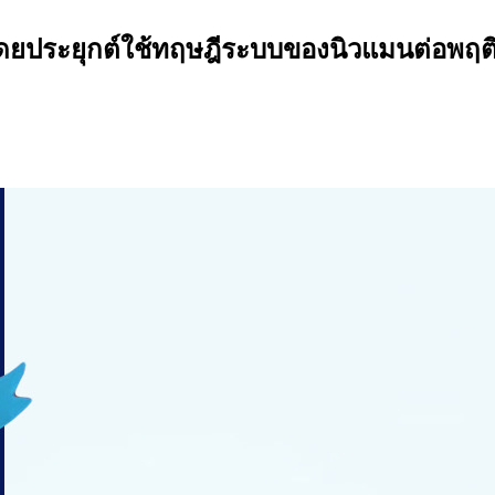
ประยุกต์ใช้ทฤษฎีระบบของนิวแมนต่อพฤต