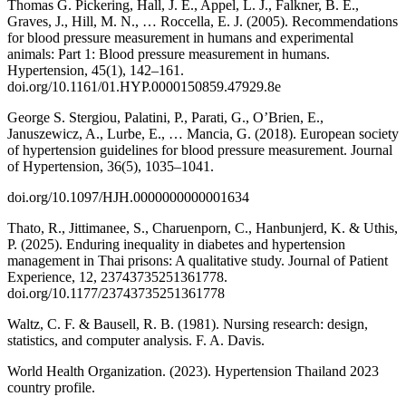
Thomas G. Pickering, Hall, J. E., Appel, L. J., Falkner, B. E.,
Graves, J., Hill, M. N., … Roccella, E. J. (2005). Recommendations
for blood pressure measurement in humans and experimental
animals: Part 1: Blood pressure measurement in humans.
Hypertension, 45(1), 142–161.
doi.org/10.1161/01.HYP.0000150859.47929.8e
George S. Stergiou, Palatini, P., Parati, G., O’Brien, E.,
Januszewicz, A., Lurbe, E., … Mancia, G. (2018). European society
of hypertension guidelines for blood pressure measurement. Journal
of Hypertension, 36(5), 1035–1041.
doi.org/10.1097/HJH.0000000000001634
Thato, R., Jittimanee, S., Charuenporn, C., Hanbunjerd, K. & Uthis,
P. (2025). Enduring inequality in diabetes and hypertension
management in Thai prisons: A qualitative study. Journal of Patient
Experience, 12, 23743735251361778.
doi.org/10.1177/23743735251361778
Waltz, C. F. & Bausell, R. B. (1981). Nursing research: design,
statistics, and computer analysis. F. A. Davis.
World Health Organization. (2023). Hypertension Thailand 2023
country profile.