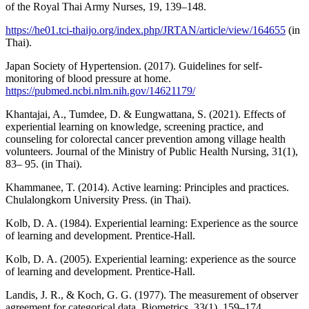
of the Royal Thai Army Nurses, 19, 139–148.
https://he01.tci-thaijo.org/index.php/JRTAN/article/view/164655
(in
Thai).
Japan Society of Hypertension. (2017). Guidelines for self-
monitoring of blood pressure at home.
https://pubmed.ncbi.nlm.nih.gov/14621179/
Khantajai, A., Tumdee, D. & Eungwattana, S. (2021). Effects of
experiential learning on knowledge, screening practice, and
counseling for colorectal cancer prevention among village health
volunteers. Journal of the Ministry of Public Health Nursing, 31(1),
83– 95. (in Thai).
Khammanee, T. (2014). Active learning: Principles and practices.
Chulalongkorn University Press. (in Thai).
Kolb, D. A. (1984). Experiential learning: Experience as the source
of learning and development. Prentice-Hall.
Kolb, D. A. (2005). Experiential learning: experience as the source
of learning and development. Prentice-Hall.
Landis, J. R., & Koch, G. G. (1977). The measurement of observer
agreement for categorical data. Biometrics, 33(1), 159–174.