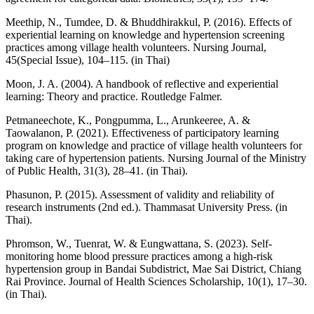
Meethip, N., Tumdee, D. & Bhuddhirakkul, P. (2016). Effects of
experiential learning on knowledge and hypertension screening
practices among village health volunteers. Nursing Journal,
45(Special Issue), 104–115. (in Thai)
Moon, J. A. (2004). A handbook of reflective and experiential
learning: Theory and practice. Routledge Falmer.
Petmaneechote, K., Pongpumma, L., Arunkeeree, A. &
Taowalanon, P. (2021). Effectiveness of participatory learning
program on knowledge and practice of village health volunteers for
taking care of hypertension patients. Nursing Journal of the Ministry
of Public Health, 31(3), 28–41. (in Thai).
Phasunon, P. (2015). Assessment of validity and reliability of
research instruments (2nd ed.). Thammasat University Press. (in
Thai).
Phromson, W., Tuenrat, W. & Eungwattana, S. (2023). Self-
monitoring home blood pressure practices among a high-risk
hypertension group in Bandai Subdistrict, Mae Sai District, Chiang
Rai Province. Journal of Health Sciences Scholarship, 10(1), 17–30.
(in Thai).