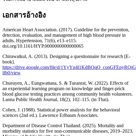
เอกสารอ้างอิง
American Heart Association. (2017). Guideline for the prevention,
detection, evaluation, and management of high blood pressure in
adults. Hypertension, 71(6), e13–e115.
doi.org/10.1161/HYP.0000000000000065
Chirawatkul, A. (2013). Designing a questionnaire for research [E-
book].
https://drive.google.com/file/d/1YyYn4l1KdBOqQ_conGFEpyRQi
lfb0/view
Chueayen, A., Eungwattana, S. & Tueanrat, W. (2022). Effects of
an experiential learning program on knowledge and finger-prick
blood glucose testing practices among community health volunteers.
Lanna Public Health Journal, 18(2), 102–115. (in Thai).
Cohen, J. (1988). Statistical power analysis for the behavioral
sciences (2nd ed.). Lawrence Erlbaum Associates.
Department of Disease Control Thailand. (2025). Mortality and
morbidity statistics for five non-communicable diseases, 2019–2023.