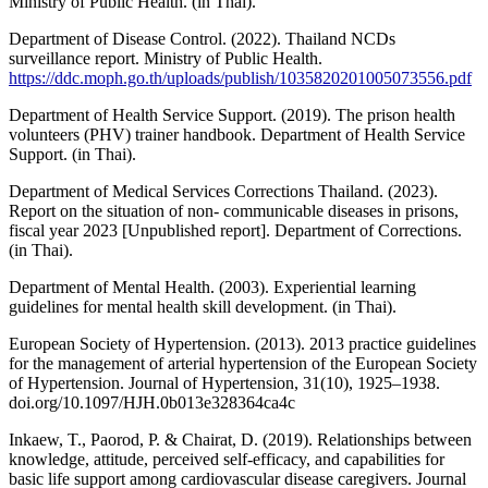
Ministry of Public Health. (in Thai).
Department of Disease Control. (2022). Thailand NCDs
surveillance report. Ministry of Public Health.
https://ddc.moph.go.th/uploads/publish/1035820201005073556.pdf
Department of Health Service Support. (2019). The prison health
volunteers (PHV) trainer handbook. Department of Health Service
Support. (in Thai).
Department of Medical Services Corrections Thailand. (2023).
Report on the situation of non- communicable diseases in prisons,
fiscal year 2023 [Unpublished report]. Department of Corrections.
(in Thai).
Department of Mental Health. (2003). Experiential learning
guidelines for mental health skill development. (in Thai).
European Society of Hypertension. (2013). 2013 practice guidelines
for the management of arterial hypertension of the European Society
of Hypertension. Journal of Hypertension, 31(10), 1925–1938.
doi.org/10.1097/HJH.0b013e328364ca4c
Inkaew, T., Paorod, P. & Chairat, D. (2019). Relationships between
knowledge, attitude, perceived self-efficacy, and capabilities for
basic life support among cardiovascular disease caregivers. Journal