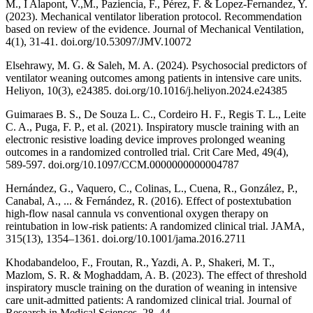
M., I Alapont, V.,M., Paziencia, F., Pérez, F. & Lopez-Fernandez, Y.
(2023). Mechanical ventilator liberation protocol. Recommendation
based on review of the evidence. Journal of Mechanical Ventilation,
4(1), 31-41. doi.org/10.53097/JMV.10072
Elsehrawy, M. G. & Saleh, M. A. (2024). Psychosocial predictors of
ventilator weaning outcomes among patients in intensive care units.
Heliyon, 10(3), e24385. doi.org/10.1016/j.heliyon.2024.e24385
Guimaraes B. S., De Souza L. C., Cordeiro H. F., Regis T. L., Leite
C. A., Puga, F. P., et al. (2021). Inspiratory muscle training with an
electronic resistive loading device improves prolonged weaning
outcomes in a randomized controlled trial. Crit Care Med, 49(4),
589-597. doi.org/10.1097/CCM.0000000000004787
Hernández, G., Vaquero, C., Colinas, L., Cuena, R., González, P.,
Canabal, A., ... & Fernández, R. (2016). Effect of postextubation
high-flow nasal cannula vs conventional oxygen therapy on
reintubation in low-risk patients: A randomized clinical trial. JAMA,
315(13), 1354–1361. doi.org/10.1001/jama.2016.2711
Khodabandeloo, F., Froutan, R., Yazdi, A. P., Shakeri, M. T.,
Mazlom, S. R. & Moghaddam, A. B. (2023). The effect of threshold
inspiratory muscle training on the duration of weaning in intensive
care unit-admitted patients: A randomized clinical trial. Journal of
Research in Medical Sciences, 28, 44.