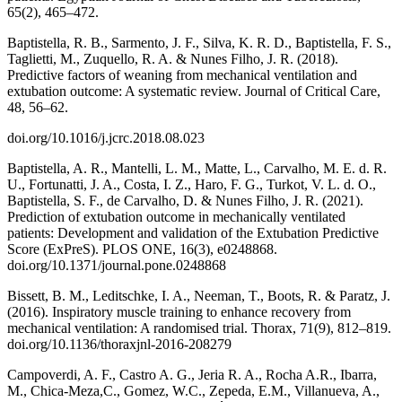
65(2), 465–472.
Baptistella, R. B., Sarmento, J. F., Silva, K. R. D., Baptistella, F. S.,
Taglietti, M., Zuquello, R. A. & Nunes Filho, J. R. (2018).
Predictive factors of weaning from mechanical ventilation and
extubation outcome: A systematic review. Journal of Critical Care,
48, 56–62.
doi.org/10.1016/j.jcrc.2018.08.023
Baptistella, A. R., Mantelli, L. M., Matte, L., Carvalho, M. E. d. R.
U., Fortunatti, J. A., Costa, I. Z., Haro, F. G., Turkot, V. L. d. O.,
Baptistella, S. F., de Carvalho, D. & Nunes Filho, J. R. (2021).
Prediction of extubation outcome in mechanically ventilated
patients: Development and validation of the Extubation Predictive
Score (ExPreS). PLOS ONE, 16(3), e0248868.
doi.org/10.1371/journal.pone.0248868
Bissett, B. M., Leditschke, I. A., Neeman, T., Boots, R. & Paratz, J.
(2016). Inspiratory muscle training to enhance recovery from
mechanical ventilation: A randomised trial. Thorax, 71(9), 812–819.
doi.org/10.1136/thoraxjnl-2016-208279
Campoverdi, A. F., Castro A. G., Jeria R. A., Rocha A.R., Ibarra,
M., Chica-Meza,C., Gomez, W.C., Zepeda, E.M., Villanueva, A.,