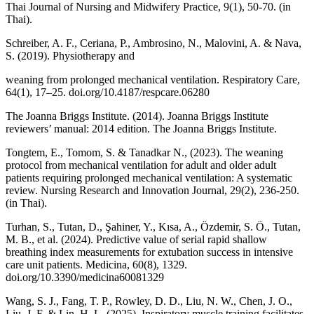
Thai Journal of Nursing and Midwifery Practice, 9(1), 50-70. (in
Thai).
Schreiber, A. F., Ceriana, P., Ambrosino, N., Malovini, A. & Nava,
S. (2019). Physiotherapy and
weaning from prolonged mechanical ventilation. Respiratory Care,
64(1), 17–25. doi.org/10.4187/respcare.06280
The Joanna Briggs Institute. (2014). Joanna Briggs Institute
reviewers’ manual: 2014 edition. The Joanna Briggs Institute.
Tongtem, E., Tomom, S. & Tanadkar N., (2023). The weaning
protocol from mechanical ventilation for adult and older adult
patients requiring prolonged mechanical ventilation: A systematic
review. Nursing Research and Innovation Journal, 29(2), 236-250.
(in Thai).
Turhan, S., Tutan, D., Şahiner, Y., Kısa, A., Özdemir, S. Ö., Tutan,
M. B., et al. (2024). Predictive value of serial rapid shallow
breathing index measurements for extubation success in intensive
care unit patients. Medicina, 60(8), 1329.
doi.org/10.3390/medicina60081329
Wang, S. J., Fang, T. P., Rowley, D. D., Liu, N. W., Chen, J. O.,
Liu, J. F. & Lin, H. L. (2025). Inspiratory muscle training facilitates