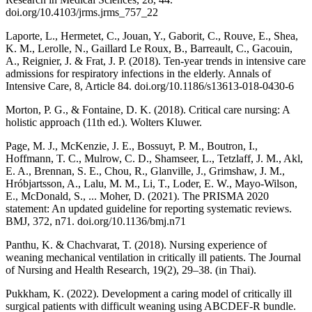
doi.org/10.4103/jrms.jrms_757_22
Laporte, L., Hermetet, C., Jouan, Y., Gaborit, C., Rouve, E., Shea,
K. M., Lerolle, N., Gaillard Le Roux, B., Barreault, C., Gacouin,
A., Reignier, J. & Frat, J. P. (2018). Ten-year trends in intensive care
admissions for respiratory infections in the elderly. Annals of
Intensive Care, 8, Article 84. doi.org/10.1186/s13613-018-0430-6
Morton, P. G., & Fontaine, D. K. (2018). Critical care nursing: A
holistic approach (11th ed.). Wolters Kluwer.
Page, M. J., McKenzie, J. E., Bossuyt, P. M., Boutron, I.,
Hoffmann, T. C., Mulrow, C. D., Shamseer, L., Tetzlaff, J. M., Akl,
E. A., Brennan, S. E., Chou, R., Glanville, J., Grimshaw, J. M.,
Hróbjartsson, A., Lalu, M. M., Li, T., Loder, E. W., Mayo-Wilson,
E., McDonald, S., ... Moher, D. (2021). The PRISMA 2020
statement: An updated guideline for reporting systematic reviews.
BMJ, 372, n71. doi.org/10.1136/bmj.n71
Panthu, K. & Chachvarat, T. (2018). Nursing experience of
weaning mechanical ventilation in critically ill patients. The Journal
of Nursing and Health Research, 19(2), 29–38. (in Thai).
Pukkham, K. (2022). Development a caring model of critically ill
surgical patients with difficult weaning using ABCDEF-R bundle.