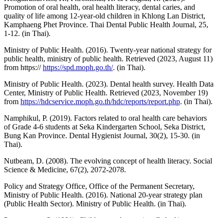
Promotion of oral health, oral health literacy, dental caries, and
quality of life among 12-year-old children in Khlong Lan District,
Kamphaeng Phet Province. Thai Dental Public Health Journal, 25,
1-12. (in Thai).
Ministry of Public Health. (2016). Twenty-year national strategy for
public health, ministry of public health. Retrieved (2023, August 11)
from https://
https://spd.moph.go.th/
. (in Thai).
Ministry of Public Health. (2023). Dental health survey. Health Data
Center, Ministry of Public Health. Retrieved (2023, November 19)
from
https://hdcservice.moph.go.th/hdc/reports/report.php
. (in Thai).
Namphikul, P. (2019). Factors related to oral health care behaviors
of Grade 4-6 students at Seka Kindergarten School, Seka District,
Bung Kan Province. Dental Hygienist Journal, 30(2), 15-30. (in
Thai).
Nutbeam, D. (2008). The evolving concept of health literacy. Social
Science & Medicine, 67(2), 2072-2078.
Policy and Strategy Office, Office of the Permanent Secretary,
Ministry of Public Health. (2016). National 20-year strategy plan
(Public Health Sector). Ministry of Public Health. (in Thai).