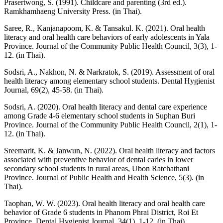
Prasertwong, S. (1991). Childcare and parenting (3rd ed.).
Ramkhamhaeng University Press. (in Thai).
Saree, R., Kanjanapoom, K. & Tansakul. K. (2021). Oral health
literacy and oral health care behaviors of early adolescents in Yala
Province. Journal of the Community Public Health Council, 3(3), 1-
12. (in Thai).
Sodsri, A., Nakhon, N. & Narkratok, S. (2019). Assessment of oral
health literacy among elementary school students. Dental Hygienist
Journal, 69(2), 45-58. (in Thai).
Sodsri, A. (2020). Oral health literacy and dental care experience
among Grade 4-6 elementary school students in Suphan Buri
Province. Journal of the Community Public Health Council, 2(1), 1-
12. (in Thai).
Sreemarit, K. & Janwun, N. (2022). Oral health literacy and factors
associated with preventive behavior of dental caries in lower
secondary school students in rural areas, Ubon Ratchathani
Province. Journal of Public Health and Health Science, 5(3). (in
Thai).
Taophan, W. W. (2023). Oral health literacy and oral health care
behavior of Grade 6 students in Phanom Phrai District, Roi Et
Province. Dental Hygienist Journal, 34(1), 1-12. (in Thai).