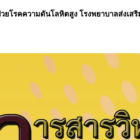
วยโรคความดันโลหิตสูง โรงพยาบาลส่งเสริม