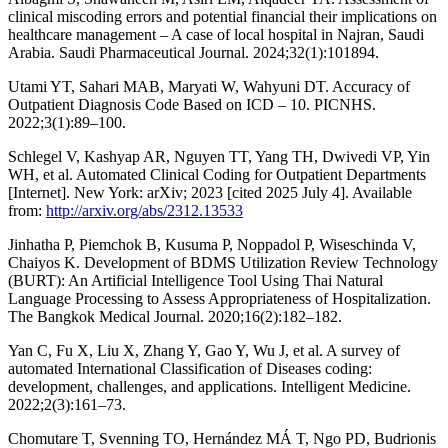
clinical miscoding errors and potential financial their implications on
healthcare management – A case of local hospital in Najran, Saudi
Arabia. Saudi Pharmaceutical Journal. 2024;32(1):101894.
Utami YT, Sahari MAB, Maryati W, Wahyuni DT. Accuracy of
Outpatient Diagnosis Code Based on ICD – 10. PICNHS.
2022;3(1):89–100.
Schlegel V, Kashyap AR, Nguyen TT, Yang TH, Dwivedi VP, Yin
WH, et al. Automated Clinical Coding for Outpatient Departments
[Internet]. New York: arXiv; 2023 [cited 2025 July 4]. Available
from:
http://arxiv.org/abs/2312.13533
Jinhatha P, Piemchok B, Kusuma P, Noppadol P, Wiseschinda V,
Chaiyos K. Development of BDMS Utilization Review Technology
(BURT): An Artificial Intelligence Tool Using Thai Natural
Language Processing to Assess Appropriateness of Hospitalization.
The Bangkok Medical Journal. 2020;16(2):182–182.
Yan C, Fu X, Liu X, Zhang Y, Gao Y, Wu J, et al. A survey of
automated International Classification of Diseases coding:
development, challenges, and applications. Intelligent Medicine.
2022;2(3):161–73.
Chomutare T, Svenning TO, Hernández MÁ T, Ngo PD, Budrionis