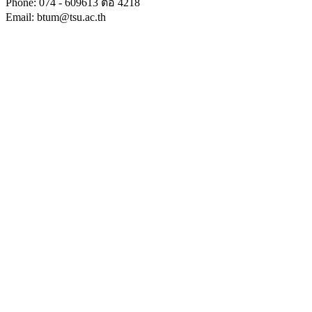
Phone: 074 - 609613 ต่อ 4218
Email: btum@tsu.ac.th