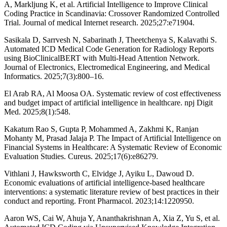
A, Markljung K, et al. Artificial Intelligence to Improve Clinical
Coding Practice in Scandinavia: Crossover Randomized Controlled
Trial. Journal of medical Internet research. 2025;27:e71904.
Sasikala D, Sarrvesh N, Sabarinath J, Theetchenya S, Kalavathi S.
Automated ICD Medical Code Generation for Radiology Reports
using BioClinicalBERT with Multi-Head Attention Network.
Journal of Electronics, Electromedical Engineering, and Medical
Informatics. 2025;7(3):800–16.
El Arab RA, Al Moosa OA. Systematic review of cost effectiveness
and budget impact of artificial intelligence in healthcare. npj Digit
Med. 2025;8(1):548.
Kakatum Rao S, Gupta P, Mohammed A, Zakhmi K, Ranjan
Mohanty M, Prasad Jalaja P. The Impact of Artificial Intelligence on
Financial Systems in Healthcare: A Systematic Review of Economic
Evaluation Studies. Cureus. 2025;17(6):e86279.
Vithlani J, Hawksworth C, Elvidge J, Ayiku L, Dawoud D.
Economic evaluations of artificial intelligence-based healthcare
interventions: a systematic literature review of best practices in their
conduct and reporting. Front Pharmacol. 2023;14:1220950.
Aaron WS, Cai W, Ahuja Y, Ananthakrishnan A, Xia Z, Yu S, et al.