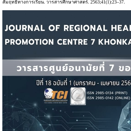
สัมฤทธิ์ทางการเรียน. วารสารศึกษาศาสตร์. 2563;41(1):23–37.