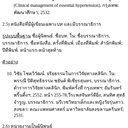
(Clinical management of essential hypertension). กรุงเทพ:
พัฒนาศึกษา; 2532.
2.5) หนังสือที่มีผู้เขียนเฉพาะบท และมีบรรณาธิการ
รูปแบบพื้นฐาน
ชื่อผู้นิพนธ์. ชื่อบท. ใน: ชื่อบรรณาธิการ,
บรรณาธิการ. ชื่อหนังสือ. ครั้งที่พิมพ์. เมืองที่พิมพ์: สำนักพิมพ์;
ปีที่พิมพ์. หน้าแรก-หน้าสุดท้าย.
ตัวอย่าง
วิชัย โชควิวัฒน์. จริยธรรมในการวิจัยทางคลินิก. ใน:
พรรณี ปิติสุทธิธรรม ชยันต์ พิเชียรสุนทร, บรรณาธิการ.
ตำราการวิจัยทางคลินิก. พิมพ์ครั้งที่ กรุงเทพฯ: อัมรินทร์
พริ้นติ้งฯ; 2552. หน้า 255-78.วีระพลจันทร์ดียิ่ง, สนทิศ สุทธิ
จำรูญ, บรรณาธิการ. นรีเวชวิทยาเด็กและหญิงวัยรุ่นสาว.
สงขลา: คณะแพทยศาสตร์ มหาวิทยาลัยสงขลานครินทร์;
2531.
2.6) หน่วยงานเป็นผู้นิพนธ์