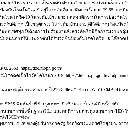
อยละ 59.68 รองลงมาเป็น ระดับ มัธยมศึกษา/ปวช. คิดเป็นร้อยละ 3
้องกันโรคโควิด-19 อยู่ในระดับดีมาก คิดเป็นร้อยละ 99.68 และมีค่
งกันโรคโควิด-19 ในระดับเป้าหมาย และพฤติกรรมในการป้องกันโรคโค
องในระดับดีมาก เป็นพฤติกรรมในระดับเป้าหมาย(ดีถึงดีมาก) ถึงแม
ตเติมทุกเพศทุกวัยต้องการไปร่วมงานสังสรรค์หรือมีกิจกรรมรวมกลุ
มสนับสนุนการให้ประชาชนได้รับวัคซีนป้องกันโรคโควิด-19 ให้รวดเร
 2563. https://ddc.moph.go.th/
ื้อไวรัสโคโรนา 2019. https://ddc.moph.go.th/viralpneumonia/file
ละพฤติกรรมสุขภาพ ปี 2563. file:///C:/Users/Win10x64Bit/Downlo
ย SPSS.พิมพ์ครั้งที่ 9.กรุงเทพฯ: บิสซิเนสอาร์แอนด์ดี.หน้า 46)
ู้ด้านสุขภาพขั้นพื้นฐาน (HL) และพฤติกรรมการดูแลสุขภาพ (HB) 
vAmWISCDy/view
สุขภาพ 3อ 2ส ของผู้บริหารภาครัฐ จังหวัดพระนครศรีอยุธยา. วารส