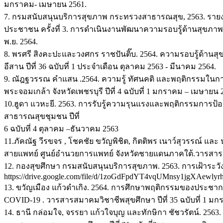
มกราคม- เมษายน 2561.
7. กรมสนับสนุนบริการสุขภาพ กระทรวงสาธารณสุข, 2563. ราย
ประชาชน ครั้งที่ 3. การดําเนินงานพัฒนาความรอบรู้ด้านสุขภาพแล
พ.ย. 2564.
8. พรศรี สิงคะปะและวงศกร ราชปันติ๊บ. 2564. ความรอบรู้ด้าน
อีสาน ปีที่ 36 ฉบับที่ 1 ประจำเดือน ตุลาคม 2563 - มีนาคม 2564.
9. ณัฎฐวรรณ คำแสน .2564. ความรู้ ทัศนคติ และพฤติกรรมในกา
พระจอมเกล้า จังหวัดเพชรบุรี ปีที่ 4 ฉบับที่ 1 มกราคม – เมษายน 
10.ฮูดา แวหะยี. 2563. การรับรู้ความรุนแรงและพฤติกรรมการป้อ
สาธารณสุขชุมชน ปีที่
6 ฉบับที่ 4 ตุลาคม –ธันวาคม 2563
11.ภัคณัฐ วีรขจร , โชคชัย ขวัญพิชิต, กิตติพร เนาว์สุวรรณ์ แล
สายแพทย์ ศูนย์อำนวยการแพทย์ จังหวัดชายแดนภาคใต้.วารสารสา
12. กองสุขศึกษา กรมสนับสนุนบริการสุขภาพ. 2563. การเฝ้าระว
https://drive.google.com/file/d/1zoGdFpdYT4vqUMnsy1jgXAewlyr
13. ขวัญเมือง แก้วดำเกิง. 2564. การศึกษาพฤติกรรมของประชา
COVID-19 . วารสารสมาคมวิชาชีพสุขศึกษา ปีที่ 35 ฉบับที่ 1 มก
14. ธานี กล่อมใจ, จรรยา แก้วใจบุญ และทักษิกา ชัชวรัตน์. 2