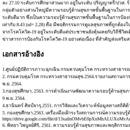
ละ 27.10 ระดับการศึกษาส่วนมาก อยู่ในระดับ ปริญญาตรี/ปวส. ร้
กลุ่มตัวอย่างส่วนใหญ่มีความรอบรู้ด้านสุขภาพขั้นพื้นฐานในการป
ระดับดีมาก ซึ่งเป็นความรอบรู้ด้านสุขภาพขั้นพื้นฐานในการป้อ
เท่ากับ 8.43 (sd= 2.28) คือ มีพฤติกรรมการดูแลสุขภาพที่ถูกต้
จากโรคโควิด-19 อยู่ในระดับดีแต่ประชาชนยังคุ้นเคยกับวิถีชีวิ
ข่าวสารการป้องกันโรคโควิด-19 อย่างต่อเนื่อง ที่สำคัญส่งเสริ
เอกสารอ้างอิง
1.ศูนย์ปฏิบัติการภาวะฉุกเฉิน กรมควบคุมโรค กระทรวงสาธารณสุข,
2. กรมควบคุมโรค กระทรวงสาธารณสุข.2564.รายงานสถานการณ์โรคติดเช
พ.ย. 2564.
3.กองสุขศึกษา, 2563. การดําเนินงานพัฒนาความรอบรู้ด้านสุขภาพแ
9 พ.ย. 2564.
4.ธานินทร์ ศิลป์จารุ.2551. การวิจัยและวิเคราะห์ข้อมูลทางสถิติด้ว
5. กองสุขศึกษา.2563. เครื่องมือเฝ้าระวังสถานการณ์ความรอบร
https://drive.google.com/file/d/13xailnOMvbE0pXnMhALUXoM
6. พิทยา ไพบูลย์ศิริ, 2561. ความรอบรู้ด้านสุขภาพและพฤติกรรม