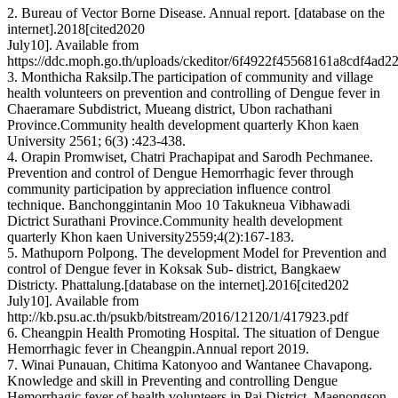
2. Bureau of Vector Borne Disease. Annual report. [database on the
internet].2018[cited2020
July10]. Available from
https://ddc.moph.go.th/uploads/ckeditor/6f4922f45568161a8cdf4ad22
3. Monthicha Raksilp.The participation of community and village
health volunteers on prevention and controlling of Dengue fever in
Chaeramare Subdistrict, Mueang district, Ubon rachathani
Province.Community health development quarterly Khon kaen
University 2561; 6(3) :423-438.
4. Orapin Promwiset, Chatri Prachapipat and Sarodh Pechmanee.
Prevention and control of Dengue Hemorrhagic fever through
community participation by appreciation influence control
technique. Banchonggintanin Moo 10 Takukneua Vibhawadi
Dictrict Surathani Province.Community health development
quarterly Khon kaen University2559;4(2):167-183.
5. Mathuporn Polpong. The development Model for Prevention and
control of Dengue fever in Koksak Sub- district, Bangkaew
Districty. Phattalung.[database on the internet].2016[cited202
July10]. Available from
http://kb.psu.ac.th/psukb/bitstream/2016/12120/1/417923.pdf
6. Cheangpin Health Promoting Hospital. The situation of Dengue
Hemorrhagic fever in Cheangpin.Annual report 2019.
7. Winai Punauan, Chitima Katonyoo and Wantanee Chavapong.
Knowledge and skill in Preventing and controlling Dengue
Hemorrhagic fever of health volunteers in Pai District, Maenongson