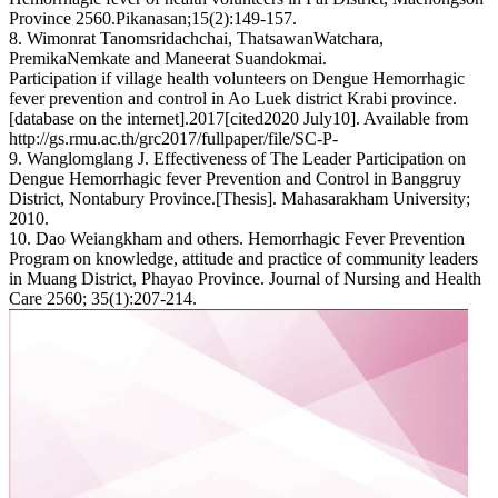
Province 2560.Pikanasan;15(2):149-157.
8. Wimonrat Tanomsridachchai, ThatsawanWatchara,
PremikaNemkate and Maneerat Suandokmai.
Participation if village health volunteers on Dengue Hemorrhagic
fever prevention and control in Ao Luek district Krabi province.
[database on the internet].2017[cited2020 July10]. Available from
http://gs.rmu.ac.th/grc2017/fullpaper/file/SC-P-
9. Wanglomglang J. Effectiveness of The Leader Participation on
Dengue Hemorrhagic fever Prevention and Control in Banggruy
District, Nontabury Province.[Thesis]. Mahasarakham University;
2010.
10. Dao Weiangkham and others. Hemorrhagic Fever Prevention
Program on knowledge, attitude and practice of community leaders
in Muang District, Phayao Province. Journal of Nursing and Health
Care 2560; 35(1):207-214.