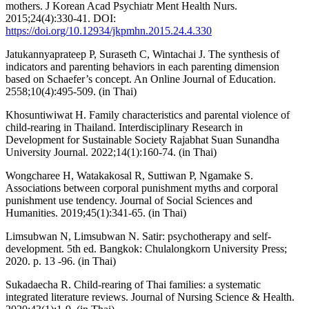
mothers. J Korean Acad Psychiatr Ment Health Nurs.
2015;24(4):330-41. DOI:
https://doi.org/10.12934/jkpmhn.2015.24.4.330
Jatukannyaprateep P, Suraseth C, Wintachai J. The synthesis of
indicators and parenting behaviors in each parenting dimension
based on Schaefer’s concept. An Online Journal of Education.
2558;10(4):495-509. (in Thai)
Khosuntiwiwat H. Family characteristics and parental violence of
child-rearing in Thailand. Interdisciplinary Research in
Development for Sustainable Society Rajabhat Suan Sunandha
University Journal. 2022;14(1):160-74. (in Thai)
Wongcharee H, Watakakosal R, Suttiwan P, Ngamake S.
Associations between corporal punishment myths and corporal
punishment use tendency. Journal of Social Sciences and
Humanities. 2019;45(1):341-65. (in Thai)
Limsubwan N, Limsubwan N. Satir: psychotherapy and self-
development. 5th ed. Bangkok: Chulalongkorn University Press;
2020. p. 13 -96. (in Thai)
Sukadaecha R. Child-rearing of Thai families: a systematic
integrated literature reviews. Journal of Nursing Science & Health.