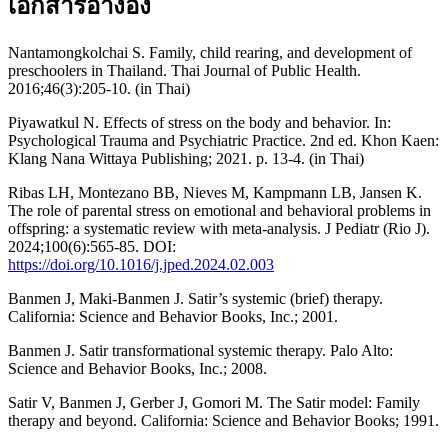
เอกสารอ้างอิง
Nantamongkolchai S. Family, child rearing, and development of
preschoolers in Thailand. Thai Journal of Public Health.
2016;46(3):205-10. (in Thai)
Piyawatkul N. Effects of stress on the body and behavior. In:
Psychological Trauma and Psychiatric Practice. 2nd ed. Khon Kaen:
Klang Nana Wittaya Publishing; 2021. p. 13-4. (in Thai)
Ribas LH, Montezano BB, Nieves M, Kampmann LB, Jansen K.
The role of parental stress on emotional and behavioral problems in
offspring: a systematic review with meta-analysis. J Pediatr (Rio J).
2024;100(6):565-85. DOI:
https://doi.org/10.1016/j.jped.2024.02.003
Banmen J, Maki-Banmen J. Satir’s systemic (brief) therapy.
California: Science and Behavior Books, Inc.; 2001.
Banmen J. Satir transformational systemic therapy. Palo Alto:
Science and Behavior Books, Inc.; 2008.
Satir V, Banmen J, Gerber J, Gomori M. The Satir model: Family
therapy and beyond. California: Science and Behavior Books; 1991.