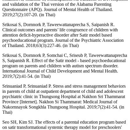
and validation of the Thai version of the Alabama Parenting
Questionnaire (APQ). Journal of Mental Health of Thailand.
2019;27(2):107-20. (in Thai)
Srikosai S, Dornnork P, Taweewattanaprecha S, Saipanish R.
Clinical outcomes and parents’ life congruence of children with
attention deficit-hyperactive disorder after Satir model based
psychoeducational program. Journal of the Psychiatric Association
of Thailand. 2018;63(3):227-46. (in Thai)
Srikosai S, Dornnork P, Somchai C, Sriseub P, Taweewattanaprecha
S, Saipanish R. Effect of the Satir model - based psychoeducational
program on parents and children with autism spectrum disorder.
International Journal of Child Development and Mental Health.
2019;7(2):41-54. (in Thai)
Srinuaniad P, Srinuaniad P. Stress and stress management behaviors
in parents of child at outpatient department of child and adolescent
psychiatric clinic in Thungsong Hospital at Nakhon Sri Thammarat
Province [Internet]. Nakhon Si Thammarat: Medical Journal of
Nakornnayok Songkhla Thungsong Hospital. 2019;7(2):41-54. (in
Thai)
Seo SH, Kim SJ. The effects of a parental education program based
on satir transformational systemic therapy model for preschoolers'