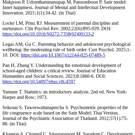
Makpoon P, Udomthammanupap M, Pansomboon P. Satir model:
Inner happiness. Journal of Mental and Intellectual Development
Innovation. 2021;1(1):34-42. (in Thai)
Locke LM, Prinz RJ. Measurement of parental discipline and
nurturance. Clin Psychol Rev. 2002;22(6):895-929. DOI:
https://doi.org/10.1016/S0272-7358(02)00133-2
Legas AM, Gu C. Parenting behavior and adolescent psychological
wellbeing: the moderating role of birth order. Curr Psychol. 2025;1-
10. DOI:
https://doi.org/10.1007/s12144-025-07489-5
Pan H, Zhang Y. Understanding the emotional development of
school-aged children: a critical review. Journal of Education
Humanities and Social Sciences. 2023;8:1860-6. DOI:
https://doi.org/10.54097/ehss.v8i.4597
Yamane T. Statistics: an introductory analysis. 2nd ed. New York:
Harper and Row; 1973.
Srikosai S, Taweewattanaprecha S. Psychometric properties of the
life congruence scale based on the Satir Model: Thai Version.
Journal of the Psychiatric Association of Thailand. 2012;57(1):75-
88. (in Thai)
Khamon A, Charnsil C, Srisurapanont M, Suradom C. Development