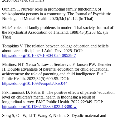
2020;43(1):1-9. (in Thai)
Ounlam T. Nurses’ roles in promoting family functioning of
schizophrenia persons in a community. The Journal of Psychiatric
Nursing and Mental Health. 2020;34(1):1-12. (in Thai)
Male’s role and family problems in modern Thai society. Journal of
the Psychiatrist Association of Thailand. 1998;43(3):258-65. (in
Thai)
Tompkins V. The relation between college education and beliefs
about parent discipline. J Adult Dev. 2025. DOI:
https://doi.org/10.1007/s10804-025-09529-7
Martinez NT, Xerxa Y, Law J, Serdarevic F, Jansen PW, Tiemeier
H. Double advantage of parental education for child educational
achievement: the role of parenting and child intelligence. Eur J
Public Health. 2022;32(5):690-95. DOI:
https://doi.org/10.1093/eurpub/ckac044
Fakhrunnisak D, Patria B. The positive effects of parents’ education
level on children’s mental health in Indonesia: a result of
longitudinal survey. BMC Public Health. 2022;22:949. DOI:
https://doi.org/10.1186/s12889-022-13380-w
Song S, Oh W, Li T, Wang Z, Niehuis S. Dyadic maternal and