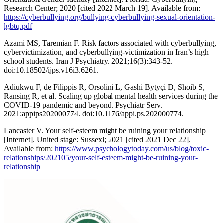
Research Center; 2020 [cited 2022 March 19]. Available from:
https://cyberbullying.org/bullying-cyberbullying-sexual-orientation-
lgbtq.pdf
Azami MS, Taremian F. Risk factors associated with cyberbullying,
cybervictimization, and cyberbullying-victimization in Iran’s high
school students. Iran J Psychiatry. 2021;16(3):343-52.
doi:10.18502/ijps.v16i3.6261.
Adiukwu F, de Filippis R, Orsolini L, Gashi Bytyçi D, Shoib S,
Ransing R, et al. Scaling up global mental health services during the
COVID-19 pandemic and beyond. Psychiatr Serv.
2021:appips202000774. doi:10.1176/appi.ps.202000774.
Lancaster V. Your self-esteem might be ruining your relationship
[Internet]. United stage: Sussexl; 2021 [cited 2021 Dec 22].
Available from:
https://www.psychologytoday.com/us/blog/toxic-
relationships/202105/your-self-esteem-might-be-ruining-your-
relationship