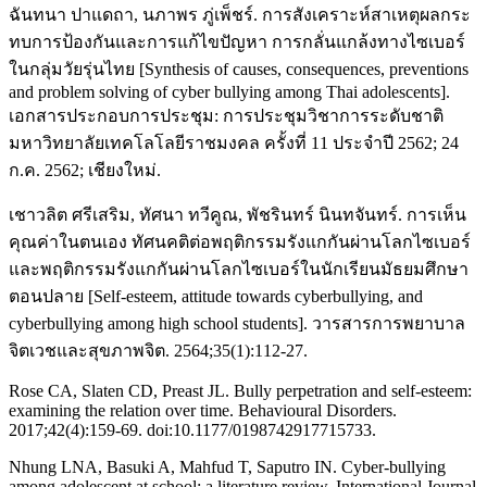
ฉันทนา ปาแดถา, นภาพร ภู่เพ็ชร์. การสังเคราะห์สาเหตุผลกระ
ทบการป้องกันและการแก้ไขปัญหา การกลั่นแกล้งทางไซเบอร์
ในกลุ่มวัยรุ่นไทย [Synthesis of causes, consequences, preventions
and problem solving of cyber bullying among Thai adolescents].
เอกสารประกอบการประชุม: การประชุมวิชาการระดับชาติ
มหาวิทยาลัยเทคโลโลยีราชมงคล ครั้งที่ 11 ประจำปี 2562; 24
ก.ค. 2562; เชียงใหม่.
เชาวลิต ศรีเสริม, ทัศนา ทวีคูณ, พัชรินทร์ นินทจันทร์. การเห็น
คุณค่าในตนเอง ทัศนคติต่อพฤติกรรมรังแกกันผ่านโลกไซเบอร์
และพฤติกรรมรังแกกันผ่านโลกไซเบอร์ในนักเรียนมัธยมศึกษา
ตอนปลาย [Self-esteem, attitude towards cyberbullying, and
cyberbullying among high school students]. วารสารการพยาบาล
จิตเวชและสุขภาพจิต. 2564;35(1):112-27.
Rose CA, Slaten CD, Preast JL. Bully perpetration and self-esteem:
examining the relation over time. Behavioural Disorders.
2017;42(4):159-69. doi:10.1177/0198742917715733.
Nhung LNA, Basuki A, Mahfud T, Saputro IN. Cyber-bullying
among adolescent at school: a literature review. International Journal