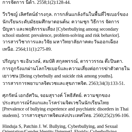
การจัดการ นิด้า. 2558;1(2):128-44.
วีรวิชญ์ เลิศรัตน์ธำรงกุล. การกลั่นแกล้งกันในพื้นที่ไซเบอร์ของ
นักเรียนระดับมัธยมศึกษาตอนต้น: ความชุก วิธีการ จัดการ
ปัญหา และพฤติกรรมเสี่ยง [Cyberbullying among secondary
school student: prevalence, problem-solving and risk behavior].
วารสารวิชาการและวิจัย มหาวิทยาลัยภาคตะวันออกเฉียง
เหนือ. 2564;11(1):275-89.
ปริญญา ชะอินวงษ์, สมบัติ สกุลพรรณ์, ดาราวรรณ ต๊ะปินตา.
การถูกรังแกผ่านโลกไซเบอร์และความเสี่ยงต่อการฆ่าตัวตายใน
เยาวชน [Being cyberbully and suicide risk among youths].
วารสารการพยาบาลจิตเวชและสุขภาพจิต. 2563;34(3):133-51.
ศุภรัตน์ เอกอัศวิน, จอมสุรางค์ โพธิสัตย์. ความชุกของ
ประสบการณ์รังแกและโรคร่วมจิตเวชในนักเรียนไทย
[Prevalence of bullying experience and psychiatric disorders in Thai
students]. วารสารสุขภาพจิตแห่งประเทศไทย. 2560;25(2):96-106.
Hinduja S, Patchin J. W. Bullying, Cyberbullying, and Sexual
Orientation/Gender Identity [Internet]. Florida: Cyberbullying