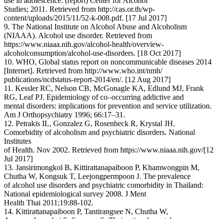
use in adolescence. (report) Center for Alcohol
Studies; 2011. Retrieved from http://cas.or.th/wp-
content/uploads/2015/11/52-k-008.pdf. [17 Jul 2017]
9. The National Institute on Alcohol Abuse and Alcoholism
(NIAAA). Alcohol use disorder. Retrieved from
https://www.niaaa.nih.gov/alcohol-health/overview-
alcoholconsumption/alcohol-use-disorders. [18 Oct 2017]
10. WHO, Global status report on noncommunicable diseases 2014
[Internet]. Retrieved from http://www.who.int/nmh/
publications/ncdstatus-report-2014/en/. [12 Aug 2017]
11. Kessler RC, Nelson CB, McGonagle KA, Edlund MJ, Frank
RG, Leaf PJ. Epidemiology of co–occurring addictive and
mental disorders: implications for prevention and service utilization.
Am J Orthopsychiatry 1996; 66:17–31.
12. Petrakis IL, Gonzalez G, Rosenheck R, Krystal JH.
Comorbidity of alcoholism and psychiatric disorders. National
Institutes
of Health. Nov 2002. Retrieved from https://www.niaaa.nih.gov/[12
Jul 2017]
13. Jansirimongkol B, Kittirattanapaiboon P, Khamwongpin M,
Chutha W, Kongsuk T, Leejongpermpoon J. The prevalence
of alcohol use disorders and psychiatric comorbidity in Thailand:
National epidemiological survey 2008. J Ment
Health Thai 2011;19:88-102.
14. Kittirattanapaiboon P, Tantirangsee N, Chutha W,