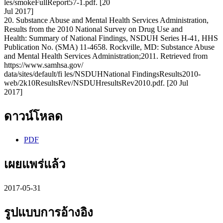
les/smokeFullReport57-1.pdf. [20
Jul 2017]
20. Substance Abuse and Mental Health Services Administration,
Results from the 2010 National Survey on Drug Use and
Health: Summary of National Findings, NSDUH Series H-41, HHS
Publication No. (SMA) 11-4658. Rockville, MD: Substance Abuse
and Mental Health Services Administration;2011. Retrieved from
https://www.samhsa.gov/
data/sites/default/fi les/NSDUHNational FindingsResults2010-
web/2k10ResultsRev/NSDUHresultsRev2010.pdf. [20 Jul
2017]
ดาวน์โหลด
PDF
เผยแพร่แล้ว
2017-05-31
รูปแบบการอ้างอิง