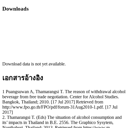
Downloads
Download data is not yet available.
เอกสารอ้างอิง
1 Puangsuwan A, Thamarangsi T. The reason of withdrawal alcohol
beverage from free trade negotiation. Center for Alcohol Studies.
Bangkok, Thailand; 2010. [17 Jul 2017] Retrieved from
http://www.fpo.go.th/FPO/pdf/forum-31Aug2010-1.pdf. [17 Jul
2017]
2. Thamarangsi T. (Eds) The situation of alcohol consumption and
its’ impacts in Thailand in B.E. 2556. The Graphico Sysytem,
Nonthaburi, Thailand; 2013. Retrieved from https://www.m-