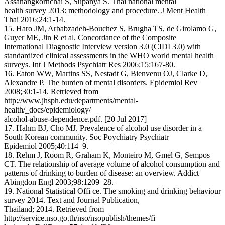
Assanangkornchai S, Supanya S. Thai national mental
health survey 2013: methodology and procedure. J Ment Health
Thai 2016;24:1-14.
15. Haro JM, Arbabzadeh-Bouchez S, Brugha TS, de Girolamo G,
Guyer ME, Jin R et al. Concordance of the Composite
International Diagnostic Interview version 3.0 (CIDI 3.0) with
standardized clinical assessments in the WHO world mental health
surveys. Int J Methods Psychiatr Res 2006;15:167-80.
16. Eaton WW, Martins SS, Nestadt G, Bienvenu OJ, Clarke D,
Alexandre P. The burden of mental disorders. Epidemiol Rev
2008;30:1-14. Retrieved from
http://www.jhsph.edu/departments/mental-
health/_docs/epidemiology/
alcohol-abuse-dependence.pdf. [20 Jul 2017]
17. Hahm BJ, Cho MJ. Prevalence of alcohol use disorder in a
South Korean community. Soc Poychiatry Psychiatr
Epidemiol 2005;40:114–9.
18. Rehm J, Room R, Graham K, Monteiro M, Gmel G, Sempos
CT. The relationship of average volume of alcohol consumption and
patterns of drinking to burden of disease: an overview. Addict
Abingdon Engl 2003;98:1209–28.
19. National Statistical Offi ce. The smoking and drinking behaviour
survey 2014. Text and Journal Publication,
Thailand; 2014. Retrieved from
http://service.nso.go.th/nso/nsopublish/themes/fi