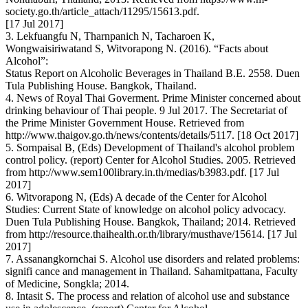
society.go.th/article_attach/11295/15613.pdf.
[17 Jul 2017]
3. Lekfuangfu N, Tharnpanich N, Tacharoen K,
Wongwaisiriwatand S, Witvorapong N. (2016). “Facts about
Alcohol”:
Status Report on Alcoholic Beverages in Thailand B.E. 2558. Duen
Tula Publishing House. Bangkok, Thailand.
4. News of Royal Thai Goverment. Prime Minister concerned about
drinking behaviour of Thai people. 9 Jul 2017. The Secretariat of
the Prime Minister Government House. Retrieved from
http://www.thaigov.go.th/news/contents/details/5117. [18 Oct 2017]
5. Sornpaisal B, (Eds) Development of Thailand's alcohol problem
control policy. (report) Center for Alcohol Studies. 2005. Retrieved
from http://www.sem100library.in.th/medias/b3983.pdf. [17 Jul
2017]
6. Witvorapong N, (Eds) A decade of the Center for Alcohol
Studies: Current State of knowledge on alcohol policy advocacy.
Duen Tula Publishing House. Bangkok, Thailand; 2014. Retrieved
from http://resource.thaihealth.or.th/library/musthave/15614. [17 Jul
2017]
7. Assanangkornchai S. Alcohol use disorders and related problems:
signifi cance and management in Thailand. Sahamitpattana, Faculty
of Medicine, Songkla; 2014.
8. Intasit S. The process and relation of alcohol use and substance