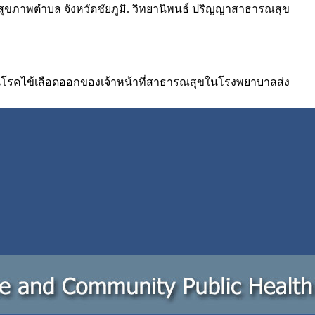
สุขภาพตำบล จังหวัดชัยภูมิ. วิทยานิพนธ์ ปริญญาสาธารณสุข
กันโรคไข้เลือดออกของเจ้าหน้าที่สาธารณสุขในโรงพยาบาลส่ง