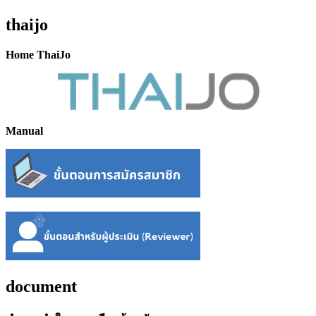
thaijo
Home ThaiJo
Manual
document