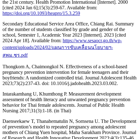
the 21st century. Health Promotion International [Internet]. 2000
[cited 2024 Jan 6];15(3):259-67. Available from:
https://doi.org/10.1093/heapro/15.3.259
Secondary Educational Service Area Office, Chiang Rai. Summary
of the number of students classified by grade and gender of the
school, Semester 1, Academic Year 2023 [Internet]. 2023 [cited
2024 Apr 18]. Available from:
https://www.sesaocr.go.th/wp-
content/uploads/2024/02/แผนการขับเคลื่อนนโยบายฯ-
สพม.ชร.pdf
Thongkorn A, Chaimongkol N. Effectiveness of a school-based
pregnancy prevention intervention for female teenagers and their
boyfriends: A randomized controlled trial. Journal Adolescent Health
2023;73(2):237-43. doi: 10.1016/j.jadohealth.2023.03.002.
Intarakamhang U, Khumthong P. Measurement development
assessment of health literacy and unwanted pregnancy prevention
behavior for Thai female adolescents. Journal of Public Health
Nursing 2017;31(3):1-18. (in Thai)
Daenseekaew T, Thanahematulin N, Sornsena U. The Development
of prevention’s model to repeated pregnancy among adolescent
mothers of Chiang Yuen hospital, Maha Sarakham Province. Journal
of Research and Health Innovative Development 2023;4(3):135-46.