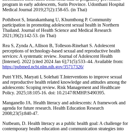
program in early adolescents, Surin Province. Udonthani Hospital
Medical Journal 2019;27(2):158-65. (in Thai)
Pothiboot S, Intarakamhang U, Khumthong P. Community
participation in promoting adolescent sexual health in Northern
Thailand. Journal of Health Science and Medical Research
2021;39(2):142-53. (in Thai)
Rea S, Zynda A, Allison B, Tolleson-Rinehart S. Adolescent
perceptions of technology-based sexual and reproductive health
services: A systematic review. Journal of Adolescent Health
[Internet]. 2022 [cited 2024 Jan 6];71(5):533–44. Available from:
https://pubmed.ncbi.nlm.nih.gov/35717326/
Putri YHS, Maryati I, Solehati T.Interventions to improve sexual
and reproductive health related knowledge and attitudes among the
adolescents: Scoping review. Risk Management and Healthcare
Policy. 2025;18:105-16. doi: 10.2147/RMHP.S490395.
Manganello JA. Health literacy and adolescents: A framework and
agenda for future research. Health Education Research
2008;23(5):840-47.
Nutbeam, D. Health literacy as a public health goal: A challenge for
contemporary health education and communication strategies into