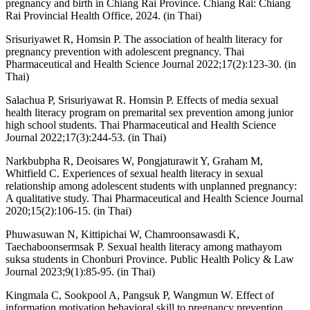
pregnancy and birth in Chiang Rai Province. Chiang Rai: Chiang
Rai Provincial Health Office, 2024. (in Thai)
Srisuriyawet R, Homsin P. The association of health literacy for
pregnancy prevention with adolescent pregnancy. Thai
Pharmaceutical and Health Science Journal 2022;17(2):123-30. (in
Thai)
Salachua P, Srisuriyawat R. Homsin P. Effects of media sexual
health literacy program on premarital sex prevention among junior
high school students. Thai Pharmaceutical and Health Science
Journal 2022;17(3):244-53. (in Thai)
Narkbubpha R, Deoisares W, Pongjaturawit Y, Graham M,
Whitfield C. Experiences of sexual health literacy in sexual
relationship among adolescent students with unplanned pregnancy:
A qualitative study. Thai Pharmaceutical and Health Science Journal
2020;15(2):106-15. (in Thai)
Phuwasuwan N, Kittipichai W, Chamroonsawasdi K,
Taechaboonsermsak P. Sexual health literacy among mathayom
suksa students in Chonburi Province. Public Health Policy & Law
Journal 2023;9(1):85-95. (in Thai)
Kingmala C, Sookpool A, Pangsuk P, Wangmun W. Effect of
information motivation behavioral skill to pregnancy prevention