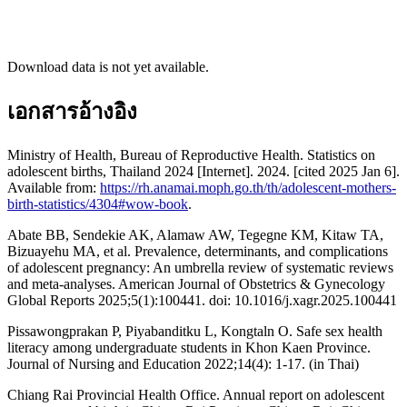
Download data is not yet available.
เอกสารอ้างอิง
Ministry of Health, Bureau of Reproductive Health. Statistics on
adolescent births, Thailand 2024 [Internet]. 2024. [cited 2025 Jan 6].
Available from:
https://rh.anamai.moph.go.th/th/adolescent-mothers-
birth-statistics/4304#wow-book
.
Abate BB, Sendekie AK, Alamaw AW, Tegegne KM, Kitaw TA,
Bizuayehu MA, et al. Prevalence, determinants, and complications
of adolescent pregnancy: An umbrella review of systematic reviews
and meta-analyses. American Journal of Obstetrics & Gynecology
Global Reports 2025;5(1):100441. doi: 10.1016/j.xagr.2025.100441
Pissawongprakan P, Piyabanditku L, Kongtaln O. Safe sex health
literacy among undergraduate students in Khon Kaen Province.
Journal of Nursing and Education 2022;14(4): 1-17. (in Thai)
Chiang Rai Provincial Health Office. Annual report on adolescent