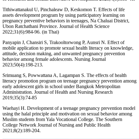
Tithiwattanakul U, Pinchaleaw D, Keskomon T. Effects of life
assets development program by using participatory learning on
pregnancy preventive behaviors in teenages, Na Chaluai District,
Ubon Ratchathani Province. Journal of Health Science
2022;31(6):984-96. (in Thai)
Panyapin J, Chansiri S, Trakooltorwong P, Aunsri N. Effect of
mobile application to promote sexual health literacy on knowledge,
attitude, decision making, and unwanted pregnancy prevention
behavior among female adolescents. Nursing Journal
2023;50(4):198-213.
Srimuang S, Powwattana A, Lagampan S. The effects of health
literacy promotion program on teenage pregnancy prevention among
early adolescent girls in school under Bangkok Metropolitan
Administration. Journal of Health and Nursing Research
2019;35(3):74-85
Waehayi H. Development of a teenage pregnancy prevention model
using the halal principle and motivation on sexual behavior among
Muslim students from Yala Vocational College. The Southern
College Network Journal of Nursing and Public Health
2021;8(2):189-204.