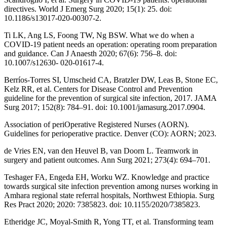
directives. World J Emerg Surg 2020; 15(1): 25. doi:
10.1186/s13017-020-00307-2.
Ti LK, Ang LS, Foong TW, Ng BSW. What we do when a
COVID-19 patient needs an operation: operating room preparation
and guidance. Can J Anaesth 2020; 67(6): 756–8. doi:
10.1007/s12630- 020-01617-4.
Berríos-Torres SI, Umscheid CA, Bratzler DW, Leas B, Stone EC,
Kelz RR, et al. Centers for Disease Control and Prevention
guideline for the prevention of surgical site infection, 2017. JAMA
Surg 2017; 152(8): 784–91. doi: 10.1001/jamasurg.2017.0904.
Association of periOperative Registered Nurses (AORN).
Guidelines for perioperative practice. Denver (CO): AORN; 2023.
de Vries EN, van den Heuvel B, van Doorn L. Teamwork in
surgery and patient outcomes. Ann Surg 2021; 273(4): 694–701.
Teshager FA, Engeda EH, Worku WZ. Knowledge and practice
towards surgical site infection prevention among nurses working in
Amhara regional state referral hospitals, Northwest Ethiopia. Surg
Res Pract 2020; 2020: 7385823. doi: 10.1155/2020/7385823.
Etheridge JC, Moyal-Smith R, Yong TT, et al. Transforming team