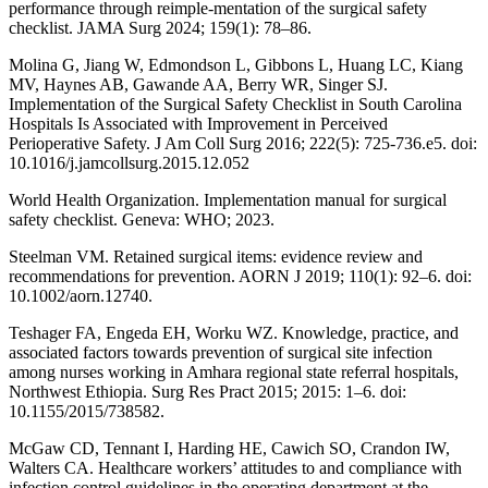
performance through reimple-mentation of the surgical safety
checklist. JAMA Surg 2024; 159(1): 78–86.
Molina G, Jiang W, Edmondson L, Gibbons L, Huang LC, Kiang
MV, Haynes AB, Gawande AA, Berry WR, Singer SJ.
Implementation of the Surgical Safety Checklist in South Carolina
Hospitals Is Associated with Improvement in Perceived
Perioperative Safety. J Am Coll Surg 2016; 222(5): 725-736.e5. doi:
10.1016/j.jamcollsurg.2015.12.052
World Health Organization. Implementation manual for surgical
safety checklist. Geneva: WHO; 2023.
Steelman VM. Retained surgical items: evidence review and
recommendations for prevention. AORN J 2019; 110(1): 92–6. doi:
10.1002/aorn.12740.
Teshager FA, Engeda EH, Worku WZ. Knowledge, practice, and
associated factors towards prevention of surgical site infection
among nurses working in Amhara regional state referral hospitals,
Northwest Ethiopia. Surg Res Pract 2015; 2015: 1–6. doi:
10.1155/2015/738582.
McGaw CD, Tennant I, Harding HE, Cawich SO, Crandon IW,
Walters CA. Healthcare workers’ attitudes to and compliance with
infection control guidelines in the operating department at the