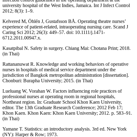
university hospital of the West Indies, Jamaica. Int J Infect Control
2012; 8(3): 1–9.
Kelvered M, Öhlén J, Gustafsson BÅ. Operating theatre nurses’
experience of patient-related, intraoperating nursing care. Scand J
Caring Sci 2012; 26(3): 449–57. doi: 10.1111/j.1471-
6712.2011.00947.x.
Kasatpibal N. Safety in surgery. Chiang Mai: Chotana Print; 2018.
(in Thai)
Rattananuwat R. Knowledge and working behaviors of operative
nurses in hospitals of medical service department under the
jurisdiction of Bangkok metropolitan administration [dissertation].
Chonburi: Burapha University; 2015. (in Thai)
Lueluang W, Vorahan W. Factors influencing role practices of
professional nurses at operating room in regional hospitals,
Northeast region. In: Graduate School Khon Kaen University,
editor. The 13th Graduate Research Conference; 2012 Feb 17;
Khon Kaen. Khon Kaen: Khon Kaen University; 2012. p. 583–91.
(in Thai)
Yamane T. Statistics: an introductory analysis. 3rd ed. New York
(NY): Harper & Row; 1973.