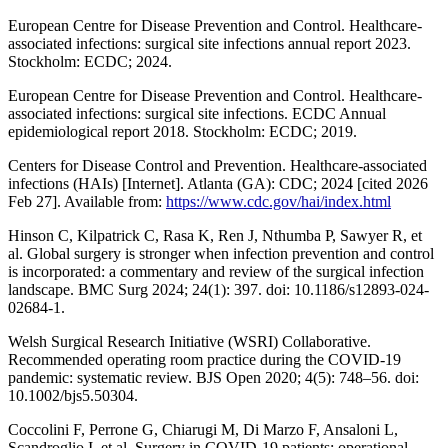
European Centre for Disease Prevention and Control. Healthcare-
associated infections: surgical site infections annual report 2023.
Stockholm: ECDC; 2024.
European Centre for Disease Prevention and Control. Healthcare-
associated infections: surgical site infections. ECDC Annual
epidemiological report 2018. Stockholm: ECDC; 2019.
Centers for Disease Control and Prevention. Healthcare-associated
infections (HAIs) [Internet]. Atlanta (GA): CDC; 2024 [cited 2026
Feb 27]. Available from:
https://www.cdc.gov/hai/index.html
Hinson C, Kilpatrick C, Rasa K, Ren J, Nthumba P, Sawyer R, et
al. Global surgery is stronger when infection prevention and control
is incorporated: a commentary and review of the surgical infection
landscape. BMC Surg 2024; 24(1): 397. doi: 10.1186/s12893-024-
02684-1.
Welsh Surgical Research Initiative (WSRI) Collaborative.
Recommended operating room practice during the COVID-19
pandemic: systematic review. BJS Open 2020; 4(5): 748–56. doi:
10.1002/bjs5.50304.
Coccolini F, Perrone G, Chiarugi M, Di Marzo F, Ansaloni L,
Scandroglio I, et al. Surgery in COVID-19 patients: operational