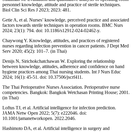
personnel knowledge, attitude and practice of sterile techniques.
Biol Clin Sci Res J 2023; 2023: 481.
Getie A, et al. Nurses’ knowledge, perceived practice and associated
factors towards sterile techniques in operation rooms. BMC Nurs
2024; 23(1): 794. doi: 10.1186/s12912-024-02462-y.
Chaywong Y. Knowledge, attitudes, and practices of registered
nurses regarding infection prevention in cancer patients. J Dept Med
Serv 2020; 45(2): 101–7. (in Thai)
Denijs N, Sirichokchatchawan W. Exploring the relationship
between knowledge, attitudes, adherence and confidence on hand
hygiene practices among Thai nursing students. Int J Nurs Educ
2024; 16(1): 45-51. doi: 10.37506/jscrf411.
The Thai Perioperative Nurses Association. Perioperative nurse
competencies. Bangkok: Bangkok Wetchasan Printing House; 2001.
(in Thai)
Loftus TJ, et al. Artificial intelligence for infection prediction.
JAMA Netw Open 2022; 5(7): e222046. doi:
10.1001/jamanetworkopen. 2022.2046.
Hashimoto DA, et al. Artificial intelligence in surgery and