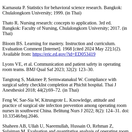
Karnasuta P. Statistics for behavioral science research. Bangkok:
Chulalongkorn University; 1999. (in Thai)
Thato R. Nursing research: concepts to application. 3rd ed.
Bangkok: Faculty of Nursing, Chulalongkorn University; 2017. (in
Thai)
Bloom BS. Learning for mastery. Instruction and curriculum.
Evaluation Comment [Internet]. 1968 [cited 2024 May 22];1(2).
Available from:
https://eric.ed.gov/?id=ED053419
Lyons VE, et al. Communication and patient safety in operating
room teams. BMJ Qual Saf 2023; 32(2): 123–30.
Tangtong S, Makmee P, Sermwatanakul W. Compliance with
surgical safety checklist completion at Phichit hospital. Thai J
Anesthesiol 2018; 44(2):69–72. (in Thai)
Feng W, Sae-Sia W, Kitrungrote L. Knowledge, attitude and
practice of surgical site infection prevention among operating room
nurses in southwest China. Belitung Nurs J 2022; 8(2): 124–31. doi:
10.33546/bnj.2046.
Shaheen AB, Ullah U, Naeemullah, Hussain O, Rehman Z,
Sulaiman M. Evaluation and quantitative analysis of operating room