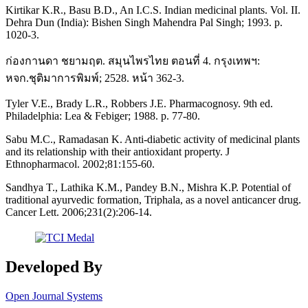
Kirtikar K.R., Basu B.D., An I.C.S. Indian medicinal plants. Vol. II.
Dehra Dun (India): Bishen Singh Mahendra Pal Singh; 1993. p.
1020-3.
ก่องกานดา ชยามฤต. สมุนไพรไทย ตอนที่ 4. กรุงเทพฯ:
หจก.ชุติมาการพิมพ์; 2528. หน้า 362-3.
Tyler V.E., Brady L.R., Robbers J.E. Pharmacognosy. 9th ed.
Philadelphia: Lea & Febiger; 1988. p. 77-80.
Sabu M.C., Ramadasan K. Anti-diabetic activity of medicinal plants
and its relationship with their antioxidant property. J
Ethnopharmacol. 2002;81:155-60.
Sandhya T., Lathika K.M., Pandey B.N., Mishra K.P. Potential of
traditional ayurvedic formation, Triphala, as a novel anticancer drug.
Cancer Lett. 2006;231(2):206-14.
Developed By
Open Journal Systems