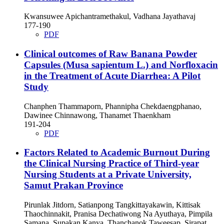
Kwansuwee Apichantramethakul, Vadhana Jayathavaj
177-190
PDF
Clinical outcomes of Raw Banana Powder
Capsules (Musa sapientum L.) and Norfloxacin
in the Treatment of Acute Diarrhea: A Pilot
Study
Chanphen Thammaporn, Phannipha Chekdaengphanao,
Dawinee Chinnawong, Thanamet Thaenkham
191-204
PDF
Factors Related to Academic Burnout During
the Clinical Nursing Practice of Third-year
Nursing Students at a Private University,
Samut Prakan Province
Pirunlak Jitdorn, Satianpong Tangkittayakawin, Kittisak
Thaochinnakit, Pranisa Dechatiwong Na Ayuthaya, Pimpila
Samana, Supakan Kanya, Thanchanok Taweesap, Sirapat