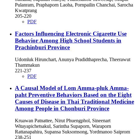
Pulanram, Praphaporn Laoha, Pornpailin Chanchai, Sarocha
Kwatprang
205-220
PDF
Factors Influencing Electronic Cigarette Use
Behavior Among High School Students in
Prachinburi Province
Udomluk Hirunchart, Anunya Pradidthaprecha, Theerawut
Thammakun
221-237
PDF
A Causal Model of Lom Amma-pluk Amma-
paht Preventive Behaviors Based on the Eight
Causes of Disease in Thai Traditional Medicine
Among People in Chonburi Province
Kruawan Patnattee, Nirut Phuengphol, Sineenart
Witayapichetsakul, Sarintha Supaporn, Waraporn
Rattanapahira, Supansa Suksomsong, Yordmanoo Saiprom
238-251