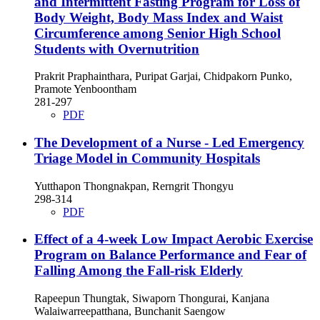
and Intermittent Fasting Program for Loss of
Body Weight, Body Mass Index and Waist
Circumference among Senior High School
Students with Overnutrition
Prakrit Praphainthara, Puripat Garjai, Chidpakorn Punko,
Pramote Yenboontham
281-297
PDF
The Development of a Nurse - Led Emergency
Triage Model in Community Hospitals
Yutthapon Thongnakpan, Rerngrit Thongyu
298-314
PDF
Effect of a 4-week Low Impact Aerobic Exercise
Program on Balance Performance and Fear of
Falling Among the Fall-risk Elderly
Rapeepun Thungtak, Siwaporn Thongurai, Kanjana
Walaiwarreepatthana, Bunchanit Saengow