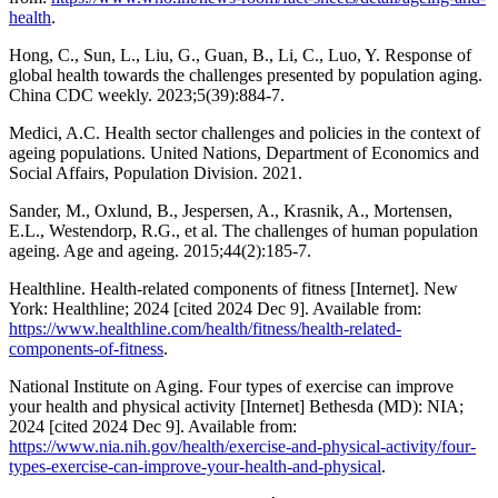
health
.
Hong, C., Sun, L., Liu, G., Guan, B., Li, C., Luo, Y. Response of
global health towards the challenges presented by population aging.
China CDC weekly. 2023;5(39):884-7.
Medici, A.C. Health sector challenges and policies in the context of
ageing populations. United Nations, Department of Economics and
Social Affairs, Population Division. 2021.
Sander, M., Oxlund, B., Jespersen, A., Krasnik, A., Mortensen,
E.L., Westendorp, R.G., et al. The challenges of human population
ageing. Age and ageing. 2015;44(2):185-7.
Healthline. Health-related components of fitness [Internet]. New
York: Healthline; 2024 [cited 2024 Dec 9]. Available from:
https://www.healthline.com/health/fitness/health-related-
components-of-fitness
.
National Institute on Aging. Four types of exercise can improve
your health and physical activity [Internet] Bethesda (MD): NIA;
2024 [cited 2024 Dec 9]. Available from:
https://www.nia.nih.gov/health/exercise-and-physical-activity/four-
types-exercise-can-improve-your-health-and-physical
.