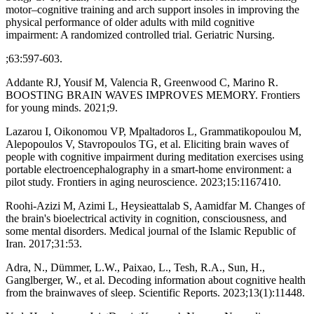
motor–cognitive training and arch support insoles in improving the
physical performance of older adults with mild cognitive
impairment: A randomized controlled trial. Geriatric Nursing.
;63:597-603.
Addante RJ, Yousif M, Valencia R, Greenwood C, Marino R.
BOOSTING BRAIN WAVES IMPROVES MEMORY. Frontiers
for young minds. 2021;9.
Lazarou I, Oikonomou VP, Mpaltadoros L, Grammatikopoulou M,
Alepopoulos V, Stavropoulos TG, et al. Eliciting brain waves of
people with cognitive impairment during meditation exercises using
portable electroencephalography in a smart-home environment: a
pilot study. Frontiers in aging neuroscience. 2023;15:1167410.
Roohi-Azizi M, Azimi L, Heysieattalab S, Aamidfar M. Changes of
the brain's bioelectrical activity in cognition, consciousness, and
some mental disorders. Medical journal of the Islamic Republic of
Iran. 2017;31:53.
Adra, N., Dümmer, L.W., Paixao, L., Tesh, R.A., Sun, H.,
Ganglberger, W., et al. Decoding information about cognitive health
from the brainwaves of sleep. Scientific Reports. 2023;13(1):11448.