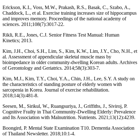
Erickson, K.I., Voss, M.W., Prakash, R.S., Basak, C., Szabo, A.,
Chaddock, L., et al. Exercise training increases size of hippocampus
and improves memory. Proceedings of the national academy of
sciences. 2011;108(7):3017-22.
Rikli, R.E., Jones, C.J. Senior Fitness Test Manual: Human
Kinetics; 2013.
Kim, J.H., Choi, S.H., Lim, S., Kim, K.W., Lim, J.Y., Cho, N.H., et
al. Assessment of appendicular skeletal muscle mass by
bioimpedance in older community-dwelling Korean adults. Archives
of Gerontology and Geriatrics. 2014;58(3):303-7.
Kim, M.J., Kim, T.Y., Choi, Y.A., Chin, J.H., Lee, S.Y. A study on
the characteristics of standing posture of elderly women with
sarcopenia in Korea. Journal of exercise rehabilitation.
2018;14(3):481-8.
Seesen, M., Sirikul, W., Ruangsuriya, J., Griffiths, J., Siviroj, P.
Cognitive Frailty in Thai Community-Dwelling Elderly: Prevalence
and Its Association with Malnutrition. Nutrients. 2021;13(12):4239.
Boongird, P. Mental State Examination T10. Dementia Association
of Thailand Newsletter. 2018;10:1-4.