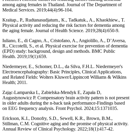
among aging females in Thailand. Journal of The Department of
Medical Services. 2019;44(4):96-104.
Kraitap., P., Rudtanasudjatum., K., Tadkatuk., A., Khaokhiew., T.
Physical activity and reducing the risk factors for dementia among
the aging female. Journal of Health Science. 2019;28(4):650-9.
Iuliano, E., di Cagno, A., Cristofano, A., Angiolillo, A., D’Aversa,
R., Ciccotelli, S., et al. Physical exercise for prevention of dementia
(EPD) study: background, design and methods. BMC Public
Health. 2019;19(1):659.
Niedermeyer, E., Schomer, D.L., da Silva, F.H.L. Niedermeyer's
Electroencephalography: Basic Principles, Clinical Applications,
and Related Fields: Wolters Kluwer/Lippincott Williams & Wilkins
Health; 2011.
Zając-Lamparska L, Zabielska-Mendyk E, Zapała D,
Augustynowicz P. Compensatory brain activity pattern is not present
in older adults during the n-back task performance-Findings based
on EEG frequency analysis. Front Psychol. 2024;15:1371035.
Erickson, K.I., Donofry, S.D., Sewell, K.R., Brown, B.M.,
Stillman, C.M. Cognitive aging and the promise of physical activity.
Annual Review of Clinical Psychology. 2022;18(1):417-42.