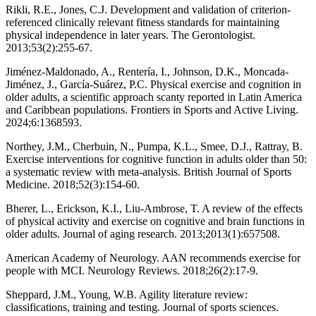
Rikli, R.E., Jones, C.J. Development and validation of criterion-
referenced clinically relevant fitness standards for maintaining
physical independence in later years. The Gerontologist.
2013;53(2):255-67.
Jiménez-Maldonado, A., Rentería, I., Johnson, D.K., Moncada-
Jiménez, J., García-Suárez, P.C. Physical exercise and cognition in
older adults, a scientific approach scanty reported in Latin America
and Caribbean populations. Frontiers in Sports and Active Living.
2024;6:1368593.
Northey, J.M., Cherbuin, N., Pumpa, K.L., Smee, D.J., Rattray, B.
Exercise interventions for cognitive function in adults older than 50:
a systematic review with meta-analysis. British Journal of Sports
Medicine. 2018;52(3):154-60.
Bherer, L., Erickson, K.I., Liu-Ambrose, T. A review of the effects
of physical activity and exercise on cognitive and brain functions in
older adults. Journal of aging research. 2013;2013(1):657508.
American Academy of Neurology. AAN recommends exercise for
people with MCI. Neurology Reviews. 2018;26(2):17-9.
Sheppard, J.M., Young, W.B. Agility literature review:
classifications, training and testing. Journal of sports sciences.