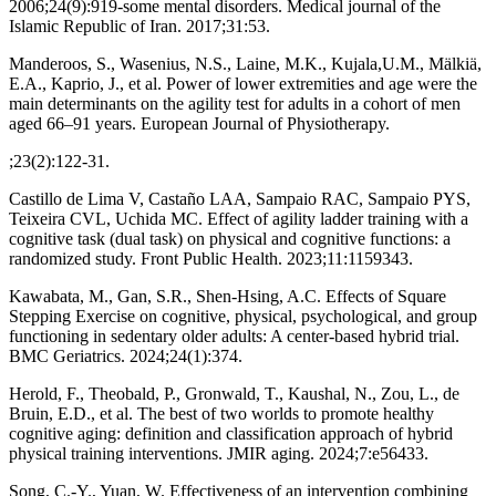
2006;24(9):919-some mental disorders. Medical journal of the
Islamic Republic of Iran. 2017;31:53.
Manderoos, S., Wasenius, N.S., Laine, M.K., Kujala,U.M., Mälkiä,
E.A., Kaprio, J., et al. Power of lower extremities and age were the
main determinants on the agility test for adults in a cohort of men
aged 66–91 years. European Journal of Physiotherapy.
;23(2):122-31.
Castillo de Lima V, Castaño LAA, Sampaio RAC, Sampaio PYS,
Teixeira CVL, Uchida MC. Effect of agility ladder training with a
cognitive task (dual task) on physical and cognitive functions: a
randomized study. Front Public Health. 2023;11:1159343.
Kawabata, M., Gan, S.R., Shen-Hsing, A.C. Effects of Square
Stepping Exercise on cognitive, physical, psychological, and group
functioning in sedentary older adults: A center-based hybrid trial.
BMC Geriatrics. 2024;24(1):374.
Herold, F., Theobald, P., Gronwald, T., Kaushal, N., Zou, L., de
Bruin, E.D., et al. The best of two worlds to promote healthy
cognitive aging: definition and classification approach of hybrid
physical training interventions. JMIR aging. 2024;7:e56433.
Song, C.-Y., Yuan, W. Effectiveness of an intervention combining