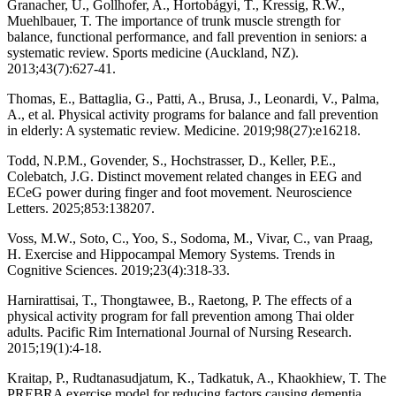
Granacher, U., Gollhofer, A., Hortobágyi, T., Kressig, R.W.,
Muehlbauer, T. The importance of trunk muscle strength for
balance, functional performance, and fall prevention in seniors: a
systematic review. Sports medicine (Auckland, NZ).
2013;43(7):627-41.
Thomas, E., Battaglia, G., Patti, A., Brusa, J., Leonardi, V., Palma,
A., et al. Physical activity programs for balance and fall prevention
in elderly: A systematic review. Medicine. 2019;98(27):e16218.
Todd, N.P.M., Govender, S., Hochstrasser, D., Keller, P.E.,
Colebatch, J.G. Distinct movement related changes in EEG and
ECeG power during finger and foot movement. Neuroscience
Letters. 2025;853:138207.
Voss, M.W., Soto, C., Yoo, S., Sodoma, M., Vivar, C., van Praag,
H. Exercise and Hippocampal Memory Systems. Trends in
Cognitive Sciences. 2019;23(4):318-33.
Harnirattisai, T., Thongtawee, B., Raetong, P. The effects of a
physical activity program for fall prevention among Thai older
adults. Pacific Rim International Journal of Nursing Research.
2015;19(1):4-18.
Kraitap, P., Rudtanasudjatum, K., Tadkatuk, A., Khaokhiew, T. The
PREBRA exercise model for reducing factors causing dementia