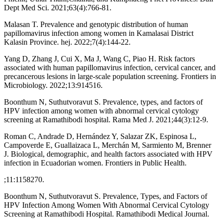
Dept Med Sci. 2021;63(4):766-81.
Malasan T. Prevalence and genotypic distribution of human
papillomavirus infection among women in Kamalasai District
Kalasin Province. hej. 2022;7(4):144-22.
Yang D, Zhang J, Cui X, Ma J, Wang C, Piao H. Risk factors
associated with human papillomavirus infection, cervical cancer, and
precancerous lesions in large-scale population screening. Frontiers in
Microbiology. 2022;13:914516.
Boonthum N, Suthutvoravut S. Prevalence, types, and factors of
HPV infection among women with abnormal cervical cytology
screening at Ramathibodi hospital. Rama Med J. 2021;44(3):12-9.
Roman C, Andrade D, Hernández Y, Salazar ZK, Espinosa L,
Campoverde E, Guallaizaca L, Merchán M, Sarmiento M, Brenner
J. Biological, demographic, and health factors associated with HPV
infection in Ecuadorian women. Frontiers in Public Health.
;11:1158270.
Boonthum N, Suthutvoravut S. Prevalence, Types, and Factors of
HPV Infection Among Women With Abnormal Cervical Cytology
Screening at Ramathibodi Hospital. Ramathibodi Medical Journal.