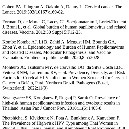
Cohen PA, Jhingran A, Oaknin A, Denny L. Cervical cancer. The
Lancet. 2019;393(10167):169-82.
Forman D, de Martel C, Lacey CJ, Soerjomataram I, Lortet-Tieulent
J, Bruni L, et al. Global burden of human papillomavirus and related
diseases. Vaccine. 2012;30 Suppl 5:F12-23.
Kombe Kombe AJ, Li B, Zahid A, Mengist HM, Bounda GA,
Zhou Y, et al. Epidemiology and Burden of Human Papillomavirus
and Related Diseases, Molecular Pathogenesis, and Vaccine
Evaluation. Frontiers in public health. 2020;8:552028.
Monteiro JC, Tsutsumi MY, de Carvalho DO, da Silva Costa EDC,
Feitosa RNM, Laurentino RV, et al. Prevalence, Diversity, and Risk
Factors for Cervical HPV Infection in Women Screened for Cervical
Cancer in Belém, Pará, Northern Brazil. Pathogens (Basel,
Switzerland). 2022;11(9).
Swangvaree SS, Kongkaew P, Rugsuj P, Saruk O. Prevalence of
high-risk human papillomavirus infection and cytologic results in
Thailand. Asian Pac J Cancer Prev. 2010;11(6):1465-8.
Phetphichai S, Klykleung N, Pota A, Bunkhong A, Kanyabun P.
The Prevalence of High-risk HPV Type among Thai Women in
Phichit, Uthai Thani,Chainat, and Kamphaeng Phet Provinces. Bull