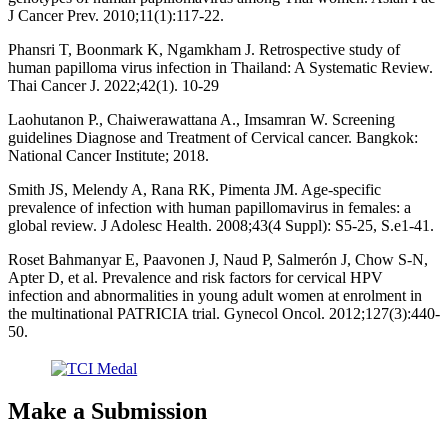
J Cancer Prev. 2010;11(1):117-22.
Phansri T, Boonmark K, Ngamkham J. Retrospective study of
human papilloma virus infection in Thailand: A Systematic Review.
Thai Cancer J. 2022;42(1). 10-29
Laohutanon P., Chaiwerawattana A., Imsamran W. Screening
guidelines Diagnose and Treatment of Cervical cancer. Bangkok:
National Cancer Institute; 2018.
Smith JS, Melendy A, Rana RK, Pimenta JM. Age-specific
prevalence of infection with human papillomavirus in females: a
global review. J Adolesc Health. 2008;43(4 Suppl): S5-25, S.e1-41.
Roset Bahmanyar E, Paavonen J, Naud P, Salmerón J, Chow S-N,
Apter D, et al. Prevalence and risk factors for cervical HPV
infection and abnormalities in young adult women at enrolment in
the multinational PATRICIA trial. Gynecol Oncol. 2012;127(3):440-
50.
Make a Submission