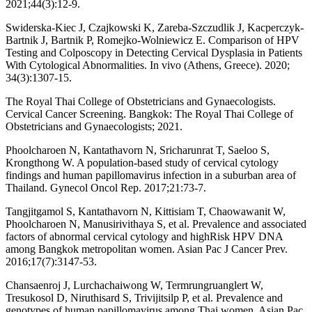
2021;44(3):12-9.
Swiderska-Kiec J, Czajkowski K, Zareba-Szczudlik J, Kacperczyk-
Bartnik J, Bartnik P, Romejko-Wolniewicz E. Comparison of HPV
Testing and Colposcopy in Detecting Cervical Dysplasia in Patients
With Cytological Abnormalities. In vivo (Athens, Greece). 2020;
34(3):1307-15.
The Royal Thai College of Obstetricians and Gynaecologists.
Cervical Cancer Screening. Bangkok: The Royal Thai College of
Obstetricians and Gynaecologists; 2021.
Phoolcharoen N, Kantathavorn N, Sricharunrat T, Saeloo S,
Krongthong W. A population-based study of cervical cytology
findings and human papillomavirus infection in a suburban area of
Thailand. Gynecol Oncol Rep. 2017;21:73-7.
Tangjitgamol S, Kantathavorn N, Kittisiam T, Chaowawanit W,
Phoolcharoen N, Manusirivithaya S, et al. Prevalence and associated
factors of abnormal cervical cytology and highRisk HPV DNA
among Bangkok metropolitan women. Asian Pac J Cancer Prev.
2016;17(7):3147-53.
Chansaenroj J, Lurchachaiwong W, Termrungruanglert W,
Tresukosol D, Niruthisard S, Trivijitsilp P, et al. Prevalence and
genotypes of human papillomavirus among Thai women. Asian Pac