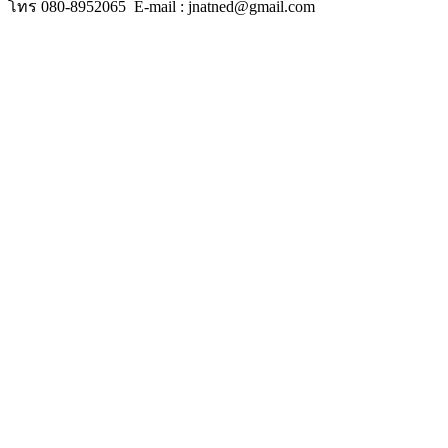
โทร 080-8952065 E-mail : jnatned@gmail.com