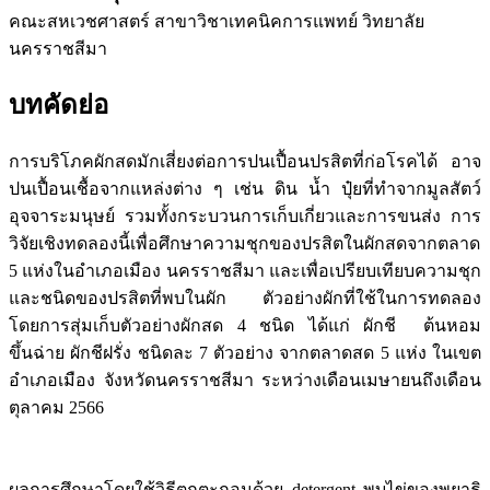
คณะสหเวชศาสตร์ สาขาวิชาเทคนิคการแพทย์ วิทยาลัย
นครราชสีมา
บทคัดย่อ
การบริโภคผักสดมักเสี่ยงต่อการปนเปื้อนปรสิตที่ก่อโรคได้ อาจ
ปนเปื้อนเชื้อจากแหล่งต่าง ๆ เช่น ดิน น้ำ ปุ๋ยที่ทำจากมูลสัตว์
อุจจาระมนุษย์ รวมทั้งกระบวนการเก็บเกี่ยวและการขนส่ง การ
วิจัยเชิงทดลองนี้เพื่อศึกษาความชุกของปรสิตในผักสดจากตลาด
5 แห่งในอำเภอเมือง นครราชสีมา และเพื่อเปรียบเทียบความชุก
และชนิดของปรสิตที่พบในผัก ตัวอย่างผักที่ใช้ในการทดลอง
โดยการสุ่มเก็บตัวอย่างผักสด 4 ชนิด ได้แก่ ผักชี ต้นหอม
ขึ้นฉ่าย ผักชีฝรั่ง ชนิดละ 7 ตัวอย่าง จากตลาดสด 5 แห่ง ในเขต
อำเภอเมือง จังหวัดนครราชสีมา ระหว่างเดือนเมษายนถึงเดือน
ตุลาคม 2566
ผลการศึกษาโดยใช้วิธีตกตะกอนด้วย detergent พบไข่ของพยาธิ