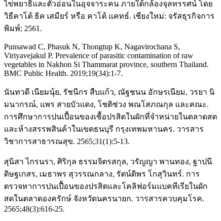
ไข่พยาธิและตัวอ่อนในอุจจาระคน ภายใต้กล้องจุลทรรศน์ โดย
วิธีคาโต้ ธิค เสมียร์ หรือ คาโต้ แคทธ์. เชียงใหม่: จรัสธุรกิจการ
พิมพ์; 2561.
Punsawad C, Phasuk N, Thongtup K, Nagavirochana S,
Viriyavejakul P. Prevalence of parasitic contamination of raw
vegetables in Nakhon Si Thammarat province, southern Thailand.
BMC Public Health. 2019;19(34):1-7.
นันทวดี เนียมนุ้ย, รัชนีกร สืบแก้ว, ณัฐชนน อักษรเนียม, วรยา นิ
มนากรณ์, แพร สายบัวแดง, โชติช่วง พณโสภณกุล และคณะ.
การศึกษาการปนเปื้อนของเชื้อปรสิตในผักที่จำหน่ายในตลาดสด
และห้างสรรพสินค้าในเขตธนบุรี กรุงเทพมหานคร. วารสาร
วิชาการสาธารณสุข. 2565;31(1):5-13.
สุนิสา ไกรนรา, ศิริกุล ธรรมจิตรสกุล, วรัญญา พานทอง, ฐาปนี
ดิษฐเกสร, เมธาพร สุวรรณกลาง, รัตน์ติพร โกสุวินทร์. การ
ตรวจหาการปนเปื้อนของปรสิตและโคลิฟอร์มแบคทีเรียในผัก
สดในตลาดองครักษ์ จังหวัดนครนายก. วารสารควบคุมโรค.
2565;48(3):616-25.