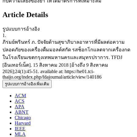
กับความเสี่ยงของยา ให้ได้มาตรการที่เหมาะสม
Article Details
รูปแบบการอ้างอิง
1.
ภิรมย์พรินทร์ ภ. ปัจจัยด้านสุขาภิบาลอาหารที่มีผลต่อความ
ปลอดภัยของเครื่องดื่มมอลต์สกัด รสช็อกโกแลตจากเครื่องกด
ในโรงเรียนเขตกรุงเทพมหานครและสมุทรปราการ. TFDJ
[อินเทอร์เน็ต]. 15 สิงหาคม 2018 [อ้างถึง 9 สิงหาคม
2026];24(1):45-51. available at: https://he01.tci-
thaijo.org/index.php/fdajournal/article/view/140186
รูปแบบการอ้างอิงเพิ่มเติม
ACM
ACS
APA
ABNT
Chicago
Harvard
IEEE
MLA