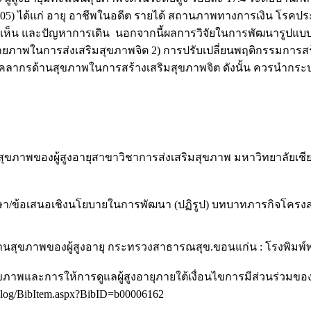
< 0.05) ได้แก่ อายุ อาชีพในอดีต รายได้ สถานภาพทางการเงิน โรค
น และปัญหาการเดิน นอกจากนี้ผลการวิจัยในการพัฒนารูปแบบการส
กยภาพในการส่งเสริมสุขภาพจิต 2) การปรับเปลี่ยนพฤติกรรมการสร้า
ากรด้านสุขภาพในการสร้างเสริมสุขภาพจิต ดังนั้น ควรนำกระบวน
ุขภาพของผู้สูงอายุสาขาวิชาการส่งเสริมสุขภาพ มหาวิทยาลัยเชีย
ษา/ข้อเสนอเชิงนโยบายในการพัฒนา (ปฏิรูป) บทบาทภารกิจโครง
้านสุขภาพของผู้สูงอายุ กระทรวงสาธารณสุข.ขอนแก่น : โรงพิมพ์
ุขภาพและการให้การดูแลผู้สูงอายุภายใต้เงื่อนไขการมีส่วนร่วมข
talog/BibItem.aspx?BibID=b00006162