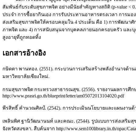
สัมพันธ์กับระดับสุขภาพจิต อย่างมีนัยสำคัญทางสถิติ (p-value 
ประจำ การซื้อยากินเอง การรับประทานอาหารตรงเวลา การมองเห็
ส่งเสริมสุขภาพจิตให้ครอบคลุมใน 4 ประเด็น คือ 1) การพัฒนาศั
ภาพจิต และ 4) การสนับสนุนจากบุคคลภายนอกครอบครัว และบุคล
สูงอายุที่ถูกทอดทิ้ง
เอกสารอ้างอิง
กษิดตา พานทอง. (2551). กระบวนการเสริมสร้างพลังอำนาจด้านส
มหาวิทยาลัยเชียงใหม่.
กรมสุขภาพจิต กระทรวงสาธารณสุข. (2556). รายงานผลการศึก
http://www.prasri.go.th/blueprint/letter/am05072013104020.pdf
พีรสิทธิ์ คำนวณศิลป์. (2542). การประเมินนโยบายและแผนงานด
เพลินพิศ ฐานิวัฒนานนท์ และคณะ. (2544). รูปแบบการส่งเสริมส
จังหวัดสงขลา. สืบค้นจาก http://www.sem100library.in.th/opac/Ca