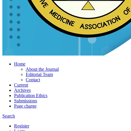
Home
About the Journal
Editorial Team
Contact
Current
Archives
Publication Ethics
Submissions
Page charge
Search
Register