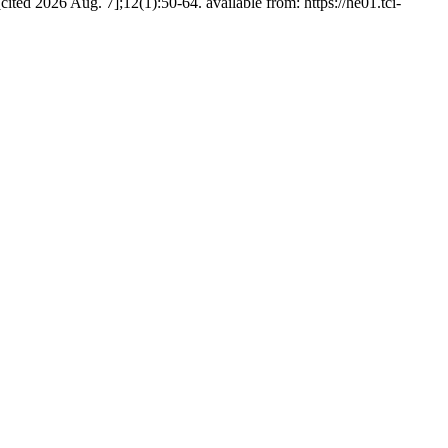
ted 2026 Aug. 7];12(1):50-64. available from: https://he01.tci-