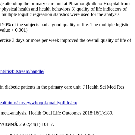
age attending the primary care unit at Phramongkutklao Hospital from
hysical health and health behaviors 3) quality of life indicators of
tiple logistic regression statistics were used for the analysis.
0% of the subjects had a good quality of life. The multiple logistic
-value < 0.001)
ercise 3 days or more per week improved the overall quality of life of
nt/iris/bitstream/handle/
n diabetic patients in the primary care unit. J Health Sci Med Res
althinfo/survey/whoqol-qualityoflife/en/
nd meta-analysis. Health Qual Life Outcomes 2018;16(1):189.
แพทย์. 2562;44(1):101-7.