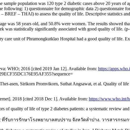
 The sample population was 120 type 2 diabetic cases above 20 years of 
 following: 1) questionnaire for demographic data 2) questionnaire for p
F – THAI) to assess the quality of life. Descriptive statistics and mul
 age was 58 years old, and 50.8% were women. The results showed that 5
was statistically significantly associated with good quality of life. (p
ary care unit of Phramongkutklao Hospital had a good quality of life. Ex
neva: WHO; 2016 [cited 2019 Jan 12]. Available from:
https://apps.who.i
58329ECF35DC176E95AF355?sequence=
het-asen, Sirikorn Promvikorn, Suthat Angsawat, et al. Quality of life i
rnet]. 2018 [cited 2018 Dec 1]. Available from:
https://www.who.int/he
s of quality of life of type 2 diabetes patients: a systematic review a
2 ที่รับการรักษาโรงพยาบาลสบปราบ จังหวัดลำปาง. วารสารกรมการ