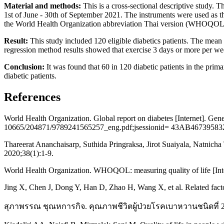
Material and methods:
This is a cross-sectional descriptive study.
1st of June - 30th of September 2021. The instruments were used as the
the World Health Organization abbreviation Thai version (WHOQOL – BRE
Result:
This study included 120 eligible diabetics patients. The mean
regression method results showed that exercise 3 days or more per week 
Conclusion:
It was found that 60 in 120 diabetic patients in the prim
diabetic patients.
References
World Health Organization. Global report on diabetes [Internet]. Ge
10665/204871/9789241565257_eng.pdf;jsessionid= 43AB46739
Thareerat Ananchaisarp, Suthida Pringraksa, Jirot Suaiyala, Natnicha T
2020;38(1):1-9.
World Health Organization. WHOQOL: measuring quality of life [Inte
Jing X, Chen J, Dong Y, Han D, Zhao H, Wang X, et al. Related factor
สุภาพรรณ ชุณหการกิจ. คุณภาพชีวิตผู้ป่วยโรคเบาหวานชนิดที่ 