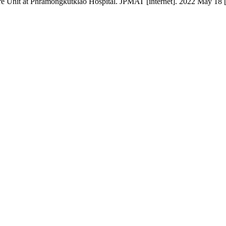
re Unit at Phramongkutklao Hospital. JPMAT [internet]. 2022 May 18 [ci