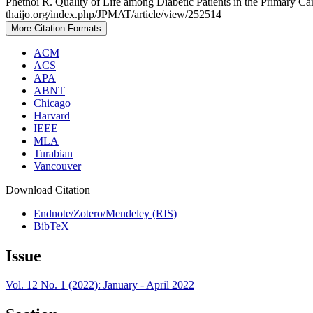
Phetnoi R. Quality of Life among Diabetic Patients in the Primary Ca
thaijo.org/index.php/JPMAT/article/view/252514
More Citation Formats
ACM
ACS
APA
ABNT
Chicago
Harvard
IEEE
MLA
Turabian
Vancouver
Download Citation
Endnote/Zotero/Mendeley (RIS)
BibTeX
Issue
Vol. 12 No. 1 (2022): January - April 2022