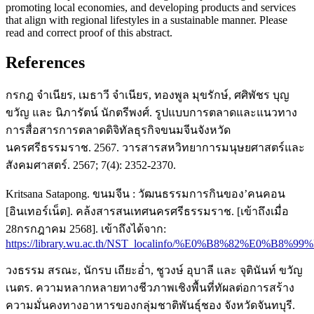
promoting local economies, and developing products and services
that align with regional lifestyles in a sustainable manner. Please
read and correct proof of this abstract.
References
กรกฎ จําเนียร, เมธาวี จําเนียร, ทองพูล มุขรักษ์, ศศิพัชร บุญ
ขวัญ และ นิภารัตน์ นักตรีพงศ์. รูปแบบการตลาดและแนวทาง
การสื่อสารการตลาดดิจิทัลธุรกิจขนมจีนจังหวัด
นครศรีธรรมราช. 2567. วารสารสหวิทยาการมนุษยศาสตร์และ
สังคมศาสตร์. 2567; 7(4): 2352-2370.
Kritsana Satapong. ขนมจีน : วัฒนธรรมการกินของ’คนคอน
[อินเทอร์เน็ต]. คล้งสารสนเทศนครศรีธรรมราช. [เข้าถึงเมื่อ
28กรกฎาคม 2568]. เข้าถึงได้จาก:
https://library.wu.ac.th/NST_localinfo/%E0%B8%82%E0
วงธรรม สรณะ, นักรบ เถียะอ่ำ, ชูวงษ์ อุบาลี และ จุตินันท์ ขวัญ
เนตร. ความหลากหลายทางชีวภาพเชิงพื้นที่ทัผลต่อการสร้าง
ความมั่นคงทางอาหารของกลุ่มชาติพันธุ์ชอง จังหวัดจันทบุรี.