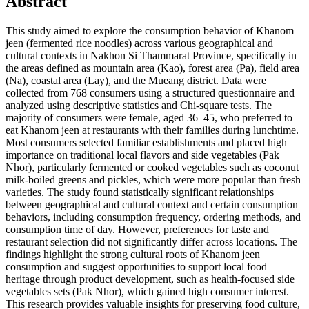
Abstract
This study aimed to explore the consumption behavior of Khanom
jeen (fermented rice noodles) across various geographical and
cultural contexts in Nakhon Si Thammarat Province, specifically in
the areas defined as mountain area (Kao), forest area (Pa), field area
(Na), coastal area (Lay), and the Mueang district. Data were
collected from 768 consumers using a structured questionnaire and
analyzed using descriptive statistics and Chi-square tests. The
majority of consumers were female, aged 36–45, who preferred to
eat Khanom jeen at restaurants with their families during lunchtime.
Most consumers selected familiar establishments and placed high
importance on traditional local flavors and side vegetables (Pak
Nhor), particularly fermented or cooked vegetables such as coconut
milk-boiled greens and pickles, which were more popular than fresh
varieties. The study found statistically significant relationships
between geographical and cultural context and certain consumption
behaviors, including consumption frequency, ordering methods, and
consumption time of day. However, preferences for taste and
restaurant selection did not significantly differ across locations. The
findings highlight the strong cultural roots of Khanom jeen
consumption and suggest opportunities to support local food
heritage through product development, such as health-focused side
vegetables sets (Pak Nhor), which gained high consumer interest.
This research provides valuable insights for preserving food culture,