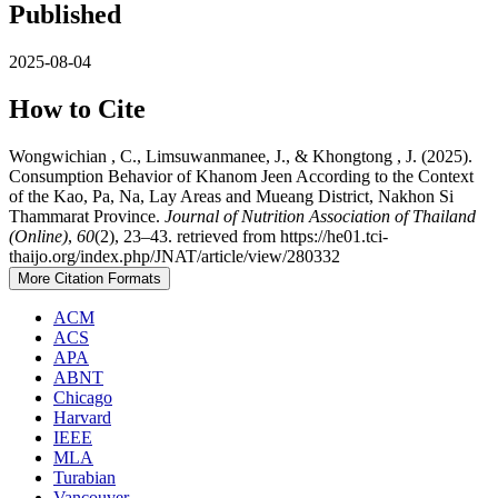
Published
2025-08-04
How to Cite
Wongwichian , C., Limsuwanmanee, J., & Khongtong , J. (2025).
Consumption Behavior of Khanom Jeen According to the Context
of the Kao, Pa, Na, Lay Areas and Mueang District, Nakhon Si
Thammarat Province.
Journal of Nutrition Association of Thailand
(Online)
,
60
(2), 23–43. retrieved from https://he01.tci-
thaijo.org/index.php/JNAT/article/view/280332
More Citation Formats
ACM
ACS
APA
ABNT
Chicago
Harvard
IEEE
MLA
Turabian
Vancouver