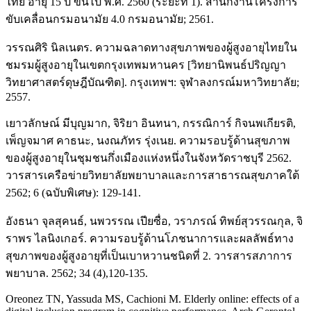
ไทย อายุ 15 ปี ขึ้นไป พ.ศ. 2560 (ระยะที่ 1). สำนักงานโครงการ
ขับเคลื่อนกรมอนามัย 4.0 กรมอนามัย; 2561.
วรรณศิริ นิลเนตร. ความฉลาดทางสุขภาพของผู้สูงอายุไทยใน
ชมรมผู้สูงอายุในเขตกรุงเทพมหานคร [วิทยานิพนธ์ปริญญา
วิทยาศาสตร์ดุษฎีบัณฑิต]. กรุงเทพฯ: จุฬาลงกรณ์มหาวิทยาลัย;
2557.
เยาวลักษณ์ มีบุญมาก, จิริยา อินทนา, กรรณิการ์ กิจนพเกียรติ,
เพ็ญจมาศ คาธนะ, นงณภัทร รุ่งเนย. ความรอบรู้ด้านสุขภาพ
ของผู้สูงอายุในชุมชนกึ่งเมืองแห่งหนึ่งในจังหวัดราชบุรี 2562.
วารสารเครือข่ายวิทยาลัยพยาบาลและการสาธารณสุขภาคใต้
2562; 6 (ฉบับพิเศษ): 129-141.
อังธนา จุลสุคนธ์, นพวรรณ เปียซื่อ, วราภรณ์ ทิพย์สุวรรณกุล, จิ
ราพร ไลนิงเกอร์. ความรอบรู้ด้านโภชนาการและผลลัพธ์ทาง
สุขภาพของผู้สูงอายุที่เป็นเบาหวานชนิดที่ 2. วารสารสภาการ
พยาบาล. 2562; 34 (4),120-135.
Oreonez TN, Yassuda MS, Cachioni M. Elderly online: effects of a