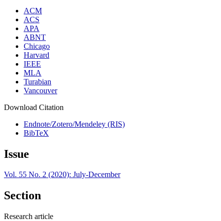
ACM
ACS
APA
ABNT
Chicago
Harvard
IEEE
MLA
Turabian
Vancouver
Download Citation
Endnote/Zotero/Mendeley (RIS)
BibTeX
Issue
Vol. 55 No. 2 (2020): July-December
Section
Research article